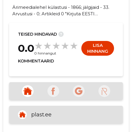
Ärimeedialehel külastusi - 1866; jälgijaid - 33.
Arvustusi - 0; Artikleid 0 "Kirjuta EESTI
PLASTITÖÖSTUSE LIIT kohta arvamuslugu!"
6
TEISED HINDAVAD
?
0.0
LISA
HINNANG
0 hinnangut
KOMMENTAARID
plast.ee