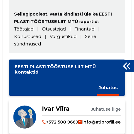
Sellegipoolest, vaata kindlasti üle ka EESTI
PLASTITÖÖSTUSE LIIT MTÜ raportid:
Töötajad
|
Otsustajad
|
Finantsid
|
Kohustused
|
Võrgustikud
|
Seire
sündmused
EESTI PLASTITÖÖSTUSE LIIT MTÜ
kontaktid
Juhatus
Ivar Viira
Juhatuse liige
+372 508 9669
info@atiprofiil.ee