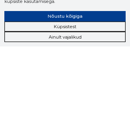
küpsiste kasutamisega.
Nõustu kõigiga
Küpsistest
Ainult vajalikud
Storybook
Chrome laiendus