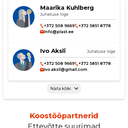
Maarika Kuhlberg
Juhatuse liige
+372 508 9669
+372 5851 8778
info@plast.ee
Ivo Aksli
Juhatuse liige
+372 508 9669
+372 5851 8778
ivo.aksli@gmail.com
Näita kõiki
Muuda pildi
Koostööpartnerid
kirjeldust
Ettevõtte suurimad