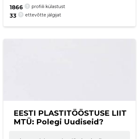
?
profiili külastust
1866
p
?
ettevõtte jälgijat
33
EESTI PLASTITÖÖSTUSE LIIT
MTÜ: Polegi Uudiseid?