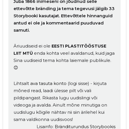
Juba 1866 inimeseni on jõudnud selle
ettevõtte bränding ja tema tegevusi jälgib 33
Storybooki kasutajat. Ettevõttele hinnanguid
antud ei ole ja kommentaarid puuduvad
samuti.
Äriuudiseid ei ole
EESTI PLASTITÖÖSTUSE
enda kohta veel avaldanud, kuid jaga
LIIT MTÜ
Sina uudiseid tema kohta laiemale publikule.
😊
Lihtsalt
ava tasuta konto
(logi sisse) - kirjuta
mõned read, laadi ülesse pilt või vali
pildipangast. Rikasta lugu uudislingi või
videoga ja avalda. Ainult mõne minutiga on
uudislugu kõigile nähtav nii siin ärilehel kui
sama valdkonna uudisvoos!
Lisainfo:
Bränditurundus Storybookis