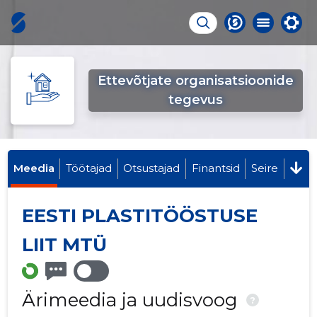
Ettevõtjate organisatsioonide
tegevus
Meedia
Töötajad
Otsustajad
Finantsid
Seire
EESTI PLASTITÖÖSTUSE
LIIT MTÜ
Ärimeedia ja uudisvoog
?