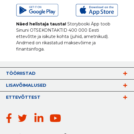
Näed helistaja tausta!
Storybooki Äpp toob
Sinuni
OTSEKONTAKTID
400 000 Eesti
ettevõtte ja isikute kohta (juhid, ametnikud).
Andmed on rikastatud maksevõime ja
finantsinfoga.
TÖÖRIISTAD
LISAVÕIMALUSED
ETTEVÕTTEST