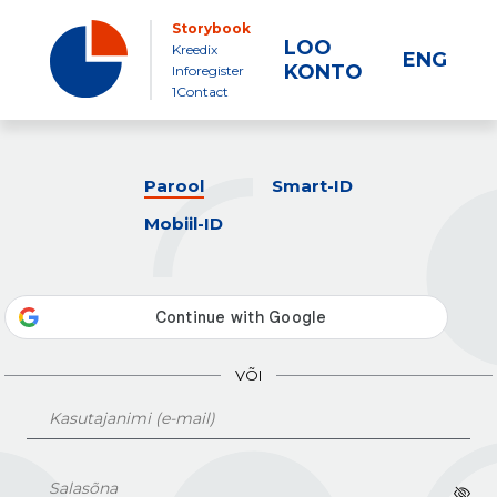
Storybook
LOO
Kreedix
ENG
KONTO
Inforegister
1Contact
Parool
Smart-ID
Mobiil-ID
VÕI