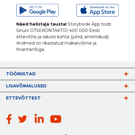
Näed helistaja tausta!
Storybooki Äpp toob
Sinuni
OTSEKONTAKTID
400 000 Eesti
ettevõtte ja isikute kohta (juhid, ametnikud).
Andmed on rikastatud maksevõime ja
finantsinfoga.
TÖÖRIISTAD
LISAVÕIMALUSED
ETTEVÕTTEST