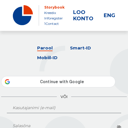
Storybook
LOO
Kreedix
ENG
KONTO
Inforegister
1Contact
Parool
Smart-ID
Mobiil-ID
VÕI