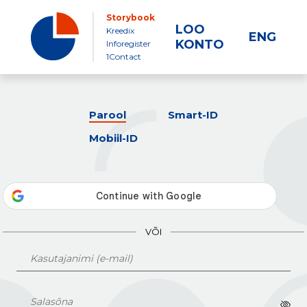
Storybook
LOO
Kreedix
ENG
KONTO
Inforegister
1Contact
Parool
Smart-ID
Mobiil-ID
VÕI