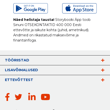
Näed helistaja tausta!
Storybooki Äpp toob
Sinuni
OTSEKONTAKTID
400 000 Eesti
ettevõtte ja isikute kohta (juhid, ametnikud).
Andmed on rikastatud maksevõime ja
finantsinfoga.
TÖÖRIISTAD
LISAVÕIMALUSED
ETTEVÕTTEST