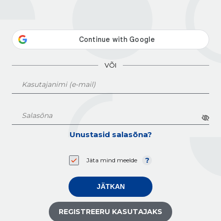
VÕI
Unustasid salasõna?
Jäta mind meelde
JÄTKAN
REGISTREERU KASUTAJAKS