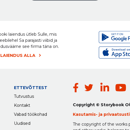
oki laiendus ütleb Sulle, mis
eebilehel Sa parajasti viibid ja
ldusväärne see firma täna on.
 LAIENDUS ALLA
ETTEVÕTTEST
Tutvustus
Copyright © Storybook O
Kontakt
Vabad töökohad
Kasutamis-
ja
privaatsus
Uudised
The copyright of the works p