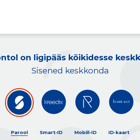
ntol on ligipääs kõikidesse kes
Sisened keskkonda
Parool
Smart-ID
Mobiil-ID
ID-kaart