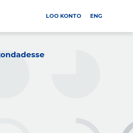
LOO KONTO
ENG
kkondadesse