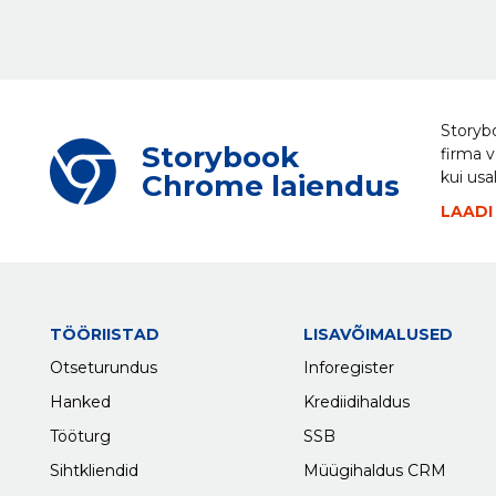
Storybo
Storybook
firma v
kui usa
Chrome laiendus
LAADI
TÖÖRIISTAD
LISAVÕIMALUSED
Otseturundus
Inforegister
Hanked
Krediidihaldus
Tööturg
SSB
Sihtkliendid
Müügihaldus CRM