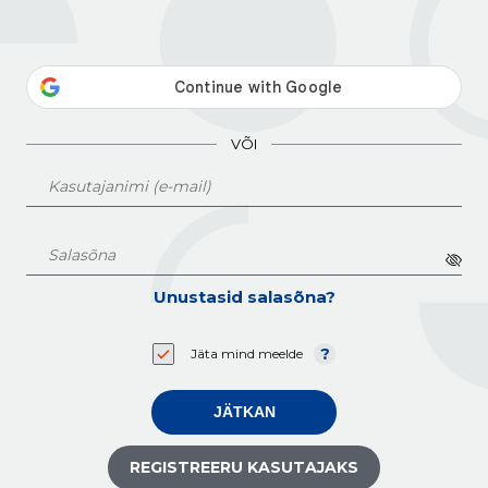
VÕI
Unustasid salasõna?
Jäta mind meelde
JÄTKAN
REGISTREERU KASUTAJAKS