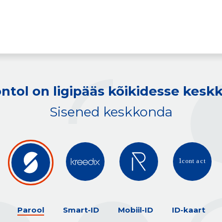
ntol on ligipääs kõikidesse kes
Sisened keskkonda
Parool
Smart-ID
Mobiil-ID
ID-kaart