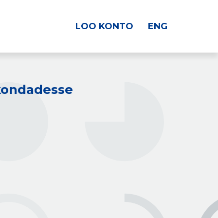
LOO KONTO
ENG
kkondadesse