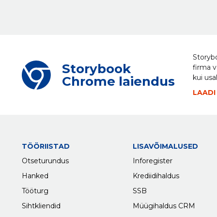
Storybo
Storybook
firma v
kui usa
Chrome laiendus
LAADI
TÖÖRIISTAD
LISAVÕIMALUSED
Otseturundus
Inforegister
Hanked
Krediidihaldus
Tööturg
SSB
Sihtkliendid
Müügihaldus CRM