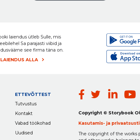
oki laiendus ütleb Sulle, mis
eebilehel Sa parajasti viibid ja
ldusväärne see firma täna on.
 LAIENDUS ALLA
ETTEVÕTTEST
Tutvustus
Copyright © Storybook O
Kontakt
Vabad töökohad
Kasutamis-
ja
privaatsus
Uudised
The copyright of the works p