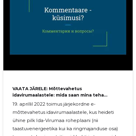
VAATA JÄRELE: Mõttevahetus
idavirumaalastele: mida saan mina teha
rohelisema maakonna heaks?
19. aprillil 2022 toimus järjekordne e-
mõttevahetus idavirumaalastele, kus heideti
ühine pilk Ida-Virumaa roheplaani (nii
taastuvenergeetika kui ka ringmajanduse osa)