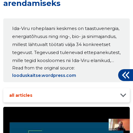
arendamiseks
Ida-Viru roheplaani keskmes on taastuvenergia,
energiatõhusus ning ring-, bio- ja sinimajandus,
millest lähtuvalt töötati välja 34 konkreetset
tegevust. Tegevused tulenevad ettepanekutest,
mille tegid koosloomes nii Ida-Viru elanikud,
Read from the original source
ettevõtjad kui ka teiste sihtrühmade esindajad.
looduskaitse.wordpress.com
Roheplaani koostati töörühmades ning igast
töörühma tööst valiti välja kõige
potentsiaalikamad ideed, mida edasi arendada ja
all articles
mille mõju hinnata. Osa ettepanekuid on … Loe
edasi "Valminud Ida-Virumaa roheplaan koondab
34 tegevust maakonna arendamiseks"