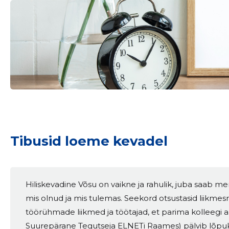
mail
Your name
t
Tibusid loeme kevadel
Hiliskevadine Võsu on vaikne ja rahulik, juba saab me
mis olnud ja mis tulemas. Seekord otsustasid liikme
töörühmade liikmed ja töötajad, et parima kolleegi a
Suurepärane Tegutseja ELNETi Raames) pälvib lõpuks