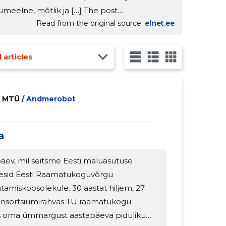
umeelne, mõtlik ja […] The post
Read from the original source
elnet.ee
sortsium.
l articles
M MTÜ
/ Andmerobot
a
i päev, mil seitsme Eesti mäluasutuse
esid Eesti Raamatukoguvõrgu
tamiskoosolekule. 30 aastat hiljem, 27.
s konsortsiumirahvas TÜ raamatukogu
is oma ümmargust aastapäeva piduliku