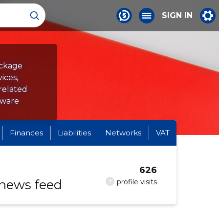
SIGN IN
ackage
ices,
related
tware
Finances
Liabilities
Networks
VAT
626
 news feed
?
profile visits