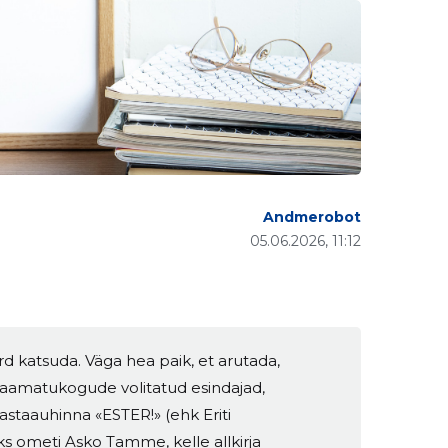
Andmerobot
05.06.2026, 11:12
rd katsuda. Väga hea paik, et arutada,
sraamatukogude volitatud esindajad,
astaauhinna «ESTER!» (ehk Eriti
 ometi Asko Tamme, kelle allkirja