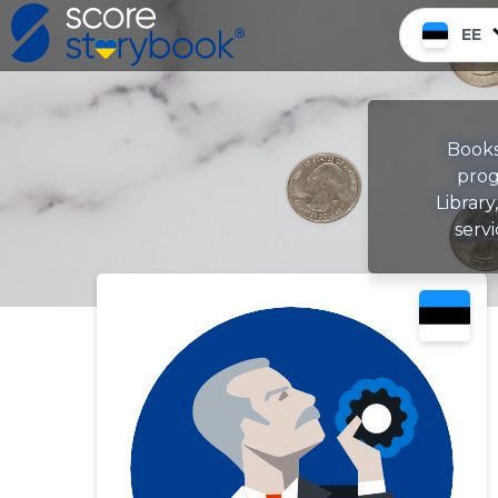
EE
Books
prog
Library
serv