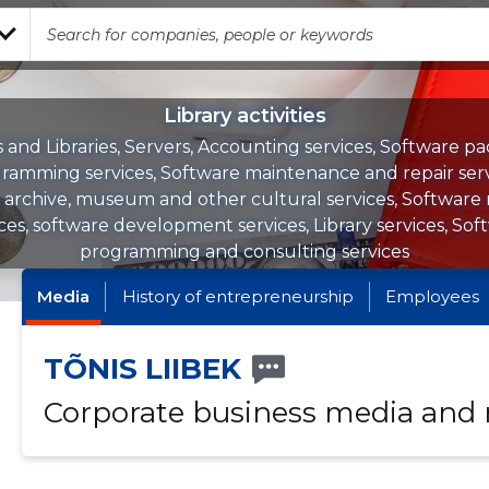
Library activities
 and Libraries, Servers, Accounting services, Software p
ramming services, Software maintenance and repair serv
, archive, museum and other cultural services, Software 
ices, software development services, Library services, Sof
programming and consulting services
Media
History of entrepreneurship
Employees
TÕNIS LIIBEK
Corporate business media and