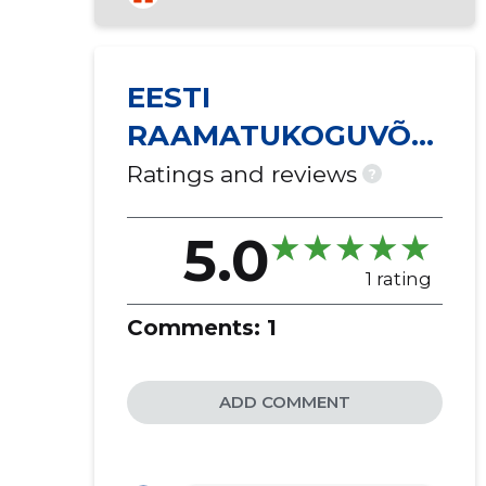
library activities
EESTI
RAAMATUKOGUVÕR
GU KONSORTSIUM
Ratings and reviews
?
MTÜ
5.0
1 rating
Comments:
1
ADD COMMENT