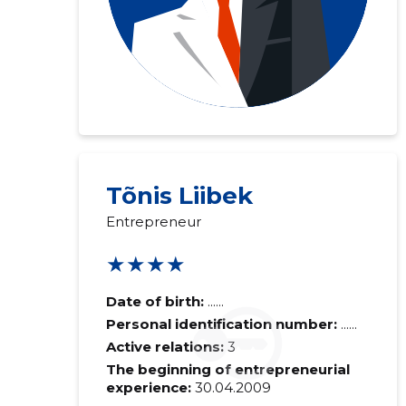
Recipient's e-
Tõnis Liibek
Entrepreneur
Your commen
★★★★
Date of birth:
......
Personal identification number:
......
Active relations:
3
The beginning of entrepreneurial
experience:
30.04.2009