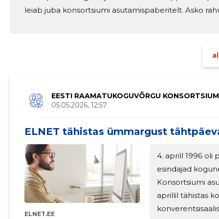
leiab juba konsortsiumi asutamispaberitelt. Asko rah
Tibusid loeme kevadel appeared first on ELNET Kon
al
EESTI RAAMATUKOGUVÕRGU KONSORTSIU
05.05.2026, 12:57
ELNET tähistas ümmargust tähtpäev
4. aprill 1996 ol
esindajad kogun
Konsortsiumi asu
UM MTÜ
aprillil tähista
konverentsisaal
ELNET.EE