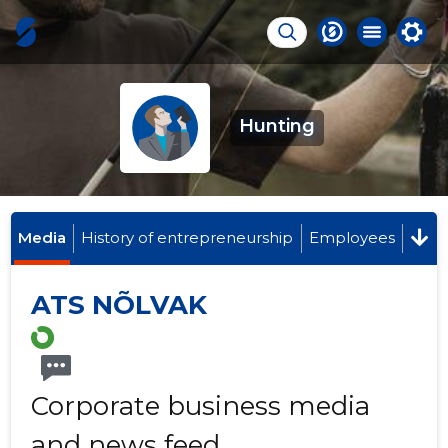
Hunting
Media
History of entrepreneurship
Employees
ATS NÕLVAK
Corporate business media
and news feed