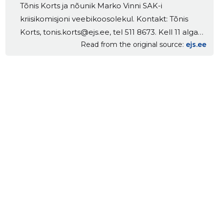
Tõnis Korts ja nõunik Marko Vinni SAK-i
kriisikomisjoni veebikoosolekul. Kontakt: Tõnis
Korts, tonis.korts@ejs.ee, tel 511 8673. Kell 11 algab
Read from the original source
ejs.ee
EJS-i majas (Kuristiku 7, Tallinn) bürootöötajate
korraline koosolek. Kontakt: Tõnis Korts,
tonis.korts@ejs.ee, tel 511 8673. Teisipäev, 4. august
Kell 11-12 toimub veebis linnujahi koolituse […] The
post EJS-i eelinfo 3.08-9.08 appeared first on
Eesti Jahimeeste Selts.