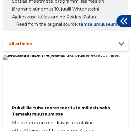
Sotsiaalmeetmete programmi raames on
järgmine sündmus 10. juulil Wittensteini
Ajakeskuse külastamine Paides. Palun...
Read from the original source
tamsalumuuseum.ee
all articles
Rukkilille tuba represseeritute mälestuseks
Tamsalu muuseumisse
Muuseumis on meil kavas üks oluline
ettevõtmine, sest tulemas on 14. juuni...