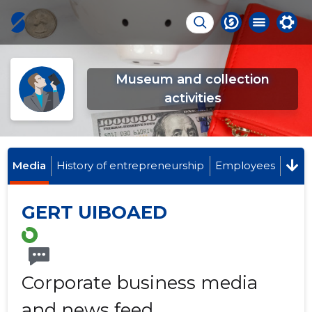
Museum and collection
activities
Media
History of entrepreneurship
Employees
GERT UIBOAED
Corporate business media
and news feed