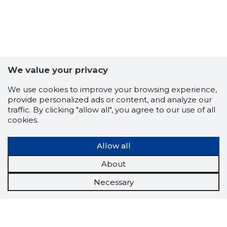
We value your privacy
TAMSALU
We use cookies to improve your browsing experience,
Trustwor
provide personalized ads or content, and analyze our
traffic. By clicking "allow all", you agree to our use of all
cookies.
Allow all
About
Necessary