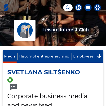
Leisure Interest Club
Media
History of entrepreneurship
Employees
SVETLANA SILTŠENKO
Corporate business media
and news feed