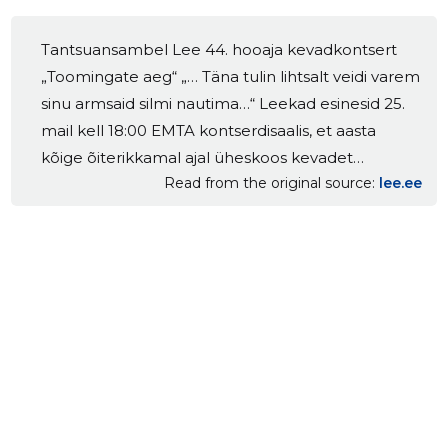
Tantsuansambel Lee 44. hooaja kevadkontsert
„Toomingate aeg“ „… Täna tulin lihtsalt veidi varem
sinu armsaid silmi nautima…“ Leekad esinesid 25.
mail kell 18:00 EMTA kontserdisaalis, et aasta
kõige õiterikkamal ajal üheskoos kevadet
Read from the original source
lee.ee
tähistada ja tantsurõõmu jagada.Tõime
pealtvaatajateni läbilõike hooaja jooksul õpitust
ning kogetust. Seekordne kontsert koosnes
paljude eri koreograafide loomingust ja
esitamisele tulevatest tantsudest said laval justkui
õied, mis puhkesid vaid selleks õhtuks – igaüks
eriline, omamoodi ja hindamatu.Kontserdil astusid
üles kõik tantsuansambel Lee rühmad,
ühtekokku