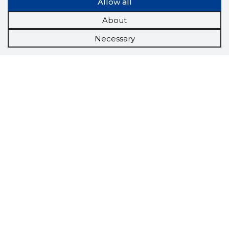
Allow all
About
Necessary
Scorestorybook
Chrome
extension
The Storybook extension tells you which