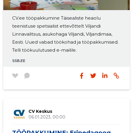
CV.ee tööpakkumine Täisealiste heaolu
teenistuse spetsialist ettevõttelt Viljandi
Linnavalitsus, asukohaga Viljandi, Viljandimaa,
Eesti. Uued vabad töökohad ja tööpakkumised.
Telli töökuulutused e-mailile.
SSB.EE
CV Keskus
06.01.2023, 00:00
TÖÖPAKKUMINE: Eripedagoog