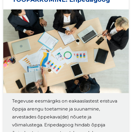
Tegevuse eesmärgiks on eakaaslastest eristuva
õppija arengu toetamine ja suunamine,
arvestades õppekava(de) nõuete ja
võimalustega. Eripedagoog hindab õppija