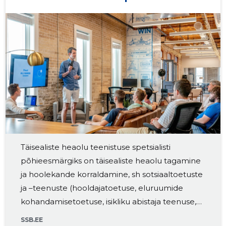
Täisealiste heaolu teenistuse spetsialisti
põhieesmärgiks on täisealiste heaolu tagamine
ja hoolekande korraldamine, sh sotsiaaltoetuste
ja –teenuste (hooldajatoetuse, eluruumide
kohandamisetoetuse, isikliku abistaja teenuse,
tugiisikuteenuse, varjupaigateenuse ja
SSB.EE