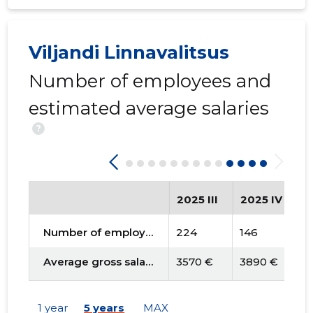
Viljandi Linnavalitsus
Number of employees and
estimated average salaries
?
2025 III
2025 IV
2
Number of employees
224
146
1
Average gross salary
3570 €
3890 €
5
1 year
5 years
MAX