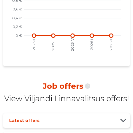
2021 IV
842,267 €
214
2021 III
883,814 €
178
2021 II
837,761 €
176
2021 I
940,667 €
177
2020 IV
795,547 €
171
2020 III
847,088 €
169
2020 II
804,481 €
165
Job offers
?
2020 I
888,630 €
158
View Viljandi Linnavalitsus offers!
2019 IV
733,959 €
155
2019 III
791,038 €
165
Latest offers
2019 II
780,496 €
147