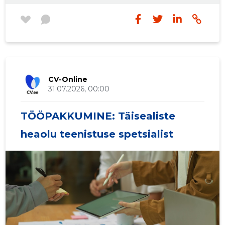
eluaseme tagamise teenuse) dokumentide
menetlemine ning muu abi osutamine
täisealistele isikutele ning kodanike
nõustaminesotsiaaltoetuste ja teenuste
küsimustes.Tulevased tööülesanded on
kirjeldatud täpsemalt ametijuhendis, mille leiad
CV-Online
Viljandi linnakodulehelt
31.07.2026, 00:00
https://www.viljandi.ee/toopakkumised
TÖÖPAKKUMINE: Täisealiste
heaolu teenistuse spetsialist