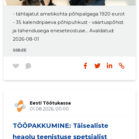
2016 II
595,413 €
1
- tähtajatut ametikohta põhipalgaga 1920 eurot
- 35 kalendripäeva põhipuhkust - väärtuspõhist
2016 I
615,282 €
1
ja tähendusega eneseteostuse... Avaldatud:
2015 IV
478,243 €
1
2026-08-01
SSB.EE
2015 III
588,343 €
1
2015 II
541,800 €
1
2015 I
597,413 €
1
Eesti Töötukassa
01.08.2026, 00:00
TÖÖPAKKUMINE: Täisealiste
heaolu teenistuse spetsialist