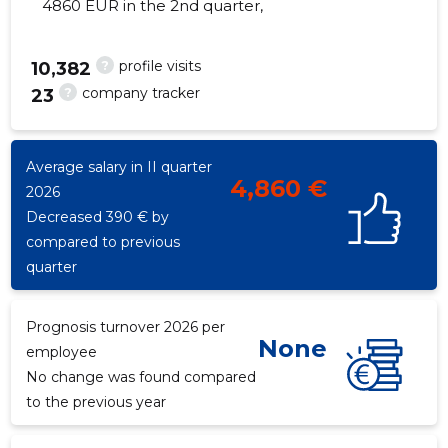
4860 EUR in the 2nd quarter,
?
profile visits
10,382
?
company tracker
23
93
Average salary in II quarter
4,860 €
2026
Decreased 390 € by
compared to previous
quarter
Prognosis turnover 2026 per
None
employee
No change was found compared
to the previous year