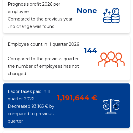
Prognosis profit 2026 per
None
employee
Compared to the previous year
f
, no change was found
Employee count in II quarter 2026
144
Compared to the previous quarter
the number of employees has not
changed
Recipient's e-mail
Labor taxes paid in II
Recipient's e-mail
Recipient's e-mail
Recipient's e-mail
1,191,644 €
quarter 2026
Your name
Decreased 93,165 € by
Your name
Your name
Your name
compared to previous
Your comment
quarter
Your comment
Your comment
Your comment