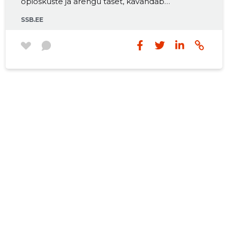
õpioskuste ja arengu taset, kavandab
õppetegevust õppija erivajadustest lähtuvalt
SSB.EE
ning õpetab toetavas ja turvalises keskkonnas.
Teeb koostööd vanemate, õpetajate, teiste
erialaspetsialistide ja kolleegidega ning nõustab
neid.