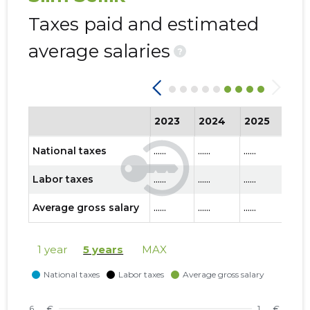
Taxes paid and estimated
average salaries
?
2023
2024
2025
202
National taxes
......
......
......
......
Labor taxes
......
......
......
......
Average gross salary
......
......
......
......
1 year
5 years
MAX