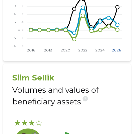
* KAMBJA VALD, SOINASTE KÜLA, KEVADE TN 2 KORTERIÜHISTU
......
......
* SELTAX OÜ
......
......
* KAMBJA VALD, SOINASTE KÜLA, KEVADE TN 6 KORTERIÜHISTU
......
......
* TARTU LINN, PURDE TN 19 KORTERIÜHISTU
......
......
* TARTU VALD, RAADI ALEV, ERMI TN 2 KORTERIÜHISTU
......
......
* NÕO VALD, NÕO ALEVIK, VAHE TN 1 KORTERIÜHISTU
......
......
Siim Sellik
Volumes and values of
?
beneficiary assets
★★★☆