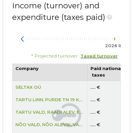
Income (turnover) and
expenditure (taxes paid)
?
2026 II
* Projected turnover
Taxed turnover
Company
Paid national
 taxes
SELTAX OÜ
...... €
TARTU LINN, PURDE TN 19 KORTERIÜHISTU
...... €
TARTU VALD, RAADI ALEV, ERMI TN 2 KORTERIÜHISTU
...... €
NÕO VALD, NÕO ALEVIK, VAHE TN 1 KORTERIÜHISTU
...... €