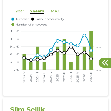
NÕO VALD, NÕO ALEVIK, VESKI TN 34 KORTERIÜHISTU
24.03.25
1 year
5 years
MAX
SELTAX HALDUS OÜ
29.06.23
SELTAX OÜ
25.01.16
TARTU LINN, PURDE TN 19 KORTERIÜHISTU
01.08.18
TARTU LINN, PURDE TN 21 KORTERIÜHISTU
28.12.22
TARTU LINN, PURDE TN 23 KORTERIÜHISTU
25.01.23
TARTU VALD, KÕRVEKÜLA ALEVIK, KÕRVE TN 20 KORTERIÜHISTU
20.10.25
TARTU VALD, KÕRVEKÜLA ALEVIK, KÕRVE TN 5 KORTERIÜHISTU
21.02.25
TARTU VALD, RAADI ALEV, ERMI TN 2 KORTERIÜHISTU
29.04.20
Siim Sellik