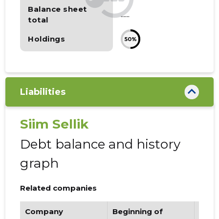
Balance sheet
......
total
Holdings
50%
Liabilities
Siim Sellik
Debt balance and history
graph
Related companies
Company
Beginning of
Endi