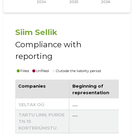
KAMBJA VALD, SOINASTE KÜLA, KEVADE TN 6 KORTERIÜHISTU
...... €
Siim Sellik
Compliance with
reporting
Filled
Unfilled
Outside the liability period
Companies
Beginning of
End
representation
re
SELTAX OÜ
......
......
TARTU LINN, PURDE
......
......
TN 19
KORTERIÜHISTU