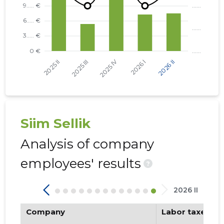
TARTU VALD, KÕRVEKÜLA ALEVIK, KÕRVE TN 20 K
NÕO VALD, NÕO ALEVIK, VESKI TN 34 KORTERIÜHI
KAMBJA VALD, SOINASTE KÜLA, KEVADE TN 6 KOR
KAMBJA VALD, SOINASTE KÜLA, KEVADE TN 2 KOR
KAMBJA VALD, SOINASTE KÜLA, KEVADE TN 4 KOR
Siim Sellik
Analysis of company
employees' results
?
2026 II
Company
Labor taxes pa