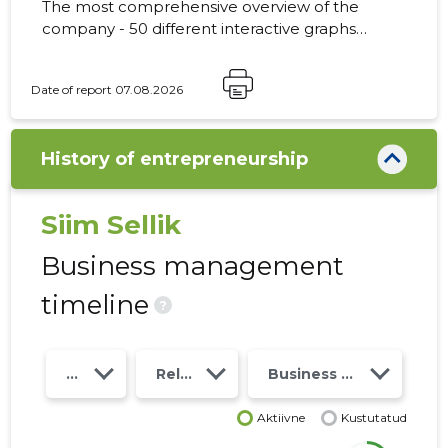
The most comprehensive overview of the
company - 50 different interactive graphs
and analytical models. Price 49 EUR or
monthly fee from 19 EUR
Date of report 07.08.2026
History of entrepreneurship
Siim Sellik
Business management
timeline
?
Year
Relations
Business risk class
Aktiivne
Kustutatud