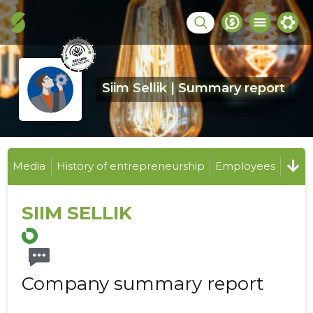
Siim Sellik | Summary report
Media
History of entrepreneurship
Employees
SIIM SELLIK
Company summary report