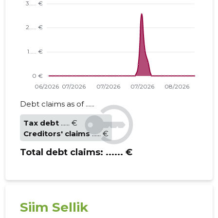
Debt claims as of ......
Tax debt
...... €
Creditors' claims
...... €
Total debt claims:
...... €
Siim Sellik