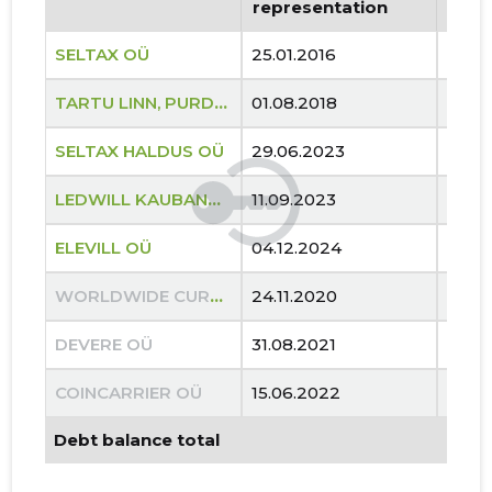
representation
repr
SELTAX OÜ
25.01.2016
..
TARTU LINN, PURDE TN 19 KORTERIÜHISTU
01.08.2018
..
SELTAX HALDUS OÜ
29.06.2023
..
LEDWILL KAUBANDUS OÜ
11.09.2023
..
ELEVILL OÜ
04.12.2024
..
WORLDWIDE CURRENCYPLACE OÜ
24.11.2020
13.05
DEVERE OÜ
31.08.2021
31.03
COINCARRIER OÜ
15.06.2022
28.0
Debt balance total