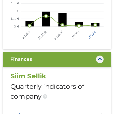
KEVADE TN 2 KORTERIÜHISTU
KAMBJA VALD, SOINASTE KÜLA,
...... €
KEVADE TN 4 KORTERIÜHISTU
Finances
Siim Sellik
Quarterly indicators of
company
?