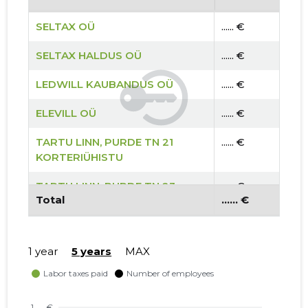
SELTAX OÜ
...... €
SELTAX HALDUS OÜ
...... €
LEDWILL KAUBANDUS OÜ
...... €
ELEVILL OÜ
...... €
TARTU LINN, PURDE TN 21
...... €
KORTERIÜHISTU
TARTU LINN, PURDE TN 23
...... €
Total
...... €
KORTERIÜHISTU
TARTU LINN, PURDE TN 19
...... €
KORTERIÜHISTU
1 year
5 years
MAX
TARTU VALD, RAADI ALEV, ERMI
...... €
TN 2 KORTERIÜHISTU