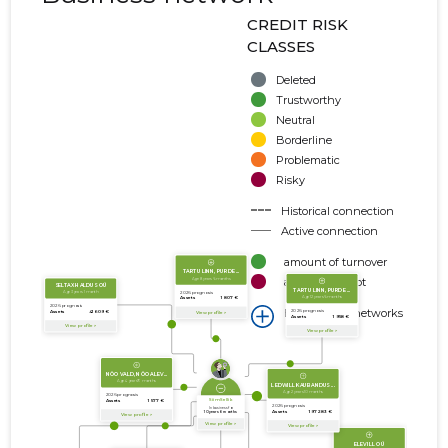
CREDIT RISK
CLASSES
Deleted
Trustworthy
Neutral
Borderline
Problematic
Risky
Historical connection
Active connection
amount of turnover
amount of debt
Extension of networks