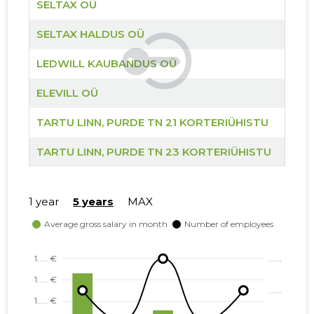
SELTAX OÜ
SELTAX HALDUS OÜ
LEDWILL
LEDWILL KAUBANDUS OÜ
Trustwor
ELEVILL OÜ
TARTU LINN, PURDE TN 21 KORTERIÜHISTU
TARTU LINN, PURDE TN 23 KORTERIÜHISTU
TARTU LINN, PURDE TN 19 KORTERIÜHISTU
1 year
5 years
MAX
TARTU VALD, RAADI ALEV, ERMI TN 2 KORTERIÜHI
NÕO VALD, NÕO ALEVIK, VAHE TN 1 KORTERIÜHIST
NÕO VALD, NÕO ALEVIK, VAHE TN 3 KORTERIÜHIS
TARTU VALD, KÕRVEKÜLA ALEVIK, KÕRVE TN 5 KO