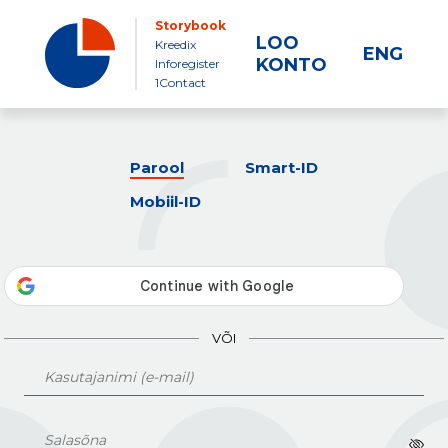
Storybook
LOO
Kreedix
ENG
KONTO
Inforegister
1Contact
Parool
Smart-ID
Mobiil-ID
VÕI