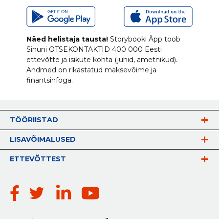
Näed helistaja tausta!
Storybooki Äpp toob
Sinuni
OTSEKONTAKTID
400 000 Eesti
ettevõtte ja isikute kohta (juhid, ametnikud).
Andmed on rikastatud maksevõime ja
finantsinfoga.
TÖÖRIISTAD
LISAVÕIMALUSED
ETTEVÕTTEST