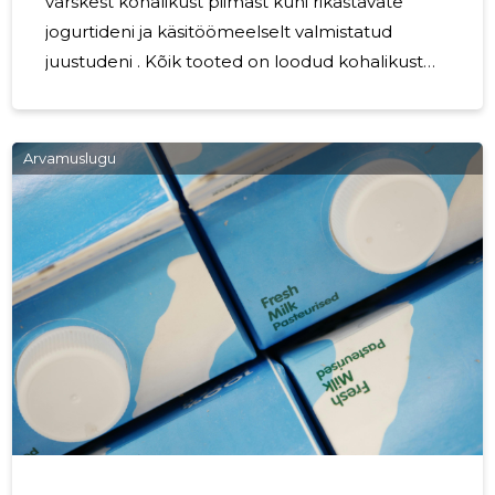
värskest kohalikust piimast kuni rikastavate
jogurtideni ja käsitöömeelselt valmistatud
juustudeni . Kõik tooted on loodud kohalikust
toorainest, et pakkuda püsivat värskust, selget
päritolu ja lahendusi igapäevasele
söömisrõõmule nii kodus kui ka ärikasutuses.
Arvamuslugu
Kellele sobib Valik on mõeldud leidma tee
igasse kööki ja riiulisse: kodutarbijale, kes hindab
maitsvat ja usaldusväärset valikut; jaeketile, kes
vajab konstantset laoseisu ja tarnekindlust ; ning
toitlustusettevõttele või