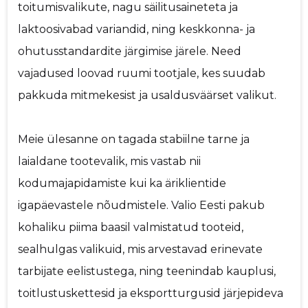
toitumisvalikute, nagu säilitusaineteta ja
laktoosivabad variandid, ning keskkonna- ja
ohutusstandardite järgimise järele. Need
vajadused loovad ruumi tootjale, kes suudab
pakkuda mitmekesist ja usaldusväärset valikut.
Meie ülesanne on tagada stabiilne tarne ja
laialdane tootevalik, mis vastab nii
kodumajapidamiste kui ka äriklientide
igapäevastele nõudmistele. Valio Eesti pakub
kohaliku piima baasil valmistatud tooteid,
sealhulgas valikuid, mis arvestavad erinevate
tarbijate eelistustega, ning teenindab kauplusi,
toitlustuskettesid ja eksportturgusid järjepideva