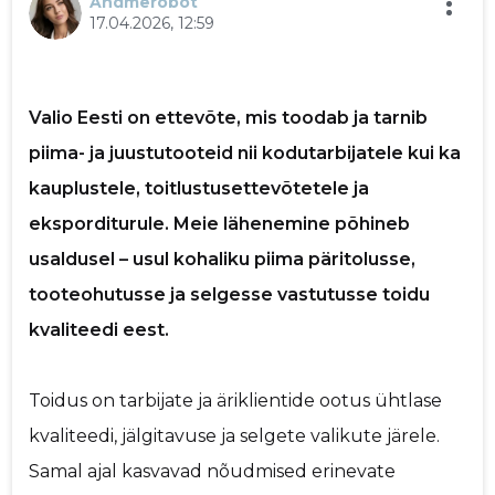
Andmerobot
17.04.2026, 12:59
p
Saaja e-mail
Valio Eesti on ettevõte, mis toodab ja tarnib
Sinu nimi
piima- ja juustutooteid nii kodutarbijatele kui ka
kauplustele, toitlustusettevõtetele ja
Sinu kommentaar
eksporditurule. Meie lähenemine põhineb
usaldusel – usul kohaliku piima päritolusse,
tooteohutusse ja selgesse vastutusse toidu
kvaliteedi eest.
Toidus on tarbijate ja äriklientide ootus ühtlase
kvaliteedi, jälgitavuse ja selgete valikute järele.
Samal ajal kasvavad nõudmised erinevate