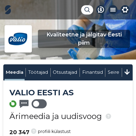
Kvaliteetne ja jälgitav Eesti
piim
Meedia
Töötajad
Otsustajad
Finantsid
Seire
VALIO EESTI AS
Ärimeedia ja uudisvoog
?
?
profiili külastust
20 347