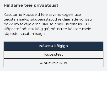
Hindame teie privaatsust
Kasutame küpsiseid teie sirvimiskogemuse
täiustamiseks, isikupärastatud reklaamide või sisu
pakkumiseks ja oma liikluse analüüsimiseks. Kui
klõpsate "nõustu kõigiga", nõustute kõikide meie
küpsiste kasutamisega.
Nõustu kõigiga
Küpsistest
Ainult vajalikud