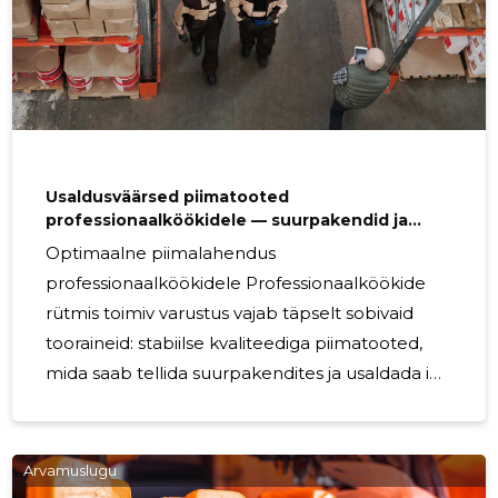
Usaldusväärsed piimatooted
professionaalköökidele — suurpakendid ja
kindel tarnekindlus
Optimaalne piimalahendus
professionaalköökidele Professionaalköökide
rütmis toimiv varustus vajab täpselt sobivaid
tooraineid: stabiilse kvaliteediga piimatooted,
mida saab tellida suurpakendites ja usaldada iga
tarnel. Pakutav valik on loodud spetsiaalselt
restoranidele , toitlustajatele ja hulgimüüjatele,
kes nõuavad kuluefektiivsust, lihtsat laohaldust
Arvamuslugu
ja tarnekindlust igal nädalal. Kes sellest kõige