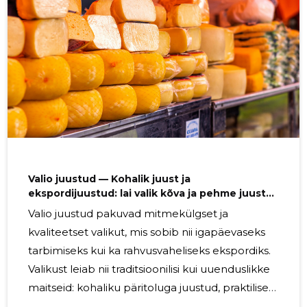
rohkem kasu saab? Ideaalne valik on
restoranidele , suurtele köökidele,
catering‑ettevõtetele ja hulgimüüjatele, kes
töötavad mahukate retseptide ja kiire
nõudlusega. Lai
Valio juustud — Kohalik juust ja
ekspordijuustud: lai valik kõva ja pehme juustu
jaekaubandusele ning toitlustusele
Valio juustud pakuvad mitmekülgset ja
kvaliteetset valikut, mis sobib nii igapäevaseks
tarbimiseks kui ka rahvusvaheliseks ekspordiks.
Valikust leiab nii traditsioonilisi kui uuenduslikke
maitseid: kohaliku päritoluga juustud, praktilised
paketid ja spetsiaalsed ekspordijuustud, mis