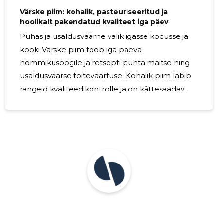
Värske piim: kohalik, pasteuriseeritud ja
hoolikalt pakendatud kvaliteet iga päev
Puhas ja usaldusväärne valik igasse kodusse ja
kööki Värske piim toob iga päeva
hommikusöögile ja retsepti puhta maitse ning
usaldusväärse toiteväärtuse. Kohalik piim läbib
rangeid kvaliteedikontrolle ja on kättesaadav
mugavas, turvalises vormis — ideaalne valik nii
perele, jaekaubandusele kui
toitlustusasutustele. Mida sisaldab pakkumine
See pakendatud piim on pasteuriseeritud
vastavalt kehtestatud normidele, säilitades
samal ajal naturaalse maitse ja olulised toitained.
Tootmisprotsess on läbipaistev ning tooraine
pärineb kontrollitud ning hooldatud farmidest.
Kellele sobib