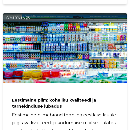
vastavad ülemaailmsetele
kvaliteedistandarditele ja jälgitavuse nõuetele.
Arvamuslugu
Mida see valik sisaldab ja kellele see on
mõeldud Valik on loodud jaekaubanduse,
toitlustuse ja toiduainetetööstuse vajadusi silmas
pidades. Sobib väikestele ja suurtele
poeketastele, restoranidele, hotellidele ning
eksportijaile, kes
Eestimaine piim: kohaliku kvaliteedi ja
tarnekindluse lubadus
Eestimaine piimabränd toob iga eestlase lauale
jälgitava kvaliteedi ja kodumaise maitse – alates