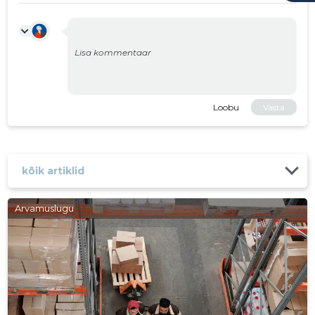
Loobu
Vasta
kõik artiklid
Arvamuslugu