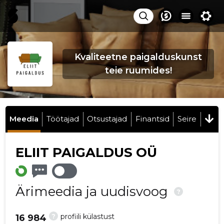
Kvaliteetne paigalduskunst
teie ruumides!
Meedia
Töötajad
Otsustajad
Finantsid
Seire
ELIIT PAIGALDUS OÜ
Ärimeedia ja uudisvoog
?
?
profiili külastust
16 984