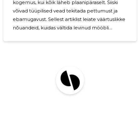
kogemus, kui kõik läheb plaanipäraselt. Siiski
võivad tüüpilised vead tekitada pettumust ja
ebamugavust. Sellest artiklist leiate väärtuslikke
nõuandeid, kuidas vältida levinud mööbli
paigaldamise vigu ja tagada, et teie uus mööbel
jääb stabiilseks ja ilusaks. 1. Loetud juhendite
eiramine Üks levinumaid vigu on juhendite
kiiruga läbi vaatamine või nende täielik
ignoreerimine. Enne töö alustamist veenduge,
et olete hoolikalt läbi lugenud mööbli
paigaldusjuhendid. Järgige sammu-sammult
juhiseid ja veenduge, et kasutate õigeid tööriistu
ning kinnitusi.