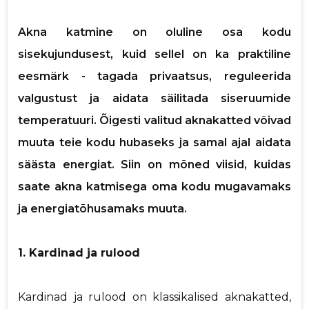
p
Akna katmine on oluline osa kodu
sisekujundusest, kuid sellel on ka praktiline
eesmärk - tagada privaatsus, reguleerida
valgustust ja aidata säilitada siseruumide
Saaja e-mail
temperatuuri. Õigesti valitud aknakatted võivad
muuta teie kodu hubaseks ja samal ajal aidata
Sinu nimi
säästa energiat. Siin on mõned viisid, kuidas
saate akna katmisega oma kodu mugavamaks
Sinu kommentaar
ja energiatõhusamaks muuta.
1. Kardinad ja rulood
Kardinad ja rulood on klassikalised aknakatted,