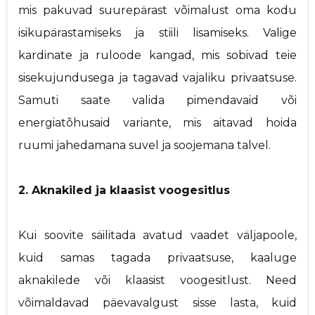
mis pakuvad suurepärast võimalust oma kodu
isikupärastamiseks ja stiili lisamiseks. Valige
kardinate ja ruloode kangad, mis sobivad teie
sisekujundusega ja tagavad vajaliku privaatsuse.
Samuti saate valida pimendavaid või
energiatõhusaid variante, mis aitavad hoida
ruumi jahedamana suvel ja soojemana talvel.
2. Aknakiled ja klaasist voogesitlus
Kui soovite säilitada avatud vaadet väljapoole,
kuid samas tagada privaatsuse, kaaluge
aknakilede või klaasist voogesitlust. Need
võimaldavad päevavalgust sisse lasta, kuid