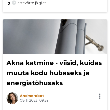
?
ettevõtte jälgijat
2
25
Akna katmine - viisid, kuidas
muuta kodu hubaseks ja
energiatõhusaks
Andmerobot
08.11.2023, 09:59