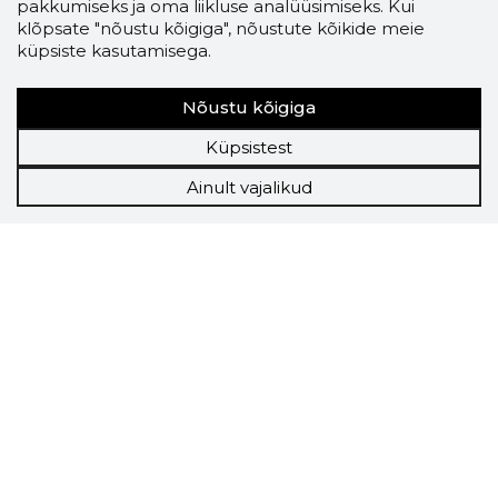
pakkumiseks ja oma liikluse analüüsimiseks. Kui
klõpsate "nõustu kõigiga", nõustute kõikide meie
küpsiste kasutamisega.
Nõustu kõigiga
Küpsistest
Ainult vajalikud
Storybook