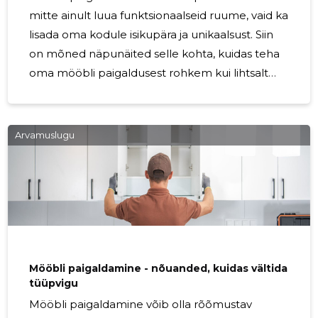
mitte ainult luua funktsionaalseid ruume, vaid ka
lisada oma kodule isikupära ja unikaalsust. Siin
on mõned näpunäited selle kohta, kuidas teha
oma mööbli paigaldusest rohkem kui lihtsalt
funktsionaalne samm, vaid ka loominguline
väljendus teie isiklikust stiilist. 1. Valige õige
mööbel Kõige olulisem samm isikupärase kodu
Arvamuslugu
loomisel mööbli paigaldamise kaudu on õige
mööbli valik. Valige mööbel, mis peegeldab teie
maitset ja stiili. See võib olla värvikas,
minimalistlik, vintage või mis tahes muu, mis
teile meeldib. Oluline on, et mööbel oleks teie
Mööbli paigaldamine - nõuanded, kuidas vältida
tüüpvigu
Mööbli paigaldamine võib olla rõõmustav