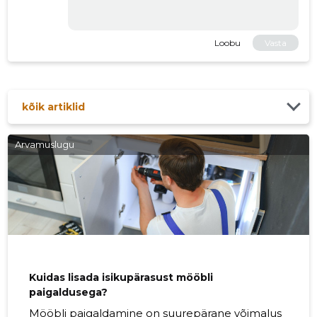
Loobu
Vasta
kõik artiklid
Arvamuslugu
Kuidas lisada isikupärasust mööbli
paigaldusega?
Mööbli paigaldamine on suurepärane võimalus