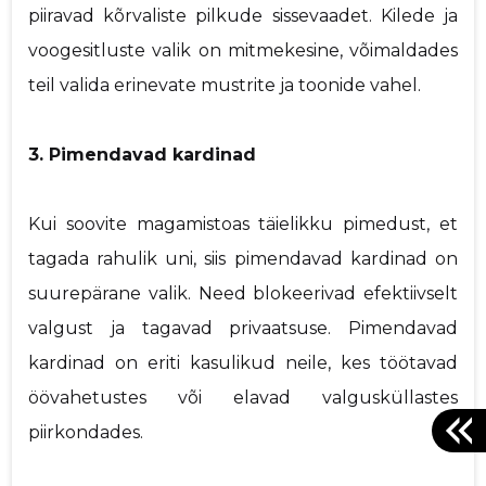
piiravad kõrvaliste pilkude sissevaadet. Kilede ja
voogesitluste valik on mitmekesine, võimaldades
teil valida erinevate mustrite ja toonide vahel.
3. Pimendavad kardinad
Kui soovite magamistoas täielikku pimedust, et
tagada rahulik uni, siis pimendavad kardinad on
suurepärane valik. Need blokeerivad efektiivselt
valgust ja tagavad privaatsuse. Pimendavad
kardinad on eriti kasulikud neile, kes töötavad
öövahetustes või elavad valgusküllastes
piirkondades.