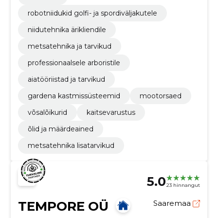
robotniidukid golfi- ja spordiväljakutele
niidutehnika ärikliendile
metsatehnika ja tarvikud
professionaalsele arboristile
aiatööriistad ja tarvikud
gardena kastmissüsteemid
mootorsaed
võsalõikurid
kaitsevarustus
õlid ja määrdeained
metsatehnika lisatarvikud
5.0
23 hinnangut
TEMPORE OÜ
Saaremaa