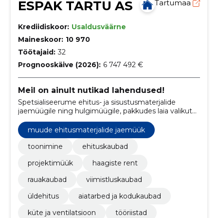
ESPAK TARTU AS
Tartumaa
Krediidiskoor:
Usaldusväärne
Maineskoor:
10 970
Töötajaid:
32
Prognooskäive (2026):
6 747 492 €
Meil on ainult nutikad lahendused!
Spetsialiseerume ehitus- ja sisustusmaterjalide
jaemüügile ning hulgimüügile, pakkudes laia valikut
kvaliteetseid tooteid alates rauakaupadest ja
viimistlusmaterjalidest kuni sanitaartehnika,
muude ehitusmaterjalide jaemüük
elektrikaupade ja aiatoodeteni.
toonimine
ehituskaubad
projektimüük
haagiste rent
rauakaubad
viimistluskaubad
üldehitus
aiatarbed ja kodukaubad
küte ja ventilatsioon
tööriistad