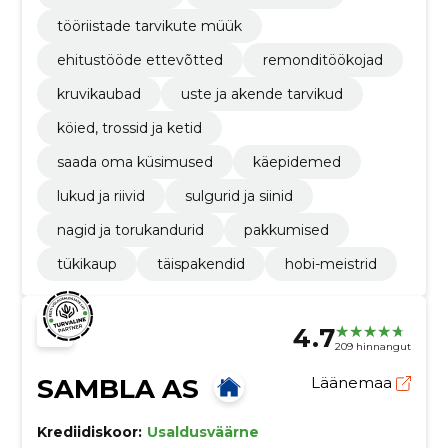
tööriistade tarvikute müük
ehitustööde ettevõtted
remonditöökojad
kruvikaubad
uste ja akende tarvikud
köied, trossid ja ketid
saada oma küsimused
käepidemed
lukud ja riivid
sulgurid ja siinid
nagid ja torukandurid
pakkumised
tükikaup
täispakendid
hobi-meistrid
4.7
209 hinnangut
SAMBLA AS
Läänemaa
Krediidiskoor:
Usaldusväärne