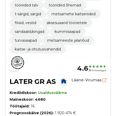
tööriided talv
tööriided õhemad
t-särgid, särgid
metsamehe kaitseriided
fliisid, vestid
aksesuaarid tööriietele
sandaalid,kingad
kummisaapad
turvasaapad
metsameeste jalanõud
kaitse- ja ohutusvahendid
4.6
38 hinnangut
LATER GR AS
Lääne-Virumaa
Krediidiskoor:
Usaldusväärne
Maineskoor:
4680
Töötajaid:
16
Prognooskäive (2026):
1 920 474 €