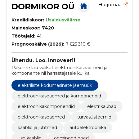
DORMIKOR OÜ
Harjumaa
Krediidiskoor:
Usaldusväärne
Maineskoor:
7420
Töötajaid:
41
Prognooskäive (2026):
7 625 310 €
Ühendu. Loo. Innoveeri!
Pakume laia valikut elektroonikaseadmeid ja
komponente nii harrastajatele kui ka
professionaalidele.
elektriliste kodumasinate jaemüük
elektroonikaseadmed ja komponendid
elektroonikakomponendid
elektrikaubad
elektroonikaseadmed
turvasüsteemid
kaablid ja juhtmed
autoelektroonika
usb kaablid
oomipood poed