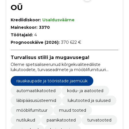
OÜ
Krediidiskoor:
Usaldusväärne
Maineskoor:
3370
Töötajaid:
4
Prognooskäive (2026):
370 622 €
Turvalisus stiili ja mugavusega!
Oleme spetsialiseerunud kõrgekvaliteediliste
lukutoodete, turvaseadmete ja mööblifurnituuri
pakkumisele, aidates klientidel muuta oma kodud,
ärid ja muud ruumid turvaliseks.
rauakaupade ja tööriistade jaemüük
automaatikatooted
kodu- ja aiatooted
läbipääsusüsteemid
lukutooted ja sulused
mööblifurnituur
muud tooted
nutilukud
paanikatooted
turvatooted