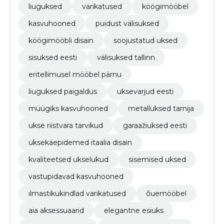
liuguksed
varikatused
köögimööbel
kasvuhooned
puidust välisuksed
köögimööbli disain
soojustatud uksed
sisuksed eesti
välisuksed tallinn
eritellimusel mööbel pärnu
liuguksed paigaldus
uksevarjud eesti
müügiks kasvuhooned
metalluksed tarnija
ukse riistvara tarvikud
garaažiuksed eesti
uksekäepidemed itaalia disain
kvaliteetsed ukselukud
sisemised uksed
vastupidavad kasvuhooned
ilmastikukindlad varikatused
õuemööbel
aia aksessuaarid
elegantne esiuks