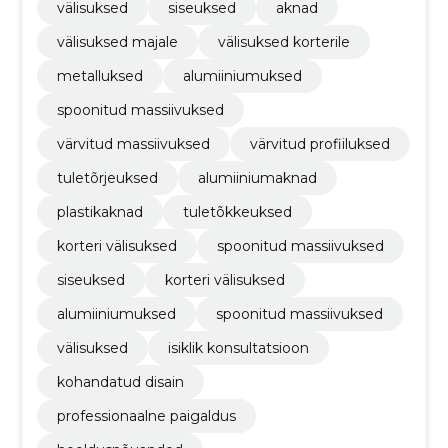
välisuksed
siseuksed
aknad
välisuksed majale
välisuksed korterile
metalluksed
alumiiniumuksed
spoonitud massiivuksed
värvitud massiivuksed
värvitud profiiluksed
tuletõrjeuksed
alumiiniumaknad
plastikaknad
tuletõkkeuksed
korteri välisuksed
spoonitud massiivuksed
siseuksed
korteri välisuksed
alumiiniumuksed
spoonitud massiivuksed
välisuksed
isiklik konsultatsioon
kohandatud disain
professionaalne paigaldus