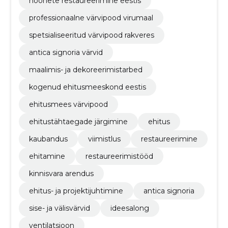
hoonete restaureerimine eestis
professionaalne värvipood virumaal
spetsialiseeritud värvipood rakveres
antica signoria värvid
maalimis- ja dekoreerimistarbed
kogenud ehitusmeeskond eestis
ehitusmees värvipood
ehitustähtaegade järgimine
ehitus
kaubandus
viimistlus
restaureerimine
ehitamine
restaureerimistööd
kinnisvara arendus
ehitus- ja projektijuhtimine
antica signoria
sise- ja välisvärvid
ideesalong
ventilatsioon