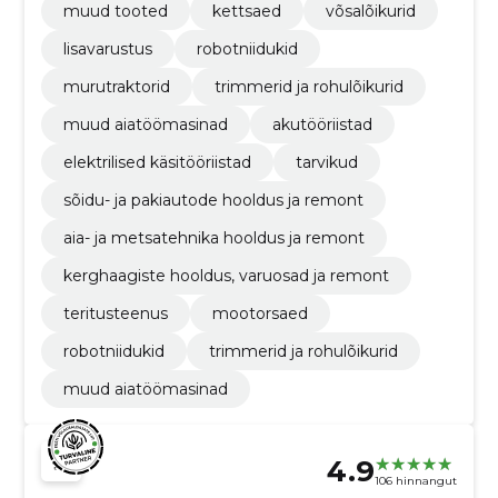
muud tooted
kettsaed
võsalõikurid
lisavarustus
robotniidukid
murutraktorid
trimmerid ja rohulõikurid
muud aiatöömasinad
akutööriistad
elektrilised käsitööriistad
tarvikud
sõidu- ja pakiautode hooldus ja remont
aia- ja metsatehnika hooldus ja remont
kerghaagiste hooldus, varuosad ja remont
teritusteenus
mootorsaed
robotniidukid
trimmerid ja rohulõikurid
muud aiatöömasinad
4.9
106 hinnangut