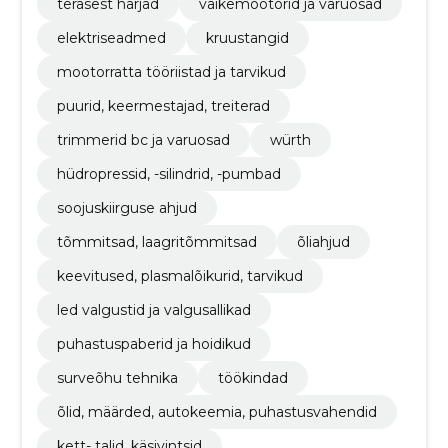
terasest harjad
väikemootorid ja varuosad
elektriseadmed
kruustangid
mootorratta tööriistad ja tarvikud
puurid, keermestajad, treiterad
trimmerid bc ja varuosad
würth
hüdropressid, -silindrid, -pumbad
soojuskiirguse ahjud
tõmmitsad, laagritõmmitsad
õliahjud
keevitused, plasmalõikurid, tarvikud
led valgustid ja valgusallikad
puhastuspaberid ja hoidikud
surveõhu tehnika
töökindad
õlid, määrded, autokeemia, puhastusvahendid
kett- talid, käsivintsid