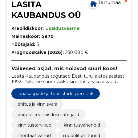
LASITA
Tartumaa
KAUBANDUS OÜ
Krediidiskoor:
Usaldusväärne
Maineskoor:
5870
Töötajaid:
5
Prognooskäive (2026):
250 080 €
Väikesed asjad, mis hoiavad suuri koos!
Lasita Kaubandus tegutseb Eesti turul alates aastast
1992. Pakume suure valiku kinnitustarvikuid väga
erinevates hinnaklassides.
rauakaupade ja tööriistade jaemüük
ehitus ja kinnisvara
ehitus- ja viimistlusmaterjalid
kinnitustarvikud
kinnitusvahendid
montaaživahud
mööblifurnituurid