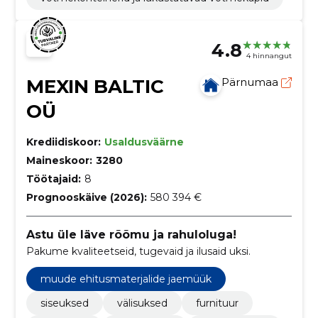
4.8
4 hinnangut
MEXIN BALTIC
Pärnumaa
OÜ
Krediidiskoor:
Usaldusväärne
Maineskoor:
3280
Töötajaid:
8
Prognooskäive (2026):
580 394 €
Astu üle läve rõõmu ja rahuloluga!
Pakume kvaliteetseid, tugevaid ja ilusaid uksi.
muude ehitusmaterjalide jaemüük
siseuksed
välisuksed
furnituur