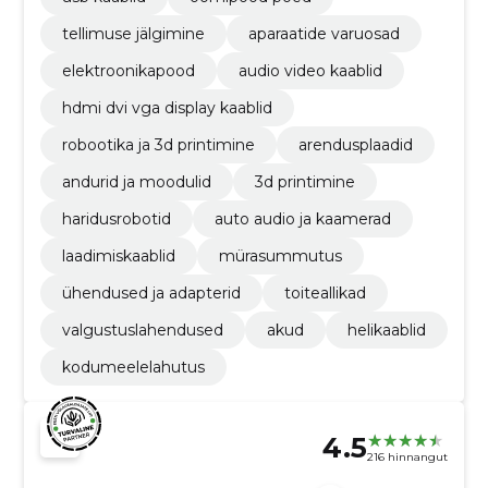
tellimuse jälgimine
aparaatide varuosad
elektroonikapood
audio video kaablid
hdmi dvi vga display kaablid
robootika ja 3d printimine
arendusplaadid
andurid ja moodulid
3d printimine
haridusrobotid
auto audio ja kaamerad
laadimiskaablid
mürasummutus
ühendused ja adapterid
toiteallikad
valgustuslahendused
akud
helikaablid
kodumeelelahutus
4.5
216 hinnangut