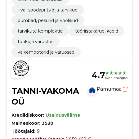
liiva- soodapritsid ja tarvikud
pumbad, pesurid ja voolikud
tarvikute komplektid
tööriistakärud, kapid
töökoja varustus
väikemootorid ja varuosad
4.7
139 hinnangut
TANNI-VAKOMA
Pärnumaa
OÜ
Krediidiskoor:
Usaldusväärne
Maineskoor:
3530
Töötajaid:
9