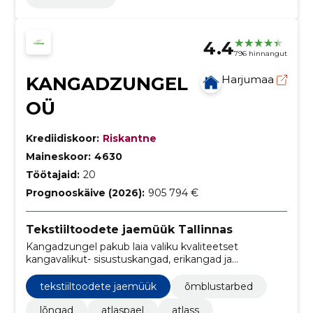
4.4
796 hinnangut
KANGADZUNGEL
Harjumaa
OÜ
Krediidiskoor:
Riskantne
Maineskoor:
4630
Töötajaid:
20
Prognooskäive (2026):
905 794 €
Tekstiiltoodete jaemüük Tallinnas
Kangadzungel pakub laia valiku kvaliteetset
kangavalikut- sisustuskangad, erikangad ja
rõivakangad. Tule ja vali !
tekstiiltoodete jaemüük
õmblustarbed
lõngad
atlaspael
atlass