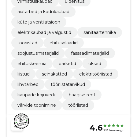
viimistluskaubad
üldehitus
aiatarbed ja kodukaubad
küte ja ventilatsioon
elektrikaubad ja valgustid
sanitaartehnika
tööriistad
ehitusplaadid
soojustusmaterjalid
fassaadimaterjalid
ehituskeemia
parketid
uksed
liistud
seinakatted
elektritööriistad
lihvtarbed
tööriistatarvikud
kaupade kojuvedu
haagise rent
värvide toonimine
tööriistad
4.6
308 hinnangut