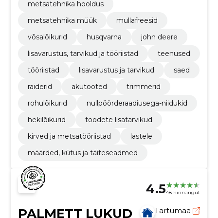
metsatehnika hooldus
metsatehnika müük
mullafreesid
võsalõikurid
husqvarna
john deere
lisavarustus, tarvikud ja tööriistad
teenused
tööriistad
lisavarustus ja tarvikud
saed
raiderid
akutooted
trimmerid
rohulõikurid
nullpöörderaadiusega-niidukid
hekilõikurid
toodete lisatarvikud
kirved ja metsatööriistad
lastele
määrded, kütus ja täiteseadmed
4.5
48 hinnangut
PALMETT LUKUD
Tartumaa