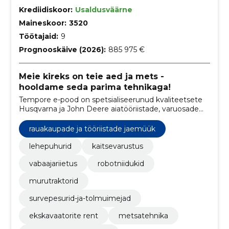
Krediidiskoor:
Usaldusväärne
Maineskoor:
3520
Töötajaid:
9
Prognooskäive (2026):
885 975 €
Meie kireks on teie aed ja mets -
hooldame seda parima tehnikaga!
Tempore e-pood on spetsialiseerunud kvaliteetsete
Husqvarna ja John Deere aiatööriistade, varuosade
ning tarvikute müügile ning pakub samal ajal
professionaalset seadmete hooldus- ja
rauakaupade ja tööriistade jaemüük
remonditeenust.
lehepuhurid
kaitsevarustus
vabaajariietus
robotniidukid
murutraktorid
survepesurid-ja-tolmuimejad
ekskavaatorite rent
metsatehnika