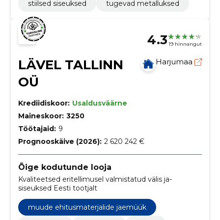
stiilsed siseuksed
tugevad metalluksed
4.3
19 hinnangut
LÄVEL TALLINN
Harjumaa
OÜ
Krediidiskoor:
Usaldusväärne
Maineskoor:
3250
Töötajaid:
9
Prognooskäive (2026):
2 620 242 €
Õige kodutunde looja
Kvaliteetsed eritellimusel valmistatud välis ja-
siseuksed Eesti tootjalt
muude ehitusmaterjalide jaemüük