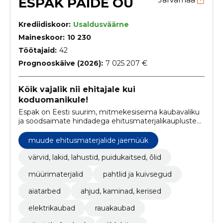
ESPAK PAIDE OÜ
Krediidiskoor:
Usaldusväärne
Maineskoor:
10 230
Töötajaid:
42
Prognooskäive (2026):
7 025 207 €
Kõik vajalik nii ehitajale kui
koduomanikule!
Espak on Eesti suurim, mitmekesiseima kaubavaliku
ja soodsaimate hindadega ehitusmaterjalikaupluste
kett. Asume 17 erinevas Eesti linnas.
muude ehitusmaterjalide jaemüük
värvid, lakid, lahustid, puidukaitsed, õlid
müürimaterjalid
pahtlid ja kuivsegud
aiatarbed
ahjud, kaminad, kerised
elektrikaubad
rauakaubad