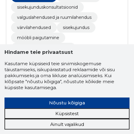
sisekujunduskonsultatsioonid
valguslahendused ja ruumilahendus
värvilahendused
sisekujundus
mööbli paigutamine
viimistlusmaterjalide valik
Hindame teie privaatsust
eritellimusmööbel
3d visualiseerimine
Kasutame küpsiseid teie sirvimiskogemuse
valgustid
tekstiilid
täiustamiseks, isikupärastatud reklaamide või sisu
pakkumiseks ja oma liikluse analüüsimiseks. Kui
sisustusdisaini konsultatsioonid
klõpsate "nõustu kõigiga", nõustute kõikide meie
küpsiste kasutamisega.
valgustuslahendused ja ruumilahendused
sisekujundus
mööbli paigutus
Nõustu kõigiga
eritellimusel mööbel
Küpsistest
Ainult vajalikud
4.9
15 hinnangut