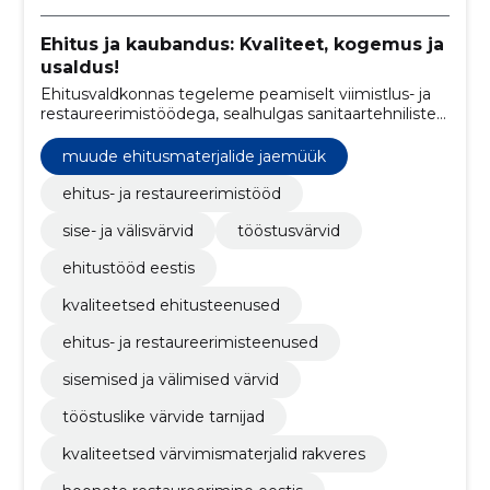
Ehitus ja kaubandus: Kvaliteet, kogemus ja
usaldus!
Ehitusvaldkonnas tegeleme peamiselt viimistlus- ja
restaureerimistöödega, sealhulgas sanitaartehniliste
ja ventilatsioonitöödega.
muude ehitusmaterjalide jaemüük
ehitus- ja restaureerimistööd
sise- ja välisvärvid
tööstusvärvid
ehitustööd eestis
kvaliteetsed ehitusteenused
ehitus- ja restaureerimisteenused
sisemised ja välimised värvid
tööstuslike värvide tarnijad
kvaliteetsed värvimismaterjalid rakveres