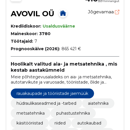
359 hinnangut
AVOVIL OÜ
Jõgevamaa
Krediidiskoor:
Usaldusväärne
Maineskoor:
3780
Töötajaid:
7
Prognooskäive (2026):
865 421 €
Hoolikalt valitud aia- ja metsatehnika , mis
kestab aastakümneid
Meie põhitegevusaladeks on aia- ja metsatehnika,
autotarvikute ja varuosade, tööriistade, õlide ja
määrdeainete müük, autoremont ja hüdrovoolikute
valmistamine.
rauakaupade ja tööriistade jaemüük
hüdraulikaseadmed ja -tarbed
aiatehnika
metsatehnika
puhastustehnika
käsitööriistad
riided
autokaubad