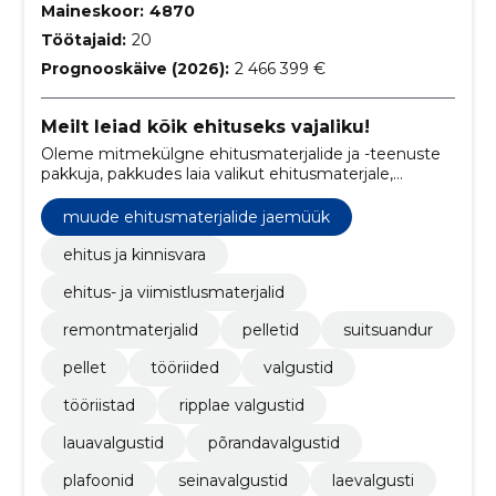
Maineskoor:
4870
Töötajaid:
20
Prognooskäive (2026):
2 466 399 €
Meilt leiad kõik ehituseks vajaliku!
Oleme mitmekülgne ehitusmaterjalide ja -teenuste
pakkuja, pakkudes laia valikut ehitusmaterjale,
tööriistu, valgustuslahendusi ning kaitsevahendeid.
muude ehitusmaterjalide jaemüük
ehitus ja kinnisvara
ehitus- ja viimistlusmaterjalid
remontmaterjalid
pelletid
suitsuandur
pellet
tööriided
valgustid
tööriistad
ripplae valgustid
lauavalgustid
põrandavalgustid
plafoonid
seinavalgustid
laevalgusti