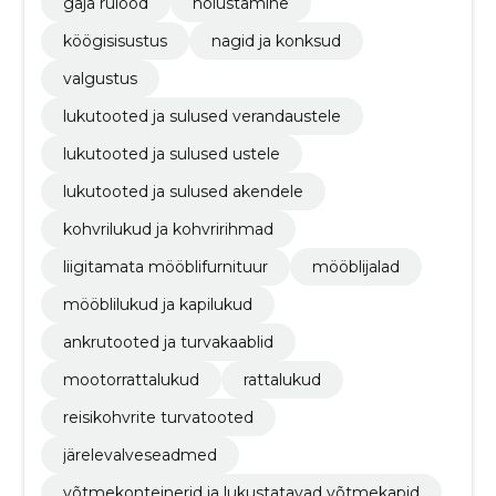
gaja rulood
hoiustamine
köögisisustus
nagid ja konksud
valgustus
lukutooted ja sulused verandaustele
lukutooted ja sulused ustele
lukutooted ja sulused akendele
kohvrilukud ja kohvririhmad
liigitamata mööblifurnituur
mööblijalad
mööblilukud ja kapilukud
ankrutooted ja turvakaablid
mootorrattalukud
rattalukud
reisikohvrite turvatooted
järelevalveseadmed
võtmekonteinerid ja lukustatavad võtmekapid