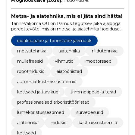
Prognooskäive (2026):
1 850 458 €
Metsa- ja aiatehnika, mis ei jäta sind hätta!
Tanni-Vakoma OÜ on Pärnus tegutsev pika ajalooga
pereettevõte, mis on metsa- ja aiatehnika hoolduse,
remondi ning varuosadega klientide usaldust
teeninud alates 1992. aastast.
rauakaupade ja tööriistade jaemüük
metsatehnika
aiatehnika
niidutehnika
mullafreesid
vihmutid
mootorsaed
robotniidukid
aiatööriistad
automaatkastmissüsteemid
kettsaed ja tarvikud
trimmeripead ja terad
professionaalsed arboristitööriistad
lumekoristusseadmed
survepesurid
aiatehnika
niidukid
kastmissüsteemid
kettsaed