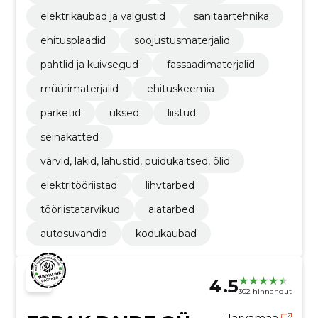
elektrikaubad ja valgustid
sanitaartehnika
ehitusplaadid
soojustusmaterjalid
pahtlid ja kuivsegud
fassaadimaterjalid
müürimaterjalid
ehituskeemia
parketid
uksed
liistud
seinakatted
värvid, lakid, lahustid, puidukaitsed, õlid
elektritööriistad
lihvtarbed
tööriistatarvikud
aiatarbed
autosuvandid
kodukaubad
4.5
302 hinnangut
Järvamaa