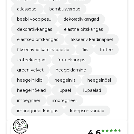
atlasspael
bambusvardad
beebi voodipesu
dekoratiivkangad
dekoratiivkangas
elastne pitskangas
elastsed pitskangad
fikseeriv kardinapael
fikseerivad kardinapaelad
fliis
frotee
froteekangad
froteekangas
green velvet
heegeldamine
heegelniidid
heegelniit
heegelnõel
heegelnõelad
ilupael
ilupaelad
impegneer
impregneer
impregneer kangas
kampsunivardad
4.6