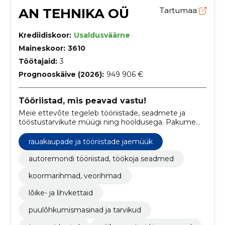
AN TEHNIKA OÜ
Tartumaa
Krediidiskoor:
Usaldusväärne
Maineskoor:
3610
Töötajaid:
3
Prognooskäive (2026):
949 906 €
Tööriistad, mis peavad vastu!
Meie ettevõte tegeleb tööriistade, seadmete ja
tööstustarvikute müügi ning hooldusega. Pakume
laia valikut kvaliteetseid tooteid nii professionaalidele
kui ka hobikasutajatele.
rauakaupade ja tööriistade jaemüük
autoremondi tööriistad, töökoja seadmed
koormarihmad, veorihmad
lõike- ja lihvkettaid
puulõhkumismasinad ja tarvikud