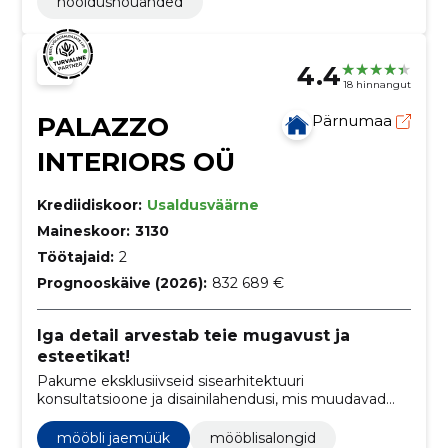
hooldusnõuanded
4.4
18 hinnangut
PALAZZO
Pärnumaa
INTERIORS OÜ
Krediidiskoor:
Usaldusväärne
Maineskoor:
3130
Töötajaid:
2
Prognooskäive (2026):
832 689 €
Iga detail arvestab teie mugavust ja
esteetikat!
Pakume eksklusiivseid sisearhitektuuri
konsultatsioone ja disainilahendusi, mis muudavad
kliendi unistuste ruumi reaalsuseks.
mööbli jaemüük
mööblisalongid