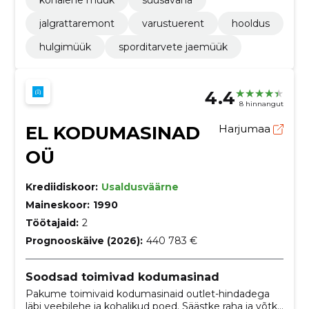
kohalene müük
suusavaha
jalgrattaremont
varustuerent
hooldus
hulgimüük
sporditarvete jaemüük
4.4
8 hinnangut
EL KODUMASINAD
Harjumaa
OÜ
Krediidiskoor:
Usaldusväärne
Maineskoor:
1990
Töötajaid:
2
Prognooskäive (2026):
440 783 €
Soodsad toimivad kodumasinad
Pakume toimivaid kodumasinaid outlet-hindadega
läbi veebilehe ja kohalikud poed. Säästke raha ja võtke