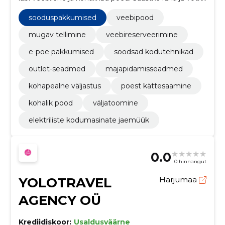
ost kätte lähimast poest.
sooduspakkumised
veebipood
mugav tellimine
veebireserveerimine
e-poe pakkumised
soodsad kodutehnikad
outlet-seadmed
majapidamisseadmed
kohapealne väljastus
poest kättesaamine
kohalik pood
väljatoomine
elektriliste kodumasinate jaemüük
0.0
0 hinnangut
YOLOTRAVEL
Harjumaa
AGENCY OÜ
Krediidiskoor:
Usaldusväärne