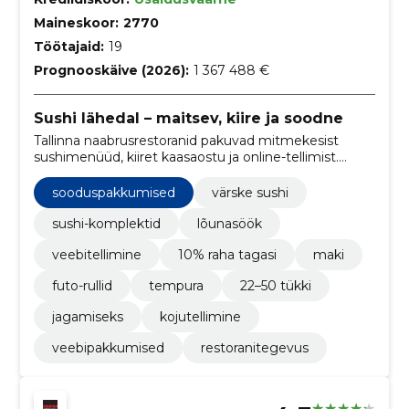
Maineskoor:
2770
Töötajaid:
19
Prognooskäive (2026):
1 367 488 €
Sushi lähedal – maitsev, kiire ja soodne
Tallinna naabrusrestoranid pakuvad mitmekesist
sushimenüüd, kiiret kaasaostu ja online-tellimist.
Kasuta päevapakkumisi, komplekte ja 10% cashbacki,
et saada taskukohaseid lõuna- ja õhtusööke.
sooduspakkumised
värske sushi
sushi-komplektid
lõunasöök
veebitellimine
10% raha tagasi
maki
futo-rullid
tempura
22–50 tükki
jagamiseks
kojutellimine
veebipakkumised
restoranitegevus