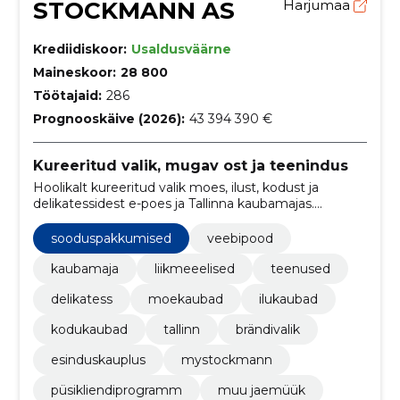
STOCKMANN AS
Harjumaa
Krediidiskoor:
Usaldusväärne
Maineskoor:
28 800
Töötajaid:
286
Prognooskäive (2026):
43 394 390 €
Kureeritud valik, mugav ost ja teenindus
Hoolikalt kureeritud valik moes, ilust, kodust ja
delikatessidest e-poes ja Tallinna kaubamajas.
MyStockmann-liikmena saad soodustusi; pakume ka
stilisti, rätsepa ja kojuvedu.
sooduspakkumised
veebipood
kaubamaja
liikmeeelised
teenused
delikatess
moekaubad
ilukaubad
kodukaubad
tallinn
brändivalik
esinduskauplus
mystockmann
püsikliendiprogramm
muu jaemüük