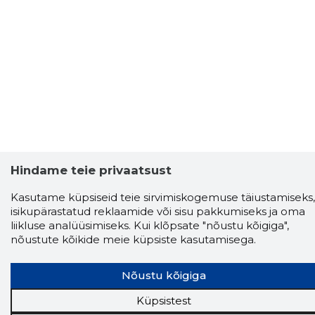
Hindame teie privaatsust
Kasutame küpsiseid teie sirvimiskogemuse täiustamiseks,
isikupärastatud reklaamide või sisu pakkumiseks ja oma
liikluse analüüsimiseks. Kui klõpsate "nõustu kõigiga",
nõustute kõikide meie küpsiste kasutamisega.
Storybook
Nõustu kõigiga
Chrome laiendus
Küpsistest
Storybooki laiendus ütleb Sulle, mis firma