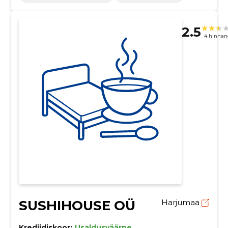
2.5
4 hinnan
SUSHIHOUSE OÜ
Harjumaa
Krediidiskoor:
Usaldusväärne