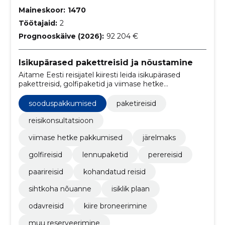
Maineskoor:
1470
Töötajaid:
2
Prognooskäive (2026):
92 204 €
Isikupärased pakettreisid ja nõustamine
Aitame Eesti reisijatel kiiresti leida isikupärased
pakettreisid, golfipaketid ja viimase hetke
sooduspakkumised. Pakume personaalset
nõustamist, hotellisoovitusi ja järelmaksu.
sooduspakkumised
paketireisid
reisikonsultatsioon
viimase hetke pakkumised
järelmaks
golfireisid
lennupaketid
perereisid
paarireisid
kohandatud reisid
sihtkoha nõuanne
isiklik plaan
odavreisid
kiire broneerimine
muu reserveerimine