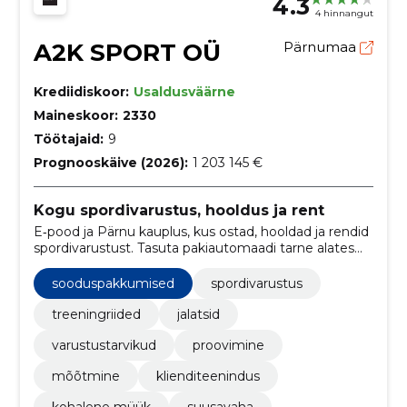
4.3
4 hinnangut
A2K SPORT OÜ
Pärnumaa
Krediidiskoor:
Usaldusväärne
Maineskoor:
2330
Töötajaid:
9
Prognooskäive (2026):
1 203 145 €
Kogu spordivarustus, hooldus ja rent
E‑pood ja Pärnu kauplus, kus ostad, hooldad ja rendid
spordivarustust. Tasuta pakiautomaadi tarne alates
€40; kontoomanikele -10%.
sooduspakkumised
spordivarustus
treeningriided
jalatsid
varustustarvikud
proovimine
mõõtmine
klienditeenindus