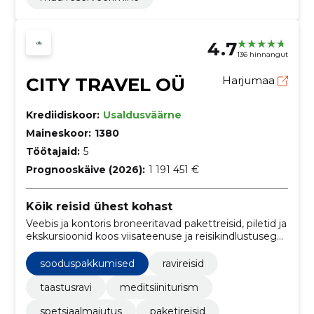
4.7
136 hinnangut
CITY TRAVEL OÜ
Harjumaa
Krediidiskoor:
Usaldusväärne
Maineskoor:
1380
Töötajaid:
5
Prognooskäive (2026):
1 191 451 €
Kõik reisid ühest kohast
Veebis ja kontoris broneeritavad pakettreisid, piletid ja
ekskursioonid koos viisateenuse ja reisikindlustusega.
Kiire ning mugav lahendus ka ravireiside ja viimase
hetke pakkumiste jaoks.
sooduspakkumised
ravireisid
taastusravi
meditsiiniturism
spetsiaalmajutus
paketireisid