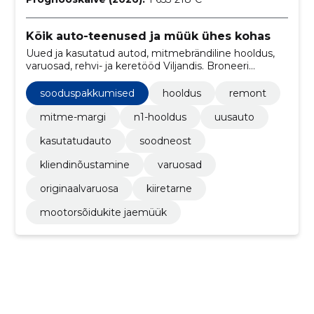
Kõik auto-teenused ja müük ühes kohas
Uued ja kasutatud autod, mitmebrändiline hooldus,
varuosad, rehvi- ja keretööd Viljandis. Broneeri
remont, küsi hinnapakkumist või maksa osadena.
sooduspakkumised
hooldus
remont
mitme-margi
n1-hooldus
uusauto
kasutatudauto
soodneost
kliendinõustamine
varuosad
originaalvaruosa
kiiretarne
mootorsõidukite jaemüük