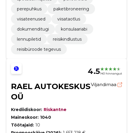
perepuhkus
paketibroneering
viisateenused
viisataotlus
dokumenditugi
konsulaariabi
lennupiletid
reisikindlustus
reisibüroode tegevus
4.5
140 hinnangut
RAEL AUTOKESKUS
Viljandimaa
OÜ
Krediidiskoor:
Riskantne
Maineskoor:
1040
Töötajaid:
10
Prognooskäive (2026):
1 653 218 €