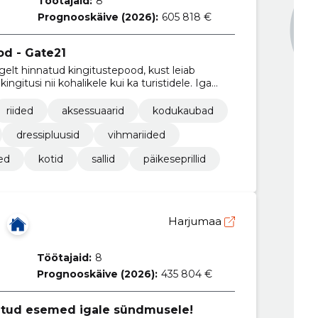
Töötajaid:
8
Prognooskäive (2026):
605 818 €
od - Gate21
gelt hinnatud kingitustepood, kust leiab
kingitusi nii kohalikele kui ka turistidele. Iga
eldejääva ostuelamuse.
riided
aksessuaarid
kodukaubad
dressipluusid
vihmariided
ed
kotid
sallid
päikeseprillid
Harjumaa
Töötajaid:
8
Prognooskäive (2026):
435 804 €
ritud esemed igale sündmusele!