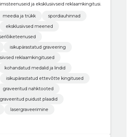
isteenuseid ja eksklusiivseid reklaamkingitusi.
meedia ja trükk
spordiauhinnad
eksklusiivsed meened
aserlõiketeenused
isikupärastatud graveering
siivsed reklaamkingitused
kohandatud medalid ja lindid
isikupärastatud ettevõtte kingitused
graveeritud nahktooted
graveeritud puidust plaadid
lasergraveerimine