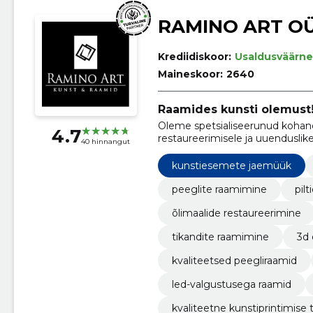
RAMINO ART O
Krediidiskoor:
Usaldusväärne
Maineskoor:
2640
Raamides kunsti olemust
Oleme spetsialiseerunud kohand
4.7
restaureerimisele ja uuenduslik
40 hinnangut
kunstiesemete jaemüük
peeglite raamimine
pil
õlimaalide restaureerimine
tikandite raamimine
3d
kvaliteetsed peegliraamid
led-valgustusega raamid
kvaliteetne kunstiprintimise