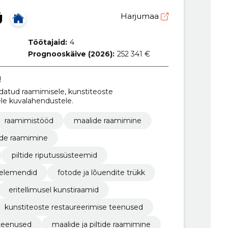
Ü
Harjumaa
Töötajaid:
4
Prognooskäive (2026):
252 341 €
!
atud raamimisele, kunstiteoste
ele kuvalahendustele.
raamimistööd
maalide raamimine
tide raamimine
piltide riputussüsteemid
 elemendid
fotode ja lõuendite trükk
eritellimusel kunstiraamid
kunstiteoste restaureerimise teenused
 teenused
maalide ja piltide raamimine