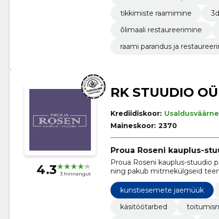
tikkimiste raamimine
3d
õlimaali restaureerimine
raami parandus ja restaureer
RK STUUDIO OÜ
Krediidiskoor:
Usaldusväärne
Maineskoor:
2370
Proua Roseni kauplus-stu
Proua Roseni kauplus-stuudio pa
4.3
ning pakub mitmekülgseid teen
3 hinnangut
parandamine.
kunstiesemete jaemüük
käsitöötarbed
toitumis