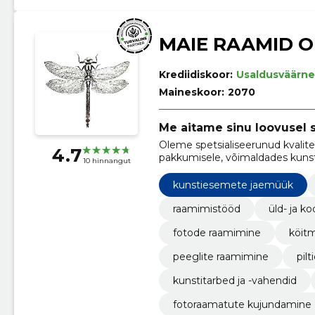
MAIE RAAMID 
Krediidiskoor:
Usaldusväärne
Maineskoor:
2070
Me aitame sinu loovusel 
Oleme spetsialiseerunud kvalite
4.7
pakkumisele, võimaldades kunstn
10 hinnangut
oma loominguliste ideede elluvi
kunstiesemete jaemüük
raamimistööd
üld- ja k
fotode raamimine
köit
peeglite raamimine
pil
kunstitarbed ja -vahendid
fotoraamatute kujundamine