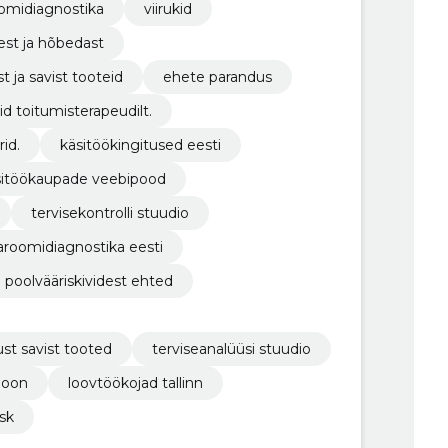
omidiagnostika
viirukid
käsitööehteid poolvääriskividest ja hõbedast
illast, linast, puidust ja savist tooteid
ehete parandus
d toitumisterapeudilt.
arid.
käsitöökingitused eesti
sitöökaupade veebipood
tervisekontrolli stuudio
aroomidiagnostika eesti
poolvääriskividest ehted
dust savist tooted
terviseanalüüsi stuudio
ioon
loovtöökojad tallinn
sk