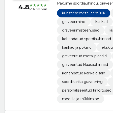
Pakume spordiauhindu, graveerim
4.8
54 hinnangut
kunstiesemete jaemüük
graveerimine
karikad
graveerimisteenused
l
kohandatud spordiauhinnad
karikad ja pokalid
eksklu
graveeritud metallplaadid
graveeritud klaasauhinnad
kohandatud karika disain
spordikarika graveering
personaliseeritud kingitused
meedia ja trükkimine