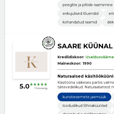
peeglite ja piltide raamimine
erikujulised lõuendid
er
kohandatud raamid
dek
SAARE KÜÜNAL
Krediidiskoor:
Usaldusväärne
Maineskoor:
1990
Naturaalsed käsitööküün
Käsitööna väikeses partiis valmi
5.0
täitevedelikud. Naturaalsetest ma
1 hinnang
kunstiesemete jaemüük
looduslikud lõhnaküünlad