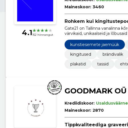
Maineskoor:
3460
Rohkem kui kingitustepo
Gate21 on Tallinna vanalinna kõr
4.1
värvikaid, unikaalseid ja lõbusaid 
152 hinnangut
külastus Gate21 poodi jätab me
kunstiesemete jaemüük
kingitused
brändivalik
plakatid
tassid
eht
GOODMARK OÜ
Krediidiskoor:
Usaldusväärne
Maineskoor:
2870
Tippkvaliteediga gravee