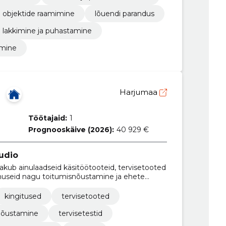
 objektide raamimine
lõuendi parandus
lakkimine ja puhastamine
imine
Harjumaa
Töötajaid:
1
Prognooskäive (2026):
40 929 €
udio
kub ainulaadseid käsitöötooteid, tervisetooted
useid nagu toitumisnõustamine ja ehete
kingitused
tervisetooted
nõustamine
tervisetestid