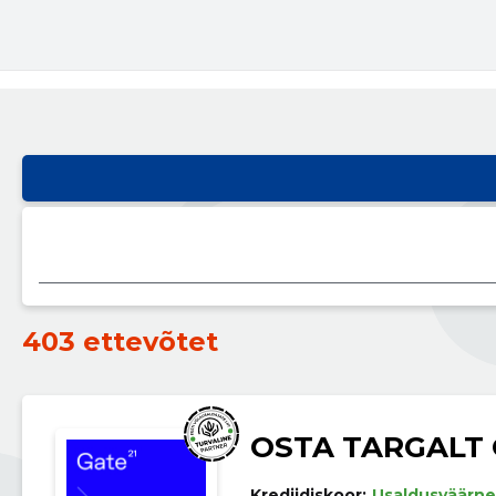
403 ettevõtet
OSTA TARGALT
Krediidiskoor:
Usaldusväärne