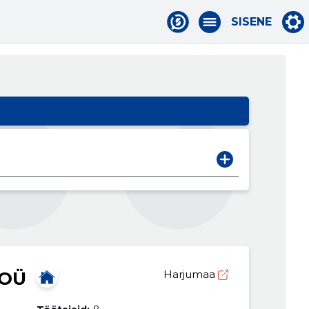
SISENE
 OÜ
Harjumaa