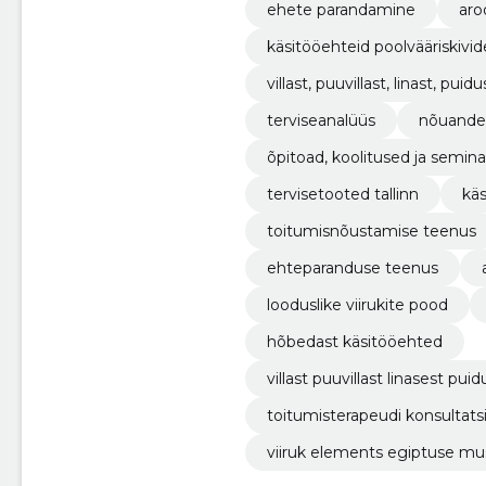
ehete parandamine
aro
villast, puuv
terviseanalüüs
nõuandei
õpitoad, koolitused ja semin
tervisetooted tallinn
kä
toitumisnõustamise teenus
ehteparanduse teenus
looduslike viirukite pood
hõbedast käsitööehted
villast puuvillast linasest pui
toitumisterapeudi konsultats
viiruk elements egiptuse mu