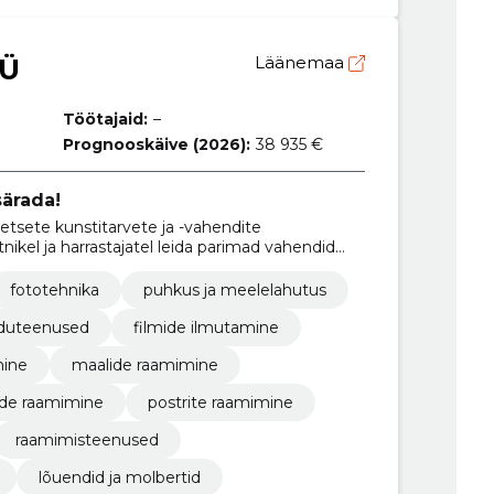
OÜ
Läänemaa
Töötajaid:
–
Prognooskäive (2026):
38 935 €
särada!
etsete kunstitarvete ja -vahendite
ikel ja harrastajatel leida parimad vahendid
imiseks.
fototehnika
puhkus ja meelelahutus
oduteenused
filmide ilmutamine
mine
maalide raamimine
tide raamimine
postrite raamimine
raamimisteenused
lõuendid ja molbertid