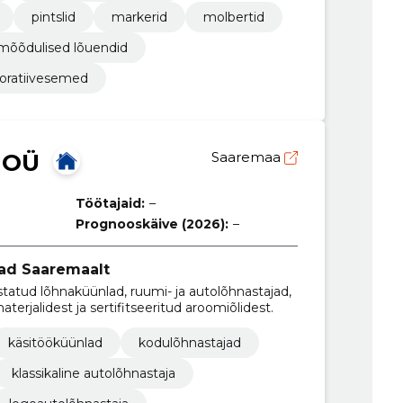
pintslid
markerid
molbertid
imõõdulised lõuendid
oratiivesemed
 OÜ
Saaremaa
Töötajaid:
–
Prognooskäive (2026):
–
lad Saaremaalt
statud lõhnaküünlad, ruumi- ja autolõhnastajad,
terjalidest ja sertifitseeritud aroomiõlidest.
käsitööküünlad
kodulõhnastajad
klassikaline autolõhnastaja