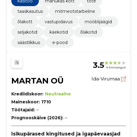
käsitöö
mahukas kott
tote
taaskasutus
mitmeotstarbeline
õlakott
vastupidavus
mööblijäägid
seljakotid
käekotid
õlakotid
säästlikkus
e-pood
3.5
4 hinnangut
MARTAN OÜ
Ida-Virumaa
Krediidiskoor:
Neutraalne
Maineskoor:
1710
Töötajaid:
–
Prognooskäive (2026):
–
Isikupärased kingitused ja igapäevaasjad