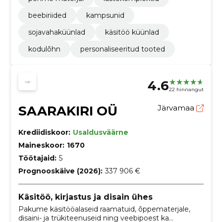
beebiriided
kampsunid
sojavahaküünlad
käsitöö küünlad
kodulõhn
personaliseeritud tooted
4.6
22 hinnangut
SAARAKIRI OÜ
Järvamaa
Krediidiskoor:
Usaldusväärne
Maineskoor:
1670
Töötajaid:
5
Prognooskäive (2026):
337 906 €
Käsitöö, kirjastus ja disain ühes
Pakume käsitööalaseid raamatuid, õppematerjale,
disaini- ja trükiteenuseid ning veebipoest ka