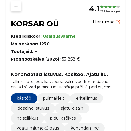
4.1
12 hinnangut
KORSAR OÜ
Harjumaa
Krediidiskoor:
Usaldusväärne
Maineskoor:
1270
Töötajaid:
–
Prognooskäive (2026):
53 858 €
Kohandatud istuvus. Käsitöö. Ajatu ilu.
Tallinna ateljees käsitööna valmivad kohandatud
pruudirõivad ja piiratud tiraažiga prêt-à-porter, mis
rõhutavad istuvust ja ajatut disaini. Väikeproduktsioon
tagab kvaliteedi, läbipaistvuse ja kestvuse.
käsitöö
pulmakleit
eritellimus
ideaalne istuvus
ajatu disain
naiselikkus
pidulik rõivas
veatu mitmekülgsus
kohandamine