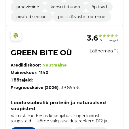
proovimine
konsultatsioon
õpitoad
piiratud seeriad
pealisrõivaste tootmine
3.6
5 hinnangut
GREEN BITE OÜ
Läänemaa
Krediidiskoor:
Neutraalne
Maineskoor:
1140
Töötajaid:
–
Prognooskäive (2026):
39 894 €
Loodussõbralik proteiin ja naturaalsed
suupisted
Valmistame Eestis kriketi­jahust supertoidust
suupisteid — kõrge valgusisaldus, rohkem B12 ja
kiudaineid, ilma rafineeritud suhkruta. Müüme e-poes,