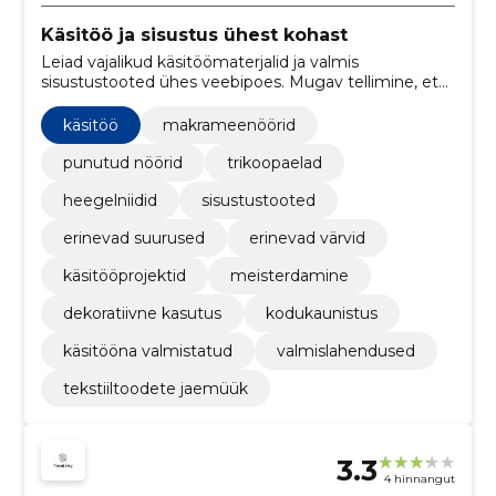
Käsitöö ja sisustus ühest kohast
Leiad vajalikud käsitöömaterjalid ja valmis
sisustustooted ühes veebipoes. Mugav tellimine, et
saaksid alustada projektidega kiiresti.
käsitöö
makrameenöörid
punutud nöörid
trikoopaelad
heegelniidid
sisustustooted
erinevad suurused
erinevad värvid
käsitööprojektid
meisterdamine
dekoratiivne kasutus
kodukaunistus
käsitööna valmistatud
valmislahendused
tekstiiltoodete jaemüük
3.3
4 hinnangut