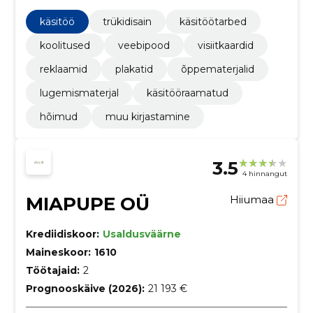
käsitöötooteid. Toetame nii loojaid kui ka lugejaid.
käsitöö
trükidisain
käsitöötarbed
koolitused
veebipood
visiitkaardid
reklaamid
plakatid
õppematerjalid
lugemismaterjal
käsitööraamatud
hõimud
muu kirjastamine
3.5
4 hinnangut
MIAPUPE OÜ
Hiiumaa
Krediidiskoor:
Usaldusväärne
Maineskoor:
1610
Töötajaid:
2
Prognooskäive (2026):
21 193 €