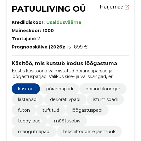
PATUULIVING OÜ
Harjumaa
Krediidiskoor:
Usaldusväärne
Maineskoor:
1000
Töötajaid:
2
Prognooskäive (2026):
151 899 €
Käsitöö, mis kutsub kodus lõõgastuma
Eestis käsitööna valmistatud põrandapadjad ja
lõõgastuspatjad. Valikus sise- ja väliskangad, eri
suurused ning hulgimüük.
käsitöö
põrandapadi
põrandalounger
lastepadi
dekoratiivpadi
istumispadi
futon
tuftitud
lõõgastuspadi
teddy-padi
mõõtusobiv
mängutoapadi
tekstiiltoodete jaemüük