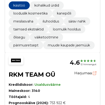
leevendust ja niisutust ning on saadaval e-poes ja
jälle­müüjate kaudu.
käsitöö
kohalikud ürdid
looduslik kosmeetika
kanepiõli
mesilasvaha
iluhooldus
särav nahk
taimsed ekstraktid
loomulik hooldus
õlisegu
väiketootmine
pärimusretsept
muude kaupade jaemüük
4.6
12 hinnangut
RKM TEAM OÜ
Harjumaa
Krediidiskoor:
Usaldusväärne
Maineskoor:
3140
Töötajaid:
4
Prognooskäive (2026):
753 922 €