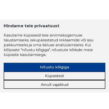
Hindame teie privaatsust
Kasutame küpsiseid teie sirvimiskogemuse
täiustamiseks, isikupärastatud reklaamide või sisu
pakkumiseks ja oma liikluse analüüsimiseks. Kui
klõpsate "nõustu kõigiga", nõustute kõikide meie
küpsiste kasutamisega.
Nõustu kõigiga
Küpsistest
Ainult vajalikud