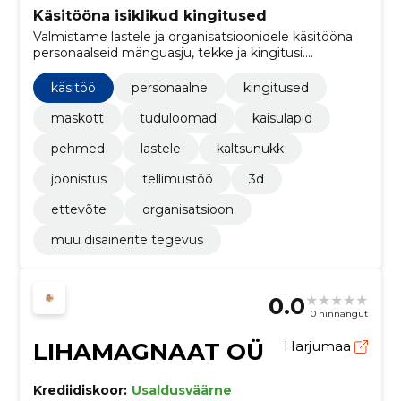
Käsitööna isiklikud kingitused
Valmistame lastele ja organisatsioonidele käsitööna
personaalseid mänguasju, tekke ja kingitusi.
Joonistusest või soovist sünnib ainulaadne meene.
käsitöö
personaalne
kingitused
maskott
tuduloomad
kaisulapid
pehmed
lastele
kaltsunukk
joonistus
tellimustöö
3d
ettevõte
organisatsioon
muu disainerite tegevus
0.0
0 hinnangut
LIHAMAGNAAT OÜ
Harjumaa
Krediidiskoor:
Usaldusväärne