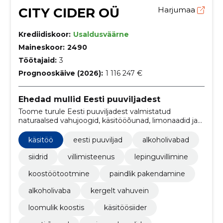
CITY CIDER OÜ
Harjumaa
Krediidiskoor:
Usaldusväärne
Maineskoor:
2490
Töötajaid:
3
Prognooskäive (2026):
1 116 247 €
Ehedad mullid Eesti puuviljadest
Toome turule Eesti puuviljadest valmistatud
naturaalsed vahujoogid, käsitööõunad, limonaadid ja
alkoholivabad alternatiivid ilma kunstlike lisanditeta.
Pakume ka villimisteenust teistele tootjatele.
käsitöö
eesti puuviljad
alkoholivabad
siidrid
villimisteenus
lepinguvillimine
koostöötootmine
paindlik pakendamine
alkoholivaba
kergelt vahuvein
loomulik koostis
käsitöösiider