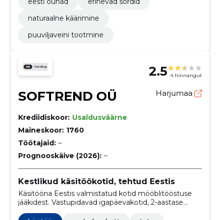
eesti õunad
erinevad sordid
naturaalne käärimine
puuviljaveini tootmine
2.5
4 hinnangut
SOFTREND OÜ
Harjumaa
Krediidiskoor:
Usaldusväärne
Maineskoor:
1760
Töötajaid:
–
Prognooskäive (2026):
–
Kestlikud käsitöökotid, tehtud Eestis
Käsitööna Eestis valmistatud kotid mööblitööstuse
jääkidest. Vastupidavad igapäevakotid, 2-aastase
garantiiga, 30-päevase tagastuse ja tasuta
saatmisega üle 100 €.