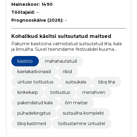
Maineskoor:
1490
Töötajaid:
–
Prognooskäive (2026):
–
Kohalikud käsitsi suitsutatud maitsed
Pakume käsitööna valmistatud suitsutatud liha, kala
ja linnuliha. Suvel teenindame festivalidel kuuma
BBQ-t ning pakume hooajalisi kinkekarpe.
käsitöö
mahahautatud
kaelakarbonaad
ribid
ürituse toitlustus
suitsukala
bbq liha
kinkekarp
toitlustus
meriahven
pakendatud kala
õrn maitse
pühadekingitus
suitsuliha komplekt
bbq kastmed
toitlustamine üritustel