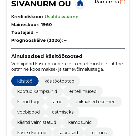
SIVANURM OÜ
Pärnumaa
Krediidiskoor:
Usaldusväärne
Maineskoor:
1960
Töötajaid:
–
Prognooskäive (2026):
–
Ainulaadsed käsitöötooted
Veebipood käsitöötoodetele ja eritellimustele. Lihtne
ostmine koos makse- ja tarnevõimalustega.
käsitöö
käsitöötooted
kootud kampsunid
eritellimused
klienditugi
tarne
unikaalsed esemed
veebipood
ostmiseks
käsitsi valmistatud
kampsunid
käsitsi kootud
suurused
tellimus