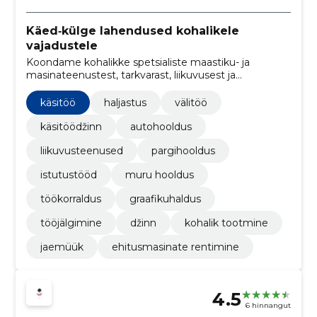
Käed‑külge lahendused kohalikele
vajadustele
Koondame kohalikke spetsialiste maastiku- ja
masinateenustest, tarkvarast, liikuvusest ja
tarbekaupadest, et tagada sujuv töökorraldus ja püsiv
kvaliteet.
käsitöö
haljastus
välitöö
käsitöödžinn
autohooldus
liikuvusteenused
pargihooldus
istutustööd
muru hooldus
töökorraldus
graafikuhaldus
tööjälgimine
džinn
kohalik tootmine
jaemüük
ehitusmasinate rentimine
4.5
6 hinnangut