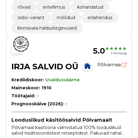
rõivad
eritellimus
kohandatud
sobiv variant
mõõdud
erilahendus
kinnisvara haldustegevused
5.0
1 hinnang
IRJA SALVID OÜ
Põlvamaa
Krediidiskoor:
Usaldusväärne
Maineskoor:
1910
Töötajaid:
–
Prognooskäive (2026):
–
Looduslikud käsitöösalvid Põlvamaalt
Põlvamaal käsitööna valmistatud 100% looduslikud
salvid traditsioonilistest retseptidest. Pakuvad nahale