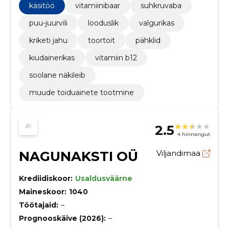
turuplatsidel ja hulgikanalites.
käsitöö
vitamiinibaar
suhkruvaba
puu-juurvili
looduslik
valgurikas
kriketi jahu
toortoit
pähklid
kiudainerikas
vitamiin b12
soolane näkileib
muude toiduainete tootmine
2.5
4 hinnangut
NAGUNAKSTI OÜ
Viljandimaa
Krediidiskoor:
Usaldusväärne
Maineskoor:
1040
Töötajaid:
–
Prognooskäive (2026):
–