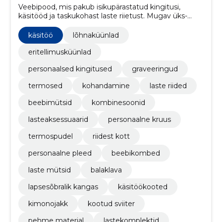
Veebipood, mis pakub isikupärastatud kingitusi,
käsitööd ja taskukohast laste riietust. Mugav üks-
kohaline ostlemine kingituste ja igapäevaasjade jaoks.
käsitöö
lõhnaküünlad
eritellimusküünlad
personaalsed kingitused
graveeringud
termosed
kohandamine
laste riided
beebimütsid
kombinesoonid
lasteaksessuaarid
personaalne kruus
termospudel
riidest kott
personaalne pleed
beebikombed
laste mütsid
balaklava
lapsesõbralik kangas
käsitöökooted
kimonojakk
kootud sviiter
pehme materjal
lastekomplektid