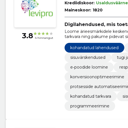
Krediidiskoor:
Usaldusväärne
Maineskoor:
1820
Digilahendused, mis toet
Loome ärieesmärkidele keskend
3.8
tarkvara ning pakume pidevat si
4 hinnangut
koormust ja parandame konvers
kohandatud lahendused
sisuvärskendused
tugi j
e‑poodide loomine
resp
konversioonoptimeerimine
protsesside automatiseerimi
kohandatud tarkvara
si
programmeerimine