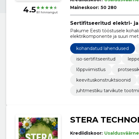
Maineskoor:
50 280
4.5
81 hinnangut
Sertifitseeritud elektri- 
Pakume Eesti tööstusele kohalik
elektrikomponente ja suuri met
ISO‑sertifikaatide ja tootmise d
skaleeritava tootmise.
kohandatud lahendused
iso-sertifitseeritud
lepp
lõppviimistlus
protsessik
keevituskonstruktsioonid
juhtmestiku tarvikute tootm
STERA TECHNO
Krediidiskoor:
Usaldusväärne