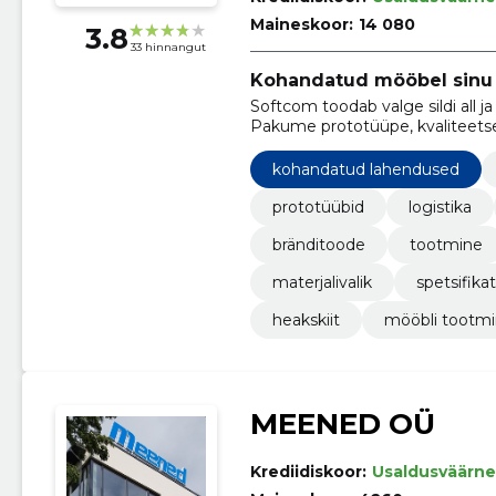
Maineskoor:
14 080
3.8
33 hinnangut
Kohandatud mööbel sinu 
Softcom toodab valge sildi all ja
Pakume prototüüpe, kvaliteetse
kohandatud lahendused
prototüübid
logistika
bränditoode
tootmine
materjalivalik
spetsifika
heakskiit
mööbli tootm
MEENED OÜ
Krediidiskoor:
Usaldusväärne