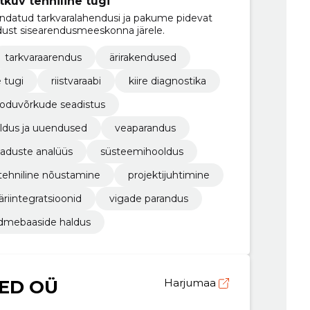
tkuv tehniline tugi
ndatud tarkvaralahendusi ja pakume pidevat
adust sisearendusmeeskonna järele.
tarkvaraarendus
ärirakendused
e tugi
riistvaraabi
kiire diagnostika
oduvõrkude seadistus
ldus ja uuendused
veaparandus
jaduste analüüs
süsteemihooldus
tehniline nõustamine
projektijuhtimine
äriintegratsioonid
vigade parandus
dmebaaside haldus
RED OÜ
Harjumaa