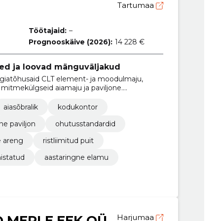
Tartumaa
Töötajaid:
–
Prognooskäive (2026):
14 228 €
ed ja loovad mänguväljakud
giatõhusaid CLT element- ja moodulmaju,
 mitmekülgseid aiamaju ja paviljone.
lt mugavuse, turvalisuse ja loova
aiasõbralik
kodukontor
e paviljon
ohutusstandardid
e areng
ristliimitud puit
istatud
aastaringne elamu
O MERLE EEK OÜ
Harjumaa