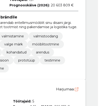
Prognooskäive (2026):
20 603 809 €
brändile
 arendab eritellimusmööblit sinu disaini järgi.
t tootmist ning pakendamise ja logistika tuge.
valmistamine
valmistoodang
valge märk
mööblitootmine
kohandatud
arendus
tsioon
prototüüp
testimine
ine
Harjumaa
Töötajaid:
5