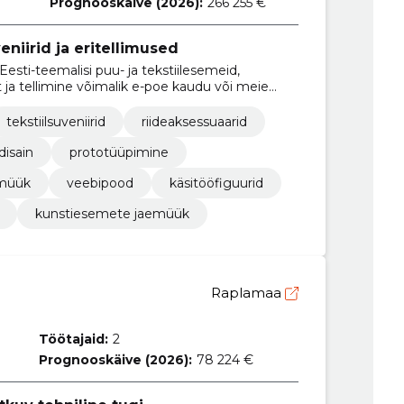
Prognooskäive (2026):
266 255 €
niirid ja eritellimused
sti-teemalisi puu- ja tekstiilesemeid,
t ja tellimine võimalik e-poe kaudu või meie
tekstiilsuveniirid
riideaksessuaarid
disain
prototüüpimine
imüük
veebipood
käsitööfiguurid
kunstiesemete jaemüük
Raplamaa
Töötajaid:
2
Prognooskäive (2026):
78 224 €