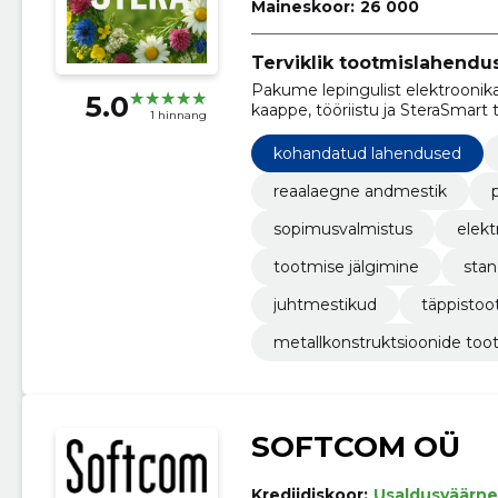
Maineskoor:
26 000
Terviklik tootmislahendus 
Pakume lepingulist elektroonik
5.0
kaappe, tööriistu ja SteraSmart 
1 hinnang
massitootmiseni, et tõsta efektii
kohandatud lahendused
reaalaegne andmestik
sopimusvalmistus
elekt
tootmise jälgimine
sta
juhtmestikud
täppisto
metallkonstruktsioonide too
SOFTCOM OÜ
Krediidiskoor:
Usaldusväärne