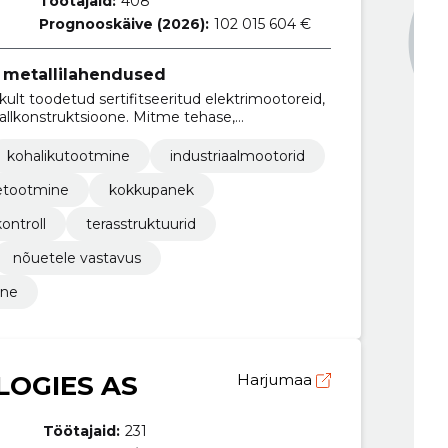
Töötajaid:
408
Prognooskäive (2026):
102 015 604 €
ja metallilahendused
ult toodetud sertifitseeritud elektrimootoreid,
allkonstruktsioone. Mitme tehase,
igitaliseerimise abil tagame usaldusväärse ja
kohalikutootmine
industriaalmootorid
etootmine
kokkupanek
ontroll
terasstruktuurid
nõuetele vastavus
ine
LOGIES AS
Harjumaa
Töötajaid:
231