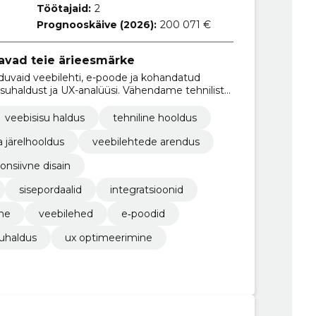
Töötajaid:
2
Prognooskäive (2026):
200 071 €
avad teie ärieesmärke
uvaid veebilehti, e-poode ja kohandatud
suhaldust ja UX-analüüsi. Vähendame tehnilist
iooni.
veebisisu haldus
tehniline hooldus
a järelhooldus
veebilehtede arendus
onsiivne disain
sisepordaalid
integratsioonid
ne
veebilehed
e‑poodid
suhaldus
ux optimeerimine