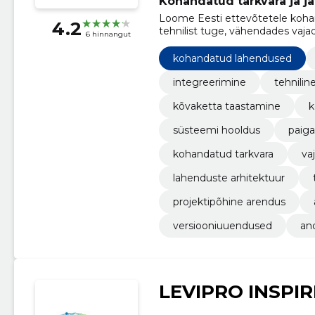
Kohandatud tarkvara ja jä
Loome Eesti ettevõtetele koha
4.2
tehnilist tuge, vähendades vaj
6 hinnangut
kohandatud lahendused
integreerimine
tehnilin
kõvaketta taastamine
k
süsteemi hooldus
paiga
kohandatud tarkvara
va
lahenduste arhitektuur
projektipõhine arendus
versiooniuuendused
an
LEVIPRO INSPI