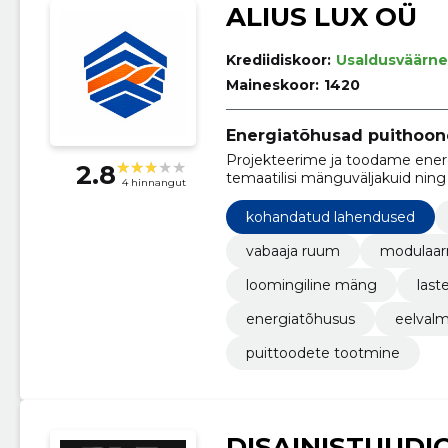
ALIUS LUX OÜ
Krediidiskoor:
Usaldusväärne
Maineskoor:
1420
Energiatõhusad puithoon
Projekteerime ja toodame ener
2.8
temaatilisi mänguväljakuid ning
4 hinnangut
Lahendused tagavad aastaringse
kasutuskogemuse.
kohandatud lahendused
vabaaja ruum
modulaarn
loomingiline mäng
last
energiatõhusus
eelvalm
puittoodete tootmine
DISAINISTUUDI