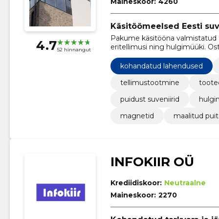
Maineskoor:
4260
Käsitöömeelsed Eesti suve
Pakume käsitööna valmistatud Ee
4.7
eritellimusi ning hulgimüüki. Os
52 hinnangut
Tallinna kauplusest.
kohandatud lahendused
tellimustootmine
toote
puidust suveniirid
hulg
magnetid
maalitud puit
INFOKIIR OÜ
Krediidiskoor:
Neutraalne
Maineskoor:
2270