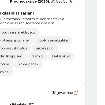
Prognooskäive (2026):
30 826 851 €
disainist sarjani
a- ja mehaanikatootmist, kohandatavaid
tootmise seiret. Toetame disainist
vsust, usaldusväärsust ja skaleeritavust.
tootmise efektiivsus
protsessi jälgimine
tootmisanalüütika
roonikavalmistus
jakokaapid
ndardkorpused
raamid
lisatarvikud
otmine
kokkupanek
tmine
Jõgevamaa
Töötajaid:
157