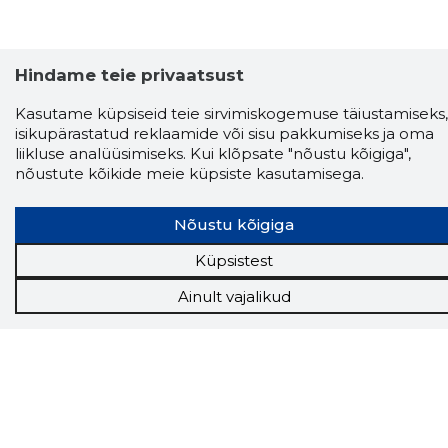
Hindame teie privaatsust
Kasutame küpsiseid teie sirvimiskogemuse täiustamiseks,
isikupärastatud reklaamide või sisu pakkumiseks ja oma
liikluse analüüsimiseks. Kui klõpsate "nõustu kõigiga",
nõustute kõikide meie küpsiste kasutamisega.
Nõustu kõigiga
Küpsistest
Ainult vajalikud
Storybook
Chrome laiendus
Storybooki laiendus ütleb Sulle, mis firma
veebilehel Sa parajasti viibid ja kui usaldusväärne
see firma täna on.
LAADI LAIENDUS ALLA