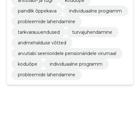
arvutiabi- ja tugi
koduõpe
paindlik õppekava
individuaalne programm
probleemide lahendamine
tarkvarauuendused
turvajuhendamine
andmehalduse võtted
arvutiabi seenioridele pensionäridele virumaal
koduõpe
individuaalne programm
probleemide lahendamine