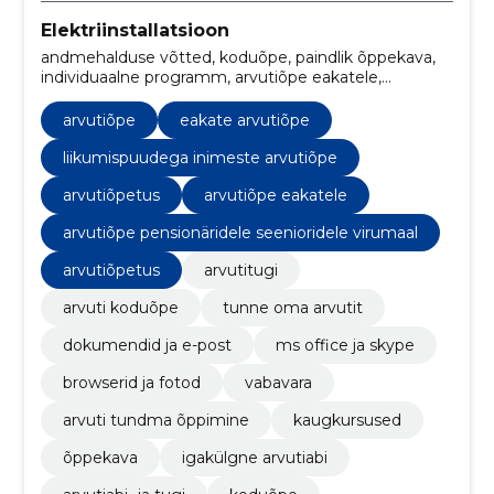
Elektriinstallatsioon
andmehalduse võtted, koduõpe, paindlik õppekava,
individuaalne programm, arvutiõpe eakatele,
probleemide lahendamine, tarkvarauuendused,
turvajuhendamine, individuaalne programm,
arvutiõpe
eakate arvutiõpe
arvutiõpetus
liikumispuudega inimeste arvutiõpe
arvutiõpetus
arvutiõpe eakatele
arvutiõpe pensionäridele seenioridele virumaal
arvutiõpetus
arvutitugi
arvuti koduõpe
tunne oma arvutit
dokumendid ja e-post
ms office ja skype
browserid ja fotod
vabavara
arvuti tundma õppimine
kaugkursused
õppekava
igakülgne arvutiabi