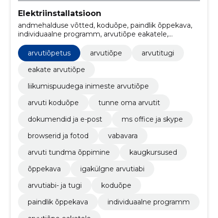
Elektriinstallatsioon
andmehalduse võtted, koduõpe, paindlik õppekava,
individuaalne programm, arvutiõpe eakatele,
probleemide lahendamine, tarkvarauuendused,
turvajuhendamine, individuaalne programm,
arvutiõpetus
arvutiõpe
arvutitugi
arvutiõpetus
eakate arvutiõpe
liikumispuudega inimeste arvutiõpe
arvuti koduõpe
tunne oma arvutit
dokumendid ja e-post
ms office ja skype
browserid ja fotod
vabavara
arvuti tundma õppimine
kaugkursused
õppekava
igakülgne arvutiabi
arvutiabi- ja tugi
koduõpe
paindlik õppekava
individuaalne programm