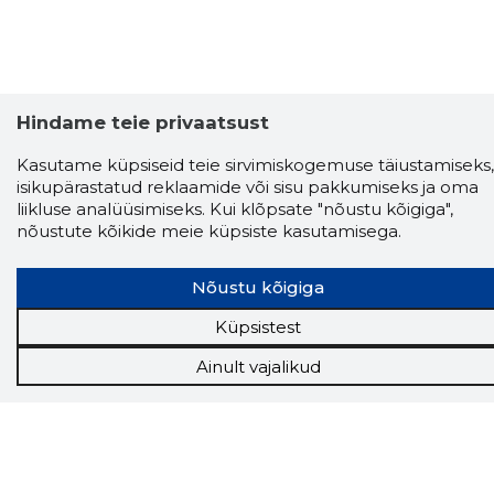
Hindame teie privaatsust
Kasutame küpsiseid teie sirvimiskogemuse täiustamiseks,
isikupärastatud reklaamide või sisu pakkumiseks ja oma
liikluse analüüsimiseks. Kui klõpsate "nõustu kõigiga",
nõustute kõikide meie küpsiste kasutamisega.
Nõustu kõigiga
Küpsistest
Ainult vajalikud
Storybook
Chrome laiendus
Storybooki laiendus ütleb Sulle, mis firma
veebilehel Sa parajasti viibid ja kui usaldusväärne