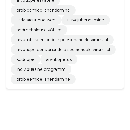
arvutiõpe eakatele
probleemide lahendamine
tarkvarauuendused
turvajuhendamine
andmehalduse võtted
arvutiabi seenioridele pensionäridele virumaal
arvutiõpe pensionäridele seenioridele virumaal
koduõpe
arvutiõpetus
individuaalne programm
probleemide lahendamine