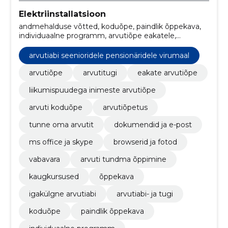
Elektriinstallatsioon
andmehalduse võtted, koduõpe, paindlik õppekava,
individuaalne programm, arvutiõpe eakatele,
probleemide lahendamine, tarkvarauuendused,
turvajuhendamine, individuaalne programm,
arvutiabi seenioridele pensionäridele virumaal
arvutiõpetus
arvutiõpe
arvutitugi
eakate arvutiõpe
liikumispuudega inimeste arvutiõpe
arvuti koduõpe
arvutiõpetus
tunne oma arvutit
dokumendid ja e-post
ms office ja skype
browserid ja fotod
vabavara
arvuti tundma õppimine
kaugkursused
õppekava
igakülgne arvutiabi
arvutiabi- ja tugi
koduõpe
paindlik õppekava