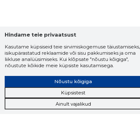
Hindame teie privaatsust
Kasutame küpsiseid teie sirvimiskogemuse täiustamiseks,
isikupärastatud reklaamide või sisu pakkumiseks ja oma
liikluse analüüsimiseks. Kui klõpsate "nõustu kõigiga",
nõustute kõikide meie küpsiste kasutamisega.
Nõustu kõigiga
Küpsistest
Ainult vajalikud
Storybook
Chrome laiendus
Storybooki laiendus ütleb Sulle, mis firma
veebilehel Sa parajasti viibid ja kui usaldusväärne