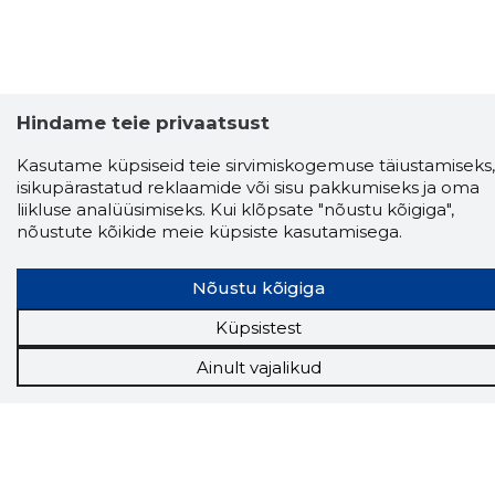
Hindame teie privaatsust
Kasutame küpsiseid teie sirvimiskogemuse täiustamiseks,
isikupärastatud reklaamide või sisu pakkumiseks ja oma
liikluse analüüsimiseks. Kui klõpsate "nõustu kõigiga",
nõustute kõikide meie küpsiste kasutamisega.
Nõustu kõigiga
Küpsistest
Ainult vajalikud
Storybook
Chrome laiendus
Storybooki laiendus ütleb Sulle, mis firma
veebilehel Sa parajasti viibid ja kui usaldusväärne