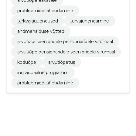
arvutiõpe eakatele
probleemide lahendamine
tarkvarauuendused
turvajuhendamine
andmehalduse võtted
arvutiabi seenioridele pensionäridele virumaal
arvutiõpe pensionäridele seenioridele virumaal
koduõpe
arvutiõpetus
individuaalne programm
probleemide lahendamine