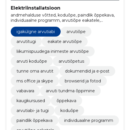
Elektriinstallatsioon
andmehalduse võtted, koduõpe, paindlik õppekava,
individuaalne programm, arvutiõpe eakatele,
probleemide lahendamine, tarkvarauuendused,
turvajuhendamine, individuaalne programm,
igakülgne arvutiabi
arvutiõpe
arvutiõpetus
arvutitugi
eakate arvutiõpe
liikumispuudega inimeste arvutiõpe
arvuti koduõpe
arvutiõpetus
tunne oma arvutit
dokumendid ja e-post
ms office ja skype
browserid ja fotod
vabavara
arvuti tundma õppimine
kaugkursused
õppekava
arvutiabi- ja tugi
koduõpe
paindlik õppekava
individuaalne programm