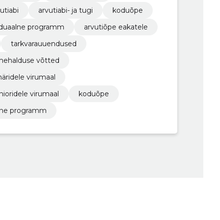
utiabi
arvutiabi- ja tugi
koduõpe
viduaalne programm
arvutiõpe eakatele
tarkvarauuendused
ehalduse võtted
näridele virumaal
nioridele virumaal
koduõpe
alne programm