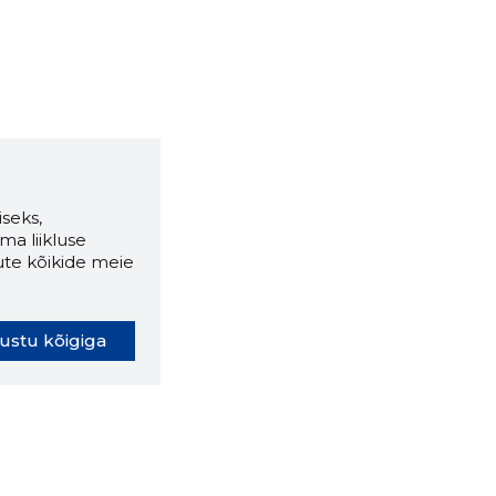
seks,
ma liikluse
ute kõikide meie
ustu kõigiga