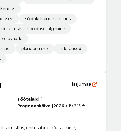
rakendus
endused
sõiduki kulude analüüs
kindlustuse ja hoolduse jälgimine
de ülevaade
dmine
planeerimine
liidestused
s
Ü
Harjumaa
Töötajaid:
1
Prognooskäive (2026):
19 245 €
älisviimistlus, ehitusalane nõustamine,