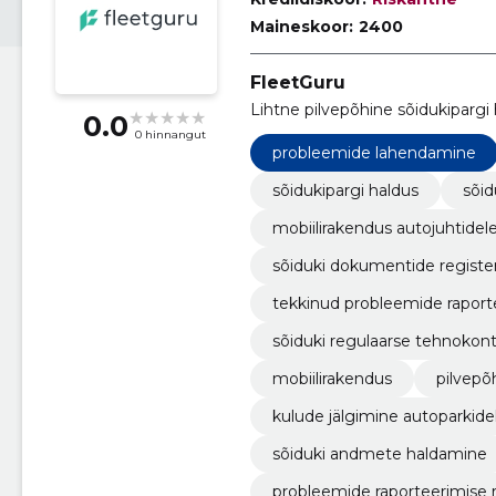
Maineskoor:
2400
FleetGuru
Lihtne pilvepõhine sõidukipargi 
0.0
0 hinnangut
probleemide lahendamine
sõidukipargi haldus
sõid
mobiilirakendus autojuhtidel
sõiduki dokumentide registe
tekkinud probleemide raporte
sõiduki regulaarse tehnokontr
mobiilirakendus
pilvepõ
kulude jälgimine autoparkide
sõiduki andmete haldamine
probleemide raporteerimise 