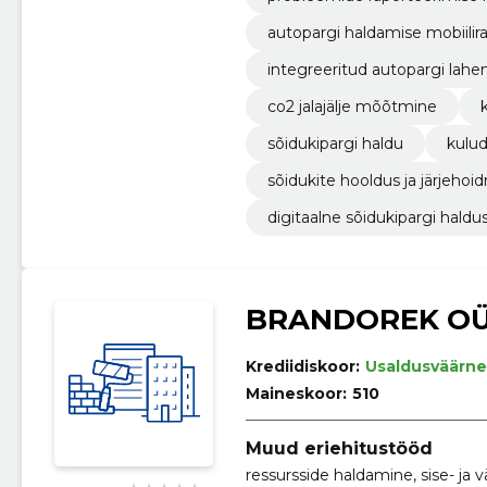
autopargi haldamise mobiili
integreeritud autopargi lah
co2 jalajälje mõõtmine
sõidukipargi haldu
kulu
sõidukite hooldus ja järjehoi
digitaalne sõidukipargi haldu
BRANDOREK O
Krediidiskoor:
Usaldusväärne
Maineskoor:
510
Muud eriehitustööd
ressursside haldamine, sise- ja v