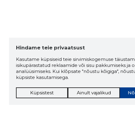
Hindame teie privaatsust
Kasutame küpsiseid teie sirvimiskogemuse täiustami
isikupärastatud reklaamide või sisu pakkumiseks ja o
analüüsimiseks. Kui klõpsate "nõustu kõigiga", nõust
küpsiste kasutamisega.
Küpsistest
Ainult vajalikud
Nõ