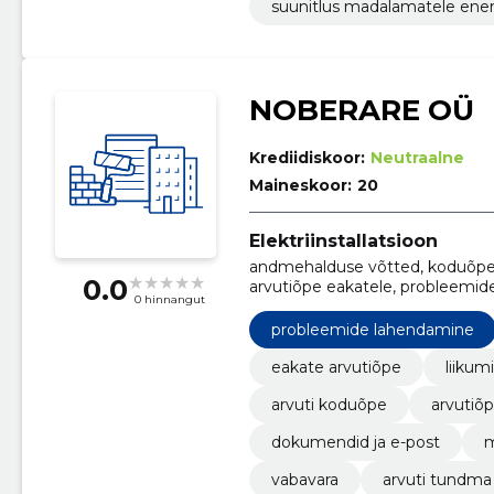
suunitlus madalamatele ener
NOBERARE OÜ
Krediidiskoor:
Neutraalne
Maineskoor:
20
Elektriinstallatsioon
andmehalduse võtted, koduõpe,
0.0
arvutiõpe eakatele, probleemid
0 hinnangut
turvajuhendamine, individuaaln
probleemide lahendamine
eakate arvutiõpe
liikum
arvuti koduõpe
arvutiõ
dokumendid ja e-post
m
vabavara
arvuti tundma