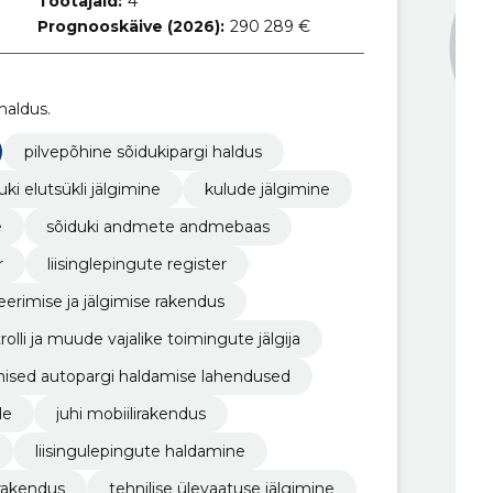
Töötajaid:
4
Prognooskäive (2026):
290 289 €
haldus.
pilvepõhine sõidukipargi haldus
uki elutsükli jälgimine
kulude jälgimine
e
sõiduki andmete andmebaas
r
liisinglepingute register
erimise ja jälgimise rakendus
olli ja muude vajalike toimingute jälgija
hised autopargi haldamise lahendused
le
juhi mobiilirakendus
liisingulepingute haldamine
rakendus
tehnilise ülevaatuse jälgimine