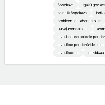
õppekava
igakülgne arv
paindlik õppekava
indi
probleemide lahendamine
turvajuhendamine
andm
arvutiabi seenioridele pensio
arvutiõpe pensionäridele see
arvutiõpetus
individua