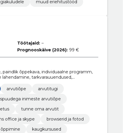
giakuludele
muud eriehitustööd
Töötajaid:
–
Prognooskäive (2026):
99 €
 paindlik õppekava, individuaalne programm,
e lahendamine, tarkvarauuendused,
e programm, arvutiõpetus
arvutiõpe
arvutitugi
ispuudega inimeste arvutiõpe
petus
tunne oma arvutit
s office ja skype
browserid ja fotod
 õppimine
kaugkursused