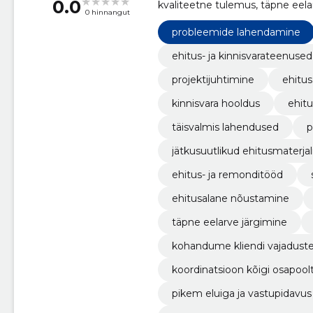
0.0
kvaliteetne tulemus, täpne eela
0 hinnangut
kohandume kliendi vajadustega, 
madalamatele energiakuludele, 
probleemide lahendamine
ehitus- ja kinnisvarateenused
projektijuhtimine
ehitus
kinnisvara hooldus
ehit
täisvalmis lahendused
p
jätkusuutlikud ehitusmaterjal
ehitus- ja remonditööd
ehitusalane nõustamine
täpne eelarve järgimine
kohandume kliendi vajadust
koordinatsioon kõigi osapool
pikem eluiga ja vastupidavus