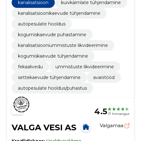
kanalisatsioon
kuivkäimlate tühjendamine
kanalisatsioonikaevude tühjendamine
autopesulate hooldus
kogumiskaevude puhastamine
kanalisatsiooniummistuste likvideerimine
kogumiskaevude tühjendamine
fekaalivedu
ummistuste likvideerimine
settekaevude tühjendamine
avariitööd
autopesulate hooldus/puhastus
4.5
17 hinnangut
VALGA VESI AS
Valgamaa
Krediidiskoor:
Usaldusväärne