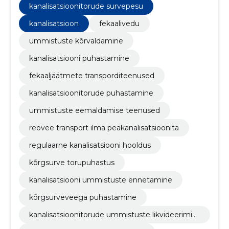
kanalisatsioonitorude survepesu
kanalisatsioon
fekaalivedu
ummistuste kõrvaldamine
kanalisatsiooni puhastamine
fekaaljäätmete transporditeenused
kanalisatsioonitorude puhastamine
ummistuste eemaldamise teenused
reovee transport ilma peakanalisatsioonita
regulaarne kanalisatsiooni hooldus
kõrgsurve torupuhastus
kanalisatsiooni ummistuste ennetamine
kõrgsurveveega puhastamine
kanalisatsioonitorude ummistuste likvideerimin
e