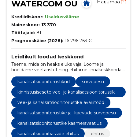
WATERCOM OÜ
Harjumaa
Krediidiskoor:
Usaldusväärne
Maineskoor:
13 370
Töötajaid:
81
Prognooskäive (2026):
16 796 763 €
Leidlikult loodud keskkond
Teeme, mida on heaks eluks vaja. Loome ja
hooldame veetaristut ning ehitame linnakeskkonda,
mis on kaasaegne, keskkonnasäästlik ja tulevikku
vaatav.
kanalisatsioonitorustikud
survepesu
kinnistusisesete vee- ja kanalisatsioonitorustike
ehitus ja remont
vee- ja kanalisatsioonitorustike avariitööd
kanalisatsioonitorustike ja -kaevude survepesu
kanalisatsioonitorustike kaameravaatlus
kanalisatsioonitrasside ehitus
ehitus