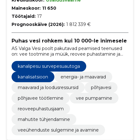
Maineskoor:
11 650
Töötajaid:
17
Prognooskäive (2026):
1 812 339 €
Puhas vesi rohkem kui 10 000-le inimesele
AS Valga Vesi poolt pakutavad peamised teenused
on: vee tootmine ja müük, reovee puhastamine ja
tänavavalgustuse hooldus
kanalipesu survepesuautoga
kanalisatsioon
energia- ja maavarad
maavarad ja loodusressursid
põhjavesi
põhjavee töötlemine
vee pumpamine
reoveepuhastusjaam
mahutite tühjendamine
veeühenduste sulgemine ja avamine