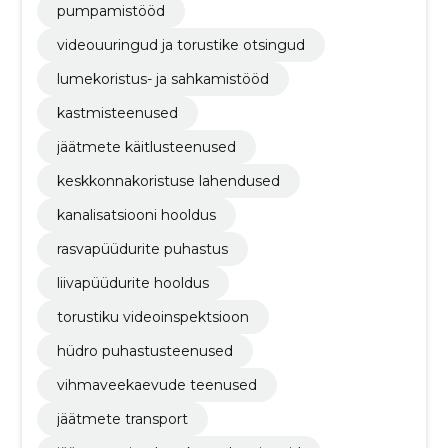
pumpamistööd
videouuringud ja torustike otsingud
lumekoristus- ja sahkamistööd
kastmisteenused
jäätmete käitlusteenused
keskkonnakoristuse lahendused
kanalisatsiooni hooldus
rasvapüüdurite puhastus
liivapüüdurite hooldus
torustiku videoinspektsioon
hüdro puhastusteenused
vihmaveekaevude teenused
jäätmete transport