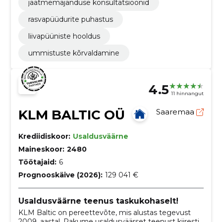
jäätmemajanduse konsultatsioonid
rasvapüüdurite puhastus
liivapüüniste hooldus
ummistuste kõrvaldamine
4.5
11 hinnangut
KLM BALTIC OÜ
Saaremaa
Krediidiskoor:
Usaldusväärne
Maineskoor:
2480
Töötajaid:
6
Prognooskäive (2026):
129 041 €
Usaldusväärne teenus taskukohaselt!
KLM Baltic on pereettevõte, mis alustas tegevust
2009. aastal. Pakume usaldusväärset teenust kiiresti