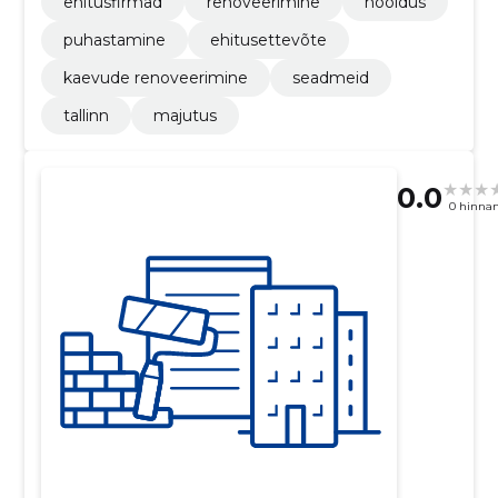
ehitusfirmad
renoveerimine
hooldus
puhastamine
ehitusettevõte
kaevude renoveerimine
seadmeid
tallinn
majutus
0.0
0 hinna