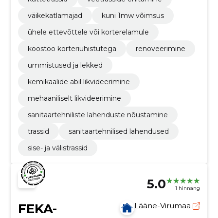
väikekatlamajad
kuni 1mw võimsus
ühele ettevõttele või korterelamule
koostöö korteriühistutega
renoveerimine
ummistused ja lekked
kemikaalide abil likvideerimine
mehaaniliselt likvideerimine
sanitaartehniliste lahenduste nõustamine
trassid
sanitaartehnilised lahendused
sise- ja välistrassid
5.0
1 hinnang
FEKA-
Lääne-Virumaa