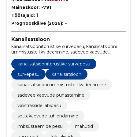
Maineskoor:
-791
Töötajaid:
1
Prognooskäive (2026):
–
Kanalisatsioon
kanalisatsioonitorustike survepesu, kanalisatsiooni
ummistuste likvideerimine, sadevee kaevude
puhastamine, välistrasside läbipesu, settekaevude
tühjendamine, imbsüsteemide pesu, Mahutid,
kanalisatsioonitorustike survepesu
Trassitööd, survepesu, Fekaalivedu
survepesu
kanalisatsioon
kanalisatsiooni ummistuste likvideerimine
sadevee kaevude puhastamine
välistrasside läbipesu
settekaevude tühjendamine
imbsüsteemide pesu
mahutid
trassitööd
fekaalivedu