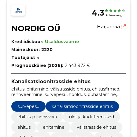
4.3
6 hinnangut
NORDIG OÜ
Harjumaa
Krediidiskoor:
Usaldusväärne
Maineskoor:
2220
Töötajaid:
6
Prognooskäive (2026):
2 443 972 €
Kanalisatsioonitrasside ehitus
ehitus, ehitamine, välistrasside ehitus, ehitusfirmad,
renoveerimine, survepesu, hooldus, puhastamine,
ehitusettevõte, kaevude renoveerimine
survepesu
kanalisatsioonitrasside ehitus
ehitus ja kinnisvara
üld- ja koduteenused
ehitus
ehitamine
välistrasside ehitus