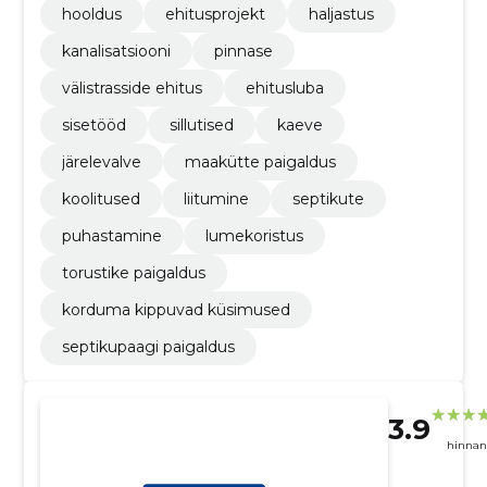
hooldus
ehitusprojekt
haljastus
kanalisatsiooni
pinnase
välistrasside ehitus
ehitusluba
sisetööd
sillutised
kaeve
järelevalve
maakütte paigaldus
koolitused
liitumine
septikute
puhastamine
lumekoristus
torustike paigaldus
korduma kippuvad küsimused
septikupaagi paigaldus
3.9
hinnan