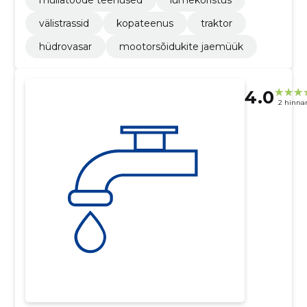
välistrassid
kopateenus
traktor
hüdrovasar
mootorsõidukite jaemüük
4.0
2 hinna