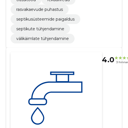
rasvakaevude puhastus
septikusüsteemide paigaldus
septikute tühjendamine
välikäimlate tühjendamine
4.0
3 hinna