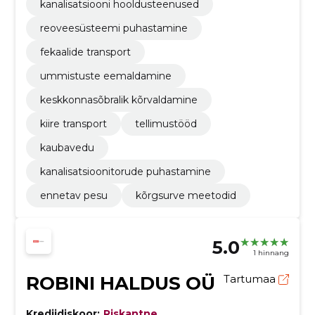
kanalisatsiooni hooldusteenused
reoveesüsteemi puhastamine
fekaalide transport
ummistuste eemaldamine
keskkonnasõbralik kõrvaldamine
kiire transport
tellimustööd
kaubavedu
kanalisatsioonitorude puhastamine
ennetav pesu
kõrgsurve meetodid
5.0
1 hinnang
ROBINI HALDUS OÜ
Tartumaa
Krediidiskoor:
Riskantne