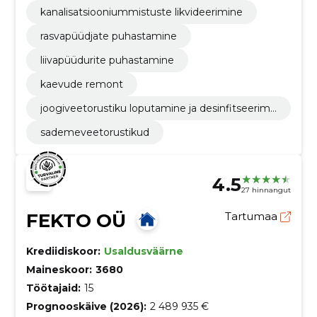
kanalisatsiooniummistuste likvideerimine
rasvapüüdjate puhastamine
liivapüüdurite puhastamine
kaevude remont
joogiveetorustiku loputamine ja desinfitseerimi
ne
sademeveetorustikud
4.5
27 hinnangut
FEKTO OÜ
Tartumaa
Krediidiskoor:
Usaldusväärne
Maineskoor:
3680
Töötajaid:
15
Prognooskäive (2026):
2 489 935 €