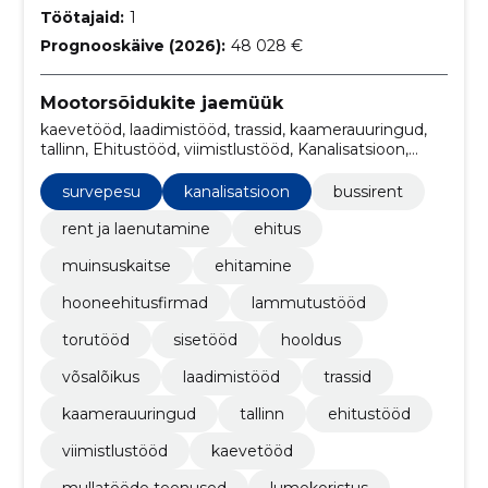
Töötajaid:
1
Prognooskäive (2026):
48 028 €
Mootorsõidukite jaemüük
kaevetööd, laadimistööd, trassid, kaamerauuringud,
tallinn, Ehitustööd, viimistlustööd, Kanalisatsioon,
traktor, kopateenus
survepesu
kanalisatsioon
bussirent
rent ja laenutamine
ehitus
muinsuskaitse
ehitamine
hooneehitusfirmad
lammutustööd
torutööd
sisetööd
hooldus
võsalõikus
laadimistööd
trassid
kaamerauuringud
tallinn
ehitustööd
viimistlustööd
kaevetööd
mullatööde teenused
lumekoristus