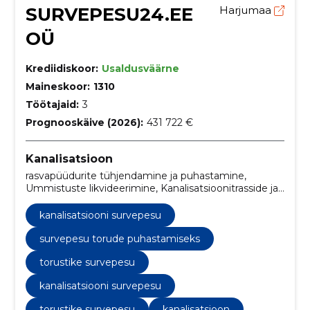
SURVEPESU24.EE
Harjumaa
OÜ
Krediidiskoor:
Usaldusväärne
Maineskoor:
1310
Töötajaid:
3
Prognooskäive (2026):
431 722 €
Kanalisatsioon
rasvapüüdurite tühjendamine ja puhastamine,
Ummistuste likvideerimine, Kanalisatsioonitrasside ja
torustike survepesu, puhastamine survepesuga,
ummistuste eemaldamise teenused, rasvaärastuse
kanalisatsiooni survepesu
puhastusteenused, kanalisatsiooni survepesu,
torustiku survepuhastus,
survepesu torude puhastamiseks
kõrgsurvepuhastusteenused, hädaolukorra
torustike survepesu
veetarnimine
kanalisatsiooni survepesu
torustike survepesu
kanalisatsioon