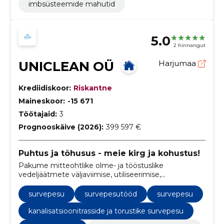
imbsüsteemide mahutid
5.0
2 hinnangut
UNICLEAN OÜ
Harjumaa
Krediidiskoor:
Riskantne
Maineskoor:
-15 671
Töötajaid:
3
Prognooskäive (2026):
399 597 €
Puhtus ja tõhusus - meie kirg ja kohustus!
Pakume mitteohtlike olme- ja tööstuslike
vedeljäätmete väljaviimise, utiliseerimise,
ummistuste likvideerimise ning
kanalisatsioonitrasside ja torustike survepesu
survepesu
survepesutööd
survepesu
spetsialiseeritud teenust.
kanalisatsioonitrasside ja torustike survepesu