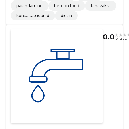
parandamine
betoonitööd
tänavakivi
konsultatsioonid
disain
0.0
0 hinna