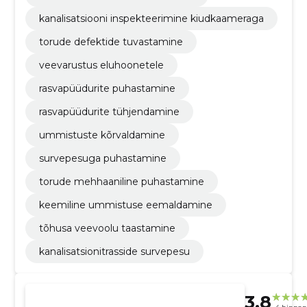
kanalisatsiooni inspekteerimine kiudkaameraga
torude defektide tuvastamine
veevarustus eluhoonetele
rasvapüüdurite puhastamine
rasvapüüdurite tühjendamine
ummistuste kõrvaldamine
survepesuga puhastamine
torude mehhaaniline puhastamine
keemiline ummistuse eemaldamine
tõhusa veevoolu taastamine
kanalisatsionitrasside survepesu
3.8