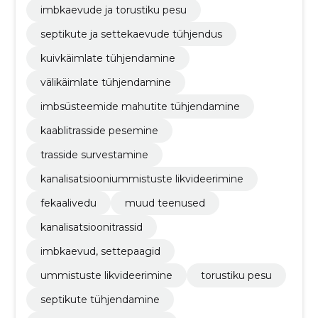
imbkaevude ja torustiku pesu
septikute ja settekaevude tühjendus
kuivkäimlate tühjendamine
välikäimlate tühjendamine
imbsüsteemide mahutite tühjendamine
kaablitrasside pesemine
trasside survestamine
kanalisatsiooniummistuste likvideerimine
fekaalivedu
muud teenused
kanalisatsioonitrassid
imbkaevud, settepaagid
ummistuste likvideerimine
torustiku pesu
septikute tühjendamine