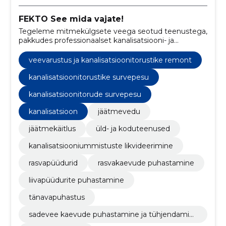
FEKTO See mida vajate!
Tegeleme mitmekülgsete veega seotud teenustega,
pakkudes professionaalset kanalisatsiooni- ja
torustikuteenust, sealhulgas survepesu, fekaalivedu,
sadeveekaevude puhastamist, videouuringuid ja
veevarustus ja kanalisatsioonitorustike remont
lumekoristust.
kanalisatsioonitorustike survepesu
kanalisatsioonitorude survepesu
kanalisatsioon
jäätmevedu
jäätmekäitlus
üld- ja koduteenused
kanalisatsiooniummistuste likvideerimine
rasvapüüdurid
rasvakaevude puhastamine
liivapüüdurite puhastamine
tänavapuhastus
sadevee kaevude puhastamine ja tühjendamin
e