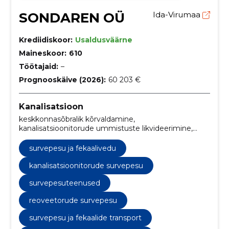
SONDAREN OÜ
Ida-Virumaa
Krediidiskoor:
Usaldusväärne
Maineskoor:
610
Töötajaid:
–
Prognooskäive (2026):
60 203 €
Kanalisatsioon
keskkonnasõbralik kõrvaldamine,
kanalisatsioonitorude ummistuste likvideerimine,
kanalisatsiooni hooldusteenused, reoveesüsteemi
puhastamine, fekaalide transport, survepesu ja
survepesu ja fekaalivedu
fekaalide transport, kanalisatsioonitorude survepesu,
ummistuste eemaldamine, ennetav pesu,
kanalisatsioonitorude survepesu
kanalisatsioonitorude puhastamine
survepesuteenused
reoveetorude survepesu
survepesu ja fekaalide transport