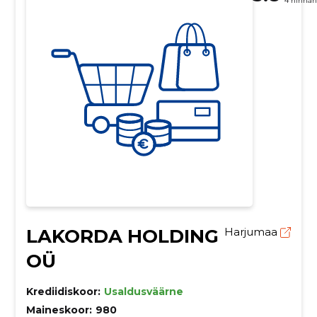
4 hinna
LAKORDA HOLDING
Harjumaa
OÜ
Krediidiskoor:
Usaldusväärne
Maineskoor:
980