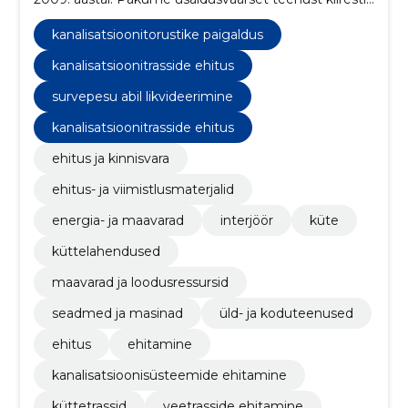
ja mõistliku hinnaga. Meie peamiseks tegevusalaks
on kütte-, vee- ja kanalisatsiooni sise- ja välistrasside
kanalisatsioonitorustike paigaldus
ehitamine ning erinevate kanalisatsiooni- ja
reoveelahenduste rajamine.
kanalisatsioonitrasside ehitus
survepesu abil likvideerimine
kanalisatsioonitrasside ehitus
ehitus ja kinnisvara
ehitus- ja viimistlusmaterjalid
energia- ja maavarad
interjöör
küte
küttelahendused
maavarad ja loodusressursid
seadmed ja masinad
üld- ja koduteenused
ehitus
ehitamine
kanalisatsioonisüsteemide ehitamine
küttetrassid
veetrasside ehitamine