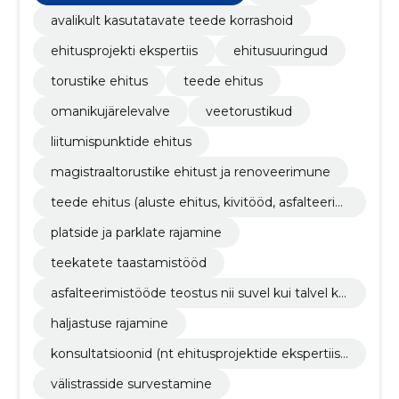
avalikult kasutatavate teede korrashoid
ehitusprojekti ekspertiis
ehitusuuringud
torustike ehitus
teede ehitus
omanikujärelevalve
veetorustikud
liitumispunktide ehitus
magistraaltorustike ehitust ja renoveerimune
teede ehitus (aluste ehitus, kivitööd, asfalteerim
ine) ja renoveerimine
platside ja parklate rajamine
teekatete taastamistööd
asfalteerimistööde teostus nii suvel kui talvel ko
os ettevalmistusega
haljastuse rajamine
konsultatsioonid (nt ehitusprojektide ekspertiisi
d, insener-tehnilised lahendused jne)
välistrasside survestamine