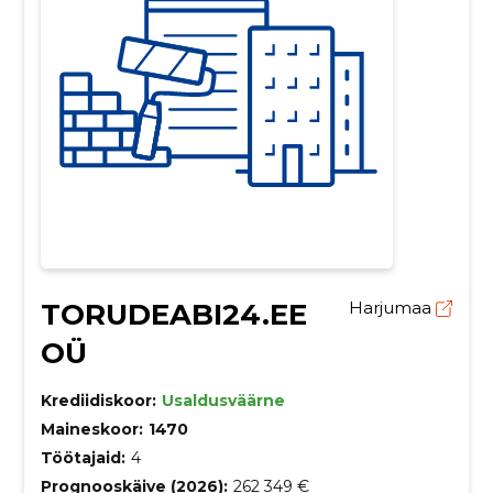
TORUDEABI24.EE
Harjumaa
OÜ
Krediidiskoor:
Usaldusväärne
Maineskoor:
1470
Töötajaid:
4
Prognooskäive (2026):
262 349 €