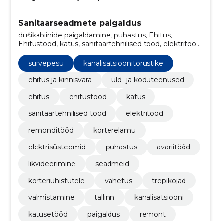
Sanitaarseadmete paigaldus
dušikabiinide paigaldamine, puhastus, Ehitus,
Ehitustööd, katus, sanitaartehnilised tööd, elektritööd,
survepesu, remonditööd, korterelamu
survepesu
kanalisatsioonitorustike
ehitus ja kinnisvara
üld- ja koduteenused
ehitus
ehitustööd
katus
sanitaartehnilised tööd
elektritööd
remonditööd
korterelamu
elektrisüsteemid
puhastus
avariitööd
likvideerimine
seadmeid
korteriühistutele
vahetus
trepikojad
valmistamine
tallinn
kanalisatsiooni
katusetööd
paigaldus
remont