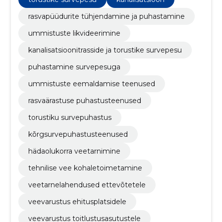
rasvapüüdurite tühjendamine ja puhastamine
ummistuste likvideerimine
kanalisatsioonitrasside ja torustike survepesu
puhastamine survepesuga
ummistuste eemaldamise teenused
rasvaärastuse puhastusteenused
torustiku survepuhastus
kõrgsurvepuhastusteenused
hädaolukorra veetarnimine
tehnilise vee kohaletoimetamine
veetarnelahendused ettevõtetele
veevarustus ehitusplatsidele
veevarustus toitlustusasutustele