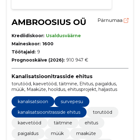
AMBROOSIUS OÜ
Pärnumaa
Krediidiskoor:
Usaldusväärne
Maineskoor:
1600
Töötajaid:
9
Prognooskäive (2026):
910 947 €
Kanalisatsioonitrasside ehitus
torutööd, kaevetööd, täitmine, Ehitus, paigaldus,
müük, Maaküte, hooldus, ehitusprojekt, haljastus
kanalisatsioon
survepesu
kanalisatsioonitrasside ehitus
torutööd
kaevetööd
täitmine
ehitus
paigaldus
müük
maaküte