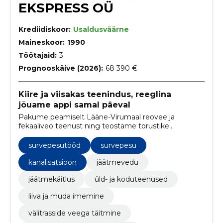
EKSPRESS OÜ
Krediidiskoor:
Usaldusväärne
Maineskoor:
1990
Töötajaid:
3
Prognooskäive (2026):
68 390 €
Kiire ja viisakas teenindus, reeglina
jõuame appi samal päeval
Pakume peamiselt Lääne-Virumaal reovee ja
fekaaliveo teenust ning teostame torustike
(välistrasside) survepesu. Tänaseks oleme
tööpiirkonda laiendanud ka naabermaakondadesse.
survepesutööd
survepesu
kanalisatsioon
jäätmevedu
jäätmekäitlus
üld- ja koduteenused
liiva ja muda imemine
välitrasside veega täitmine