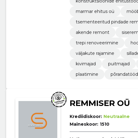
konstruktsioonide ehitustöö
marmar ehitus oü
mööb
tsementeeritud pindade re
akende remont
sisere
trepi renoveerimine
hoo
väljakute rajamine
silla
kivimajad
puitmajad
plaatimine
põrandatööd
REMMISER OÜ
Krediidiskoor:
Neutraalne
Maineskoor:
1510