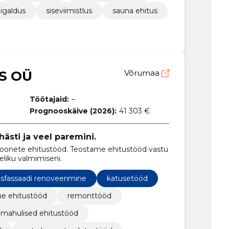
aigaldus
siseviimistlus
sauna ehitus
S OÜ
Võrumaa
Töötajaid:
–
Prognooskäive (2026):
41 303 €
ästi ja veel paremini.
hoonete ehitustööd. Teostame ehitustööd vastu
eliku valmimiseni.
isfassaadi renoveerimine
katusetööd
e ehitustööd
remonttööd
mahulised ehitustööd