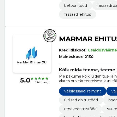
betoonitööd
fassaadi p
fassaadi ehitus
MARMAR EHITU
Krediidiskoor:
Usaldusväärne
Maineskoor:
2130
Kõik mida teeme, teeme h
Me pakume kõiki üldehitus- ja 
5.0
alates projekteerimisest kuni täi
1 hinnang
välisfassaadi remont
väl
üldised ehitustööd
hoon
renoveerimistööd
suure