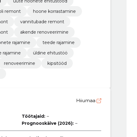
d
uute hoonete ehitustööd
li remont
hoone korrastamine
mont
vannitubade remont
mont
akende renoveerimine
nete rajamine
teede rajamine
de rajamine
üldine ehitustöö
renoveerimine
kipsitööd
Hiiumaa
Töötajaid:
–
Prognooskäive (2026):
–