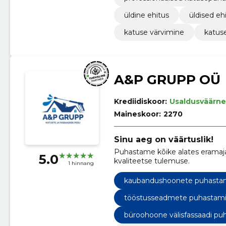
üldine ehitus
üldised eh
katuse värvimine
katus
A&P GRUPP OÜ
Krediidiskoor:
Usaldusväärne
Maineskoor:
2270
Sinu aeg on väärtuslik!
Puhastame kõike alates eramaja
5.0
kvaliteetse tulemuse.
1 hinnang
kaubandushoonete puhasta
tööstusseadmete puhastam
büroohoone välisfassaadi pu