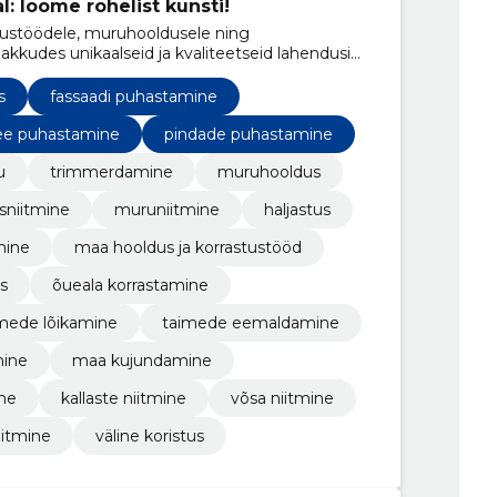
l: loome rohelist kunsti!
tustöödele, muruhooldusele ning
akkudes unikaalseid ja kvaliteetseid lahendusi
litamiseks.
s
fassaadi puhastamine
ee puhastamine
pindade puhastamine
u
trimmerdamine
muruhooldus
sniitmine
muruniitmine
haljastus
mine
maa hooldus ja korrastustööd
s
õueala korrastamine
mede lõikamine
taimede eemaldamine
mine
maa kujundamine
ine
kallaste niitmine
võsa niitmine
iitmine
väline koristus