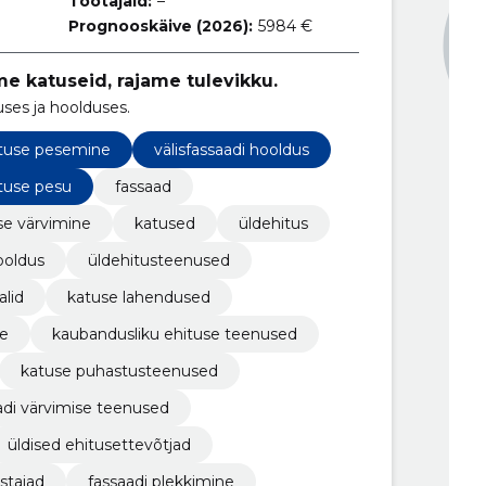
Töötajaid:
–
Prognooskäive (2026):
5984 €
e katuseid, rajame tulevikku.
uses ja hoolduses.
tuse pesemine
välisfassaadi hooldus
tuse pesu
fassaad
se värvimine
katused
üldehitus
ooldus
üldehitusteenused
alid
katuse lahendused
ne
kaubandusliku ehituse teenused
katuse puhastusteenused
adi värvimise teenused
üldised ehitusettevõtjad
stajad
fassaadi plekkimine