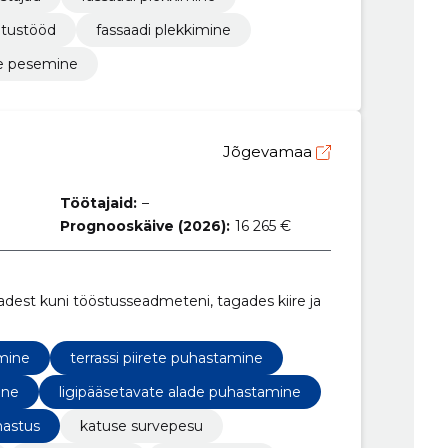
itustööd
fassaadi plekkimine
e pesemine
Jõgevamaa
Töötajaid:
–
Prognooskäive (2026):
16 265 €
dest kuni tööstusseadmeteni, tagades kiire ja
mine
terrassi piirete puhastamine
ine
ligipääsetavate alade puhastamine
hastus
katuse survepesu