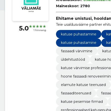
Maineskoor:
2780
Ehitame unistusi, hooldam
Teie usaldusväärne partner ehit
5.0
1 hinnang
katuse puhastamine
ka
katuse puhastamine
ka
fassaadi värvimine
katu
üldehitustööd
katuse h
katuse värvimise professiona
hoone fassaadi renoveerimi
elamute katuse teenused
fassaaditeenused
fassa
katuse pesemise firmad
professionaalsed katusepuha