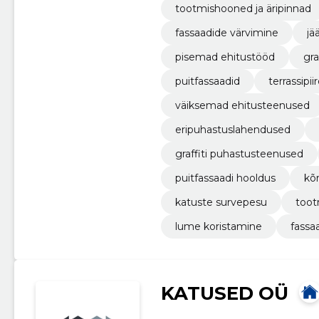
tootmishooned ja äripinnad
fassaadide värvimine
jä
pisemad ehitustööd
gra
puitfassaadid
terrassipii
väiksemad ehitusteenused
eripuhastuslahendused
graffiti puhastusteenused
puitfassaadi hooldus
kõ
katuste survepesu
toot
lume koristamine
fassa
KATUSED OÜ