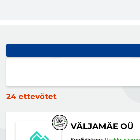
24 ettevõtet
VÄLJAMÄE OÜ
Krediidiskoor:
Usaldusväärne