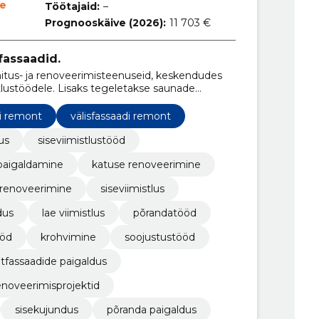
ne
Töötajaid:
–
Prognooskäive (2026):
11 703 €
fassaadid.
hitus- ja renoveerimisteenuseid, keskendudes
stlustöödele. Lisaks tegeletakse saunade
aste lahendustega.
di remont
välisfassaadi remont
us
siseviimistlustööd
paigaldamine
katuse renoveerimine
 renoveerimine
siseviimistlus
dus
lae viimistlus
põrandatööd
ööd
krohvimine
soojustustööd
itfassaadide paigaldus
enoveerimisprojektid
sisekujundus
põranda paigaldus