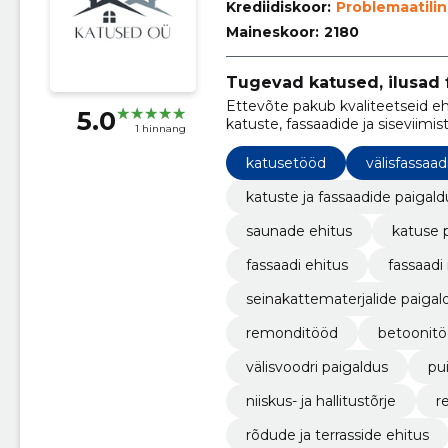
Krediidiskoor:
Problemaatili
Maineskoor:
2180
Tugevad katused, ilusad 
Ettevõte pakub kvaliteetseid e
5.0
katuste, fassaadide ja siseviimi
1 hinnang
ehitamise ning muude ehitusal
katusetööd
välisfassaa
katuste ja fassaadide paigald
saunade ehitus
katuse 
fassaadi ehitus
fassaadi
seinakattematerjalide paigal
remonditööd
betoonit
välisvoodri paigaldus
pu
niiskus- ja hallitustõrje
r
rõdude ja terrasside ehitus