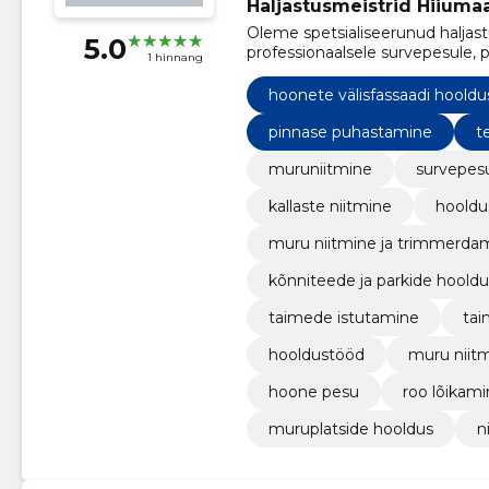
Haljastusmeistrid Hiiumaa
Oleme spetsialiseerunud haljas
5.0
professionaalsele survepesule, p
1 hinnang
roheliste alade ilu ja puhtuse säi
hoonete välisfassaadi hooldu
pinnase puhastamine
t
muruniitmine
survepes
kallaste niitmine
hooldu
muru niitmine ja trimmerda
kõnniteede ja parkide hooldu
taimede istutamine
tai
hooldustööd
muru niit
hoone pesu
roo lõikam
muruplatside hooldus
n