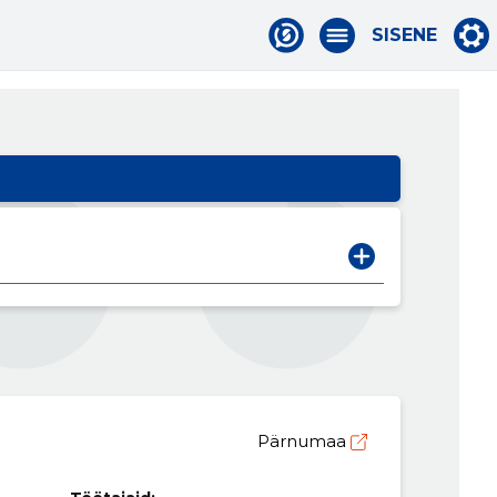
SISENE
Pärnumaa