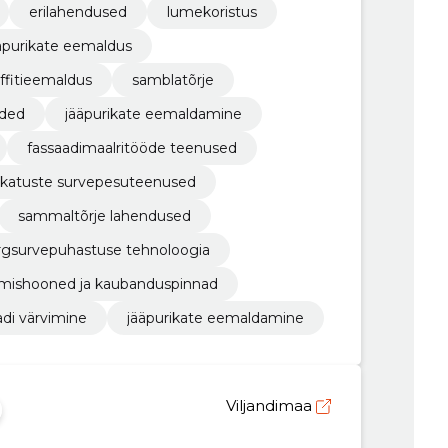
erilahendused
lumekoristus
äpurikate eemaldus
ffitieemaldus
samblatõrje
rded
jääpurikate eemaldamine
fassaadimaalritööde teenused
katuste survepesuteenused
sammaltõrje lahendused
rgsurvepuhastuse tehnoloogia
mishooned ja kaubanduspinnad
adi värvimine
jääpurikate eemaldamine
Viljandimaa