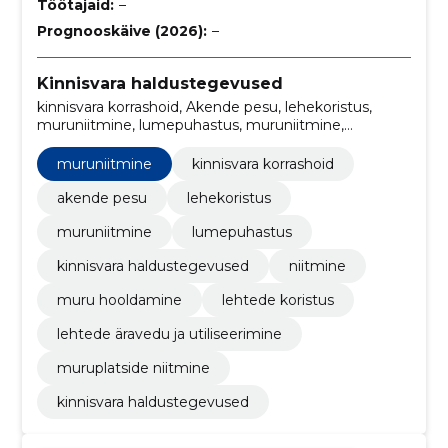
Töötajaid:
–
Prognooskäive (2026):
–
Kinnisvara haldustegevused
kinnisvara korrashoid, Akende pesu, lehekoristus,
muruniitmine, lumepuhastus, muruniitmine,
kinnisvara haldustegevused, niitmine, muru
hooldamine, lehtede koristus
muruniitmine
kinnisvara korrashoid
akende pesu
lehekoristus
muruniitmine
lumepuhastus
kinnisvara haldustegevused
niitmine
muru hooldamine
lehtede koristus
lehtede äravedu ja utiliseerimine
muruplatside niitmine
kinnisvara haldustegevused