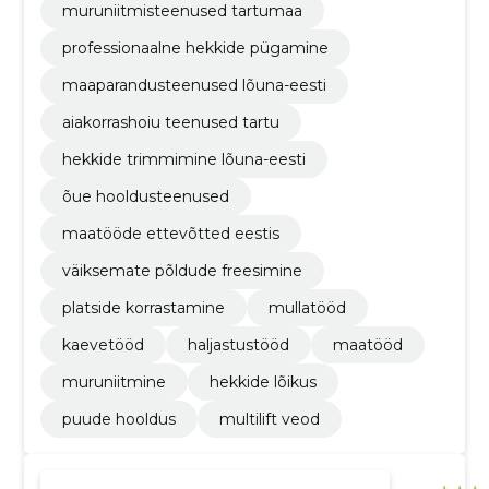
muruniitmisteenused tartumaa
professionaalne hekkide pügamine
maaparandusteenused lõuna-eesti
aiakorrashoiu teenused tartu
hekkide trimmimine lõuna-eesti
õue hooldusteenused
maatööde ettevõtted eestis
väiksemate põldude freesimine
platside korrastamine
mullatööd
kaevetööd
haljastustööd
maatööd
muruniitmine
hekkide lõikus
puude hooldus
multilift veod