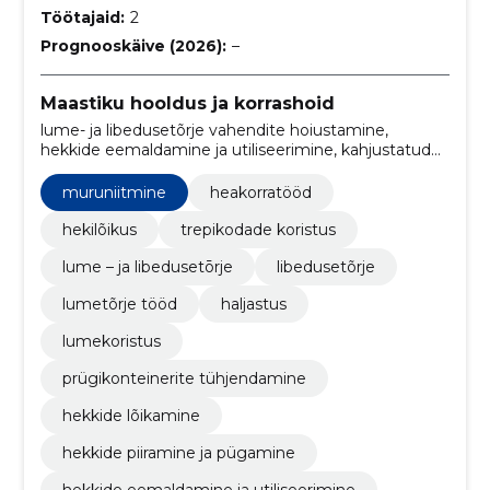
Töötajaid:
2
Prognooskäive (2026):
–
Maastiku hooldus ja korrashoid
lume- ja libedusetõrje vahendite hoiustamine,
hekkide eemaldamine ja utiliseerimine, kahjustatud
hekkide taastamine, lume ja jää eemaldamine,
libedusevastaste ainete paigaldamine,
muruniitmine
heakorratööd
lumekuhjamine ja äravedu, Jäätmemajandus,
koristusgraafiku koostamine, koristusvahendite
hekilõikus
trepikodade koristus
haldus, hekkide piiramine ja pügamine
lume – ja libedusetōrje
libedusetõrje
lumetõrje tööd
haljastus
lumekoristus
prügikonteinerite tühjendamine
hekkide lõikamine
hekkide piiramine ja pügamine