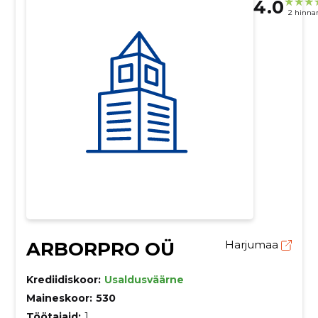
4.0
2 hinna
ARBORPRO OÜ
Harjumaa
Krediidiskoor:
Usaldusväärne
Maineskoor:
530
Töötajaid:
1