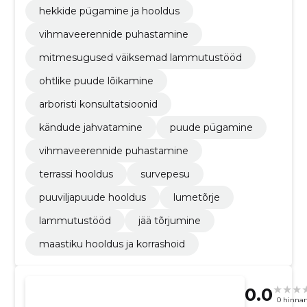
hekkide pügamine ja hooldus
vihmaveerennide puhastamine
mitmesugused väiksemad lammutustööd
ohtlike puude lõikamine
arboristi konsultatsioonid
kändude jahvatamine
puude pügamine
vihmaveerennide puhastamine
terrassi hooldus
survepesu
puuviljapuude hooldus
lumetõrje
lammutustööd
jää tõrjumine
maastiku hooldus ja korrashoid
0.0
0 hinna