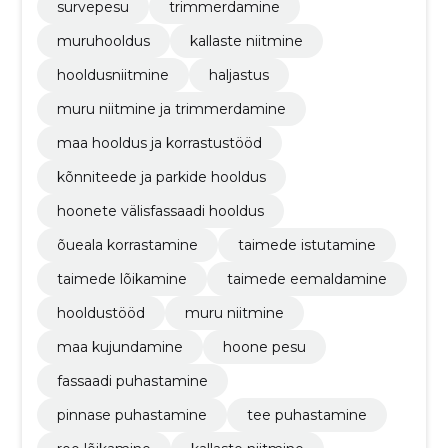
survepesu
trimmerdamine
muruhooldus
kallaste niitmine
hooldusniitmine
haljastus
muru niitmine ja trimmerdamine
maa hooldus ja korrastustööd
kõnniteede ja parkide hooldus
hoonete välisfassaadi hooldus
õueala korrastamine
taimede istutamine
taimede lõikamine
taimede eemaldamine
hooldustööd
muru niitmine
maa kujundamine
hoone pesu
fassaadi puhastamine
pinnase puhastamine
tee puhastamine