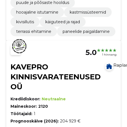
puude ja põõsaste hooldus
hooajaline istutamine
kastmissüsteemid
kivisillutis
käiguteed ja rajad
terrassi ehitamine
paneelide paigaldamine
5.0
1 hinnang
KAVEPRO
Rapl
KINNISVARATEENUSED
OÜ
Krediidiskoor:
Neutraalne
Maineskoor:
2120
Töötajaid:
1
Prognooskäive (2026):
204 929 €