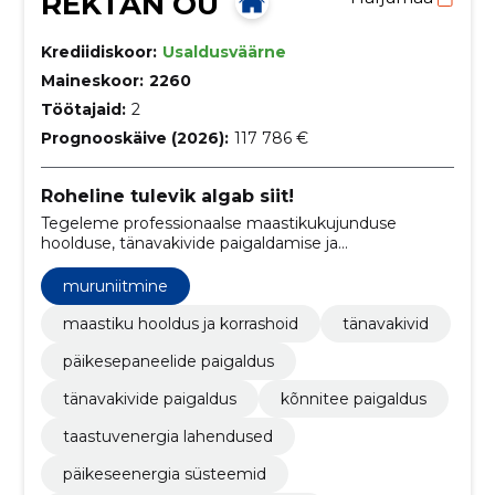
REKTAN OÜ
Krediidiskoor:
Usaldusväärne
Maineskoor:
2260
Töötajaid:
2
Prognooskäive (2026):
117 786 €
Roheline tulevik algab siit!
Tegeleme professionaalse maastikukujunduse
hoolduse, tänavakivide paigaldamise ja
päikesepaneelide lahendustega.
muruniitmine
maastiku hooldus ja korrashoid
tänavakivid
päikesepaneelide paigaldus
tänavakivide paigaldus
kõnnitee paigaldus
taastuvenergia lahendused
päikeseenergia süsteemid