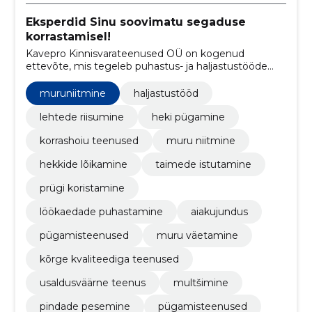
Eksperdid Sinu soovimatu segaduse
korrastamisel!
Kavepro Kinnisvarateenused OÜ on kogenud
ettevõte, mis tegeleb puhastus- ja haljastustööde
valdkonnas. Tööd teeme peamiselt nii Harjumaal kui
ka Raplamaal, kuid kokkuleppel oleme avatud
muruniitmine
haljastustööd
pakkumistele üle terve Eesti.
lehtede riisumine
heki pügamine
korrashoiu teenused
muru niitmine
hekkide lõikamine
taimede istutamine
prügi koristamine
löökaedade puhastamine
aiakujundus
pügamisteenused
muru väetamine
kõrge kvaliteediga teenused
usaldusväärne teenus
multšimine
pindade pesemine
pügamisteenused