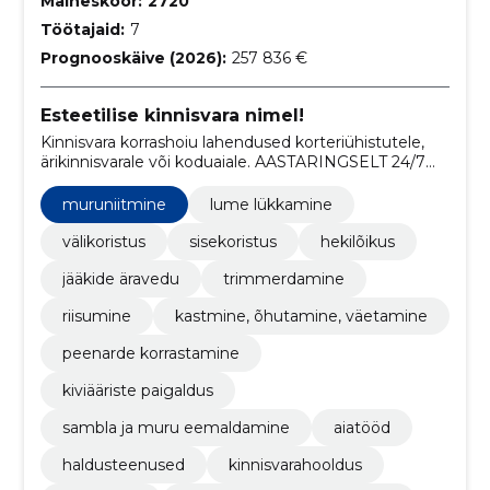
Maineskoor:
2720
Töötajaid:
7
Prognooskäive (2026):
257 836 €
Esteetilise kinnisvara nimel!
Kinnisvara korrashoiu lahendused korteriühistutele,
ärikinnisvarale või koduaiale. AASTARINGSELT 24/7
VALMISOLEKUGA SISE- JA VÄLIKORISTUS.
muruniitmine
lume lükkamine
välikoristus
sisekoristus
hekilõikus
jääkide äravedu
trimmerdamine
riisumine
kastmine, õhutamine, väetamine
peenarde korrastamine
kiviääriste paigaldus
sambla ja muru eemaldamine
aiatööd
haldusteenused
kinnisvarahooldus