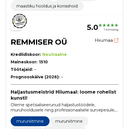
maastiku hooldus ja korrashoid
5.0
1 hinnang
REMMISER OÜ
Hiiumaa
Krediidiskoor:
Neutraalne
Maineskoor:
1510
Töötajaid:
–
Prognooskäive (2026):
–
Haljastusmeistrid Hiiumaal: loome rohelist
kunsti!
Oleme spetsialiseerunud haljastustöödele,
muruhooldusele ning professionaalsele survepesule,
pakkudes unikaalseid ja kvaliteetseid lahendusi
roheliste alade ilu ja puhtuse säilitamiseks.
muruniitmine
muruniitmine