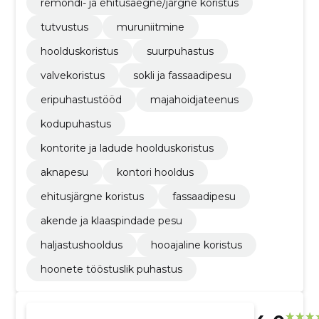
remondi- ja ehitusaegne/järgne koristus
tutvustus
muruniitmine
hoolduskoristus
suurpuhastus
valvekoristus
sokli ja fassaadipesu
eripuhastustööd
majahoidjateenus
kodupuhastus
kontorite ja ladude hoolduskoristus
aknapesu
kontori hooldus
ehitusjärgne koristus
fassaadipesu
akende ja klaaspindade pesu
haljastushooldus
hooajaline koristus
hoonete tööstuslik puhastus