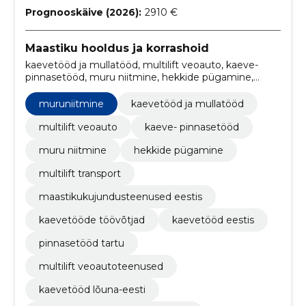
Prognooskäive (2026):
2910 €
Maastiku hooldus ja korrashoid
kaevetööd ja mullatööd, multilift veoauto, kaeve-
pinnasetööd, muru niitmine, hekkide pügamine,
multilift transport, maastikukujundusteenused Eestis,
kaevetööde töövõtjad, kaevetööd Eestis,
muruniitmine
kaevetööd ja mullatööd
pinnasetööd Tartu
multilift veoauto
kaeve- pinnasetööd
muru niitmine
hekkide pügamine
multilift transport
maastikukujundusteenused eestis
kaevetööde töövõtjad
kaevetööd eestis
pinnasetööd tartu
multilift veoautoteenused
kaevetööd lõuna-eesti