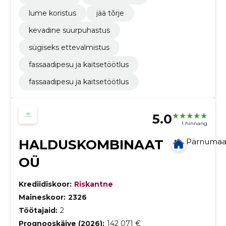
lume koristus
jää tõrje
kevadine suurpuhastus
sügiseks ettevalmistus
fassaadipesu ja kaitsetöötlus
fassaadipesu ja kaitsetöötlus
5.0
1 hinnang
HALDUSKOMBINAAT
Pärnuma
OÜ
Krediidiskoor:
Riskantne
Maineskoor:
2326
Töötajaid:
2
Prognooskäive (2026):
142 071 €