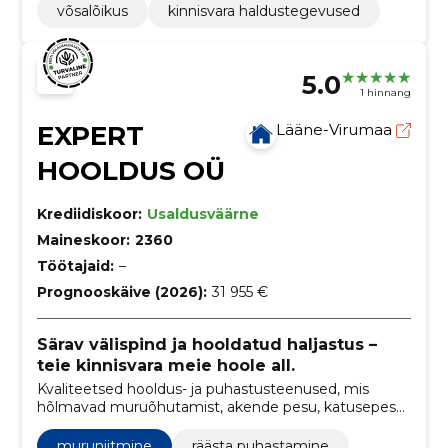
võsalõikus
kinnisvara haldustegevused
5.0
1 hinnang
EXPERT
Lääne-Virumaa
HOOLDUS OÜ
Krediidiskoor:
Usaldusväärne
Maineskoor:
2360
Töötajaid:
–
Prognooskäive (2026):
31 955 €
Särav välispind ja hooldatud haljastus –
teie kinnisvara meie hoole all.
Kvaliteetsed hooldus- ja puhastusteenused, mis
hõlmavad muruõhutamist, akende pesu, katusepesu,
fassaadipesu, lumekoristust ja tänavasillutise pesu
muruniitmine
räästa puhastamine