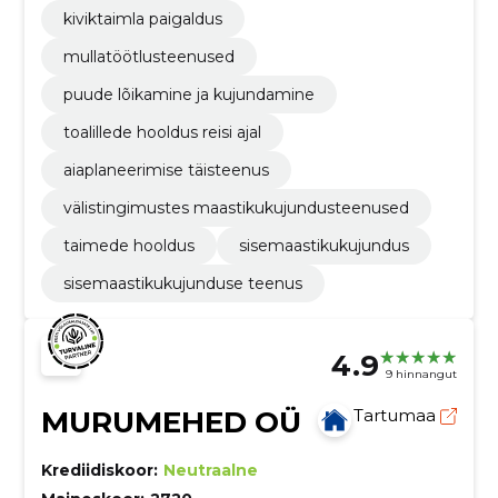
kiviktaimla paigaldus
mullatöötlusteenused
puude lõikamine ja kujundamine
toalillede hooldus reisi ajal
aiaplaneerimise täisteenus
välistingimustes maastikukujundusteenused
taimede hooldus
sisemaastikukujundus
sisemaastikukujunduse teenus
4.9
9 hinnangut
MURUMEHED OÜ
Tartumaa
Krediidiskoor:
Neutraalne