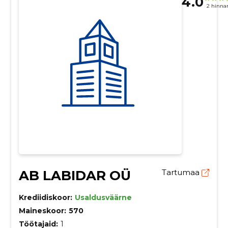
4.0
2 hinna
AB LABIDAR OÜ
Tartumaa
Krediidiskoor:
Usaldusväärne
Maineskoor:
570
Töötajaid:
1