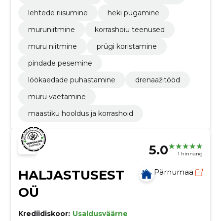
lehtede riisumine
heki pügamine
muruniitmine
korrashoiu teenused
muru niitmine
prügi koristamine
pindade pesemine
löökaedade puhastamine
drenaažitööd
muru väetamine
maastiku hooldus ja korrashoid
5.0
1 hinnang
HALJASTUSEST
Pärnumaa
OÜ
Krediidiskoor:
Usaldusväärne