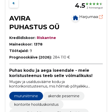
4.5
2 hinnangut
AVIRA
Harjumaa
PUHASTUS OÜ
Krediidiskoor:
Riskantne
Maineskoor:
1378
Töötajaid:
9
Prognooskäive (2026):
284 110 €
Puhas kodu ja aega iseendale - meie
koristusteenus teeb selle võimalikuks!
Mugav ja usaldusväärne kodu-ja
kontorikoristusteenus, mis hõlmab põhjalikku
puhastust, pindade desinfitseerimist, vaipade ja
mööbli hooldust ning eripuhastust vastavalt
muruniitmine
akende pesemine
vajadusele.
kontorite hoolduskoristus