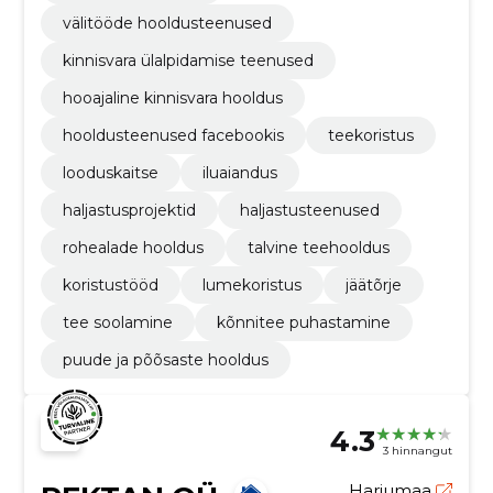
välitööde hooldusteenused
kinnisvara ülalpidamise teenused
hooajaline kinnisvara hooldus
hooldusteenused facebookis
teekoristus
looduskaitse
iluaiandus
haljastusprojektid
haljastusteenused
rohealade hooldus
talvine teehooldus
koristustööd
lumekoristus
jäätõrje
tee soolamine
kõnnitee puhastamine
puude ja põõsaste hooldus
4.3
3 hinnangut
Harjumaa