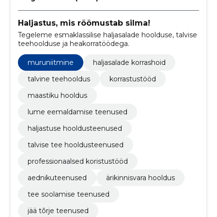
Haljastus, mis rõõmustab silma!
Tegeleme esmaklassilise haljasalade hoolduse, talvise
teehoolduse ja heakorratöödega.
muruniitmine
haljasalade korrashoid
talvine teehooldus
korrastustööd
maastiku hooldus
lume eemaldamise teenused
haljastuse hooldusteenused
talvise tee hooldusteenused
professionaalsed koristustööd
aednikuteenused
ärikinnisvara hooldus
tee soolamise teenused
jää tõrje teenused