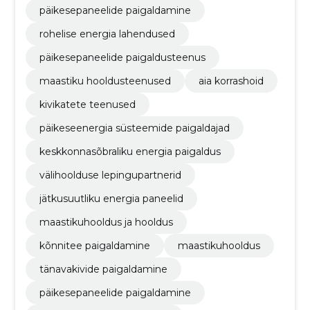
päikesepaneelide paigaldamine
rohelise energia lahendused
päikesepaneelide paigaldusteenus
maastiku hooldusteenused
aia korrashoid
kivikatete teenused
päikeseenergia süsteemide paigaldajad
keskkonnasõbraliku energia paigaldus
välihoolduse lepingupartnerid
jätkusuutliku energia paneelid
maastikuhooldus ja hooldus
kõnnitee paigaldamine
maastikuhooldus
tänavakivide paigaldamine
päikesepaneelide paigaldamine