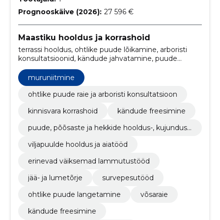
Prognooskäive (2026):
27 596 €
Maastiku hooldus ja korrashoid
terrassi hooldus, ohtlike puude lõikamine, arboristi
konsultatsioonid, kändude jahvatamine, puude
pügamine, muruniitmine, vihmaveerennide
puhastamine, Lumetõrje, jää tõrjumine,
muruniitmine
lammutustööd
ohtlike puude raie ja arboristi konsultatsioon
kinnisvara korrashoid
kändude freesimine
puude, põõsaste ja hekkide hooldus-, kujundusl
õikus, pügamine ja võsalõikus.
viljapuulde hooldus ja aiatööd
erinevad väiksemad lammutustööd
jää- ja lumetõrje
survepesutööd
ohtlike puude langetamine
võsaraie
kändude freesimine