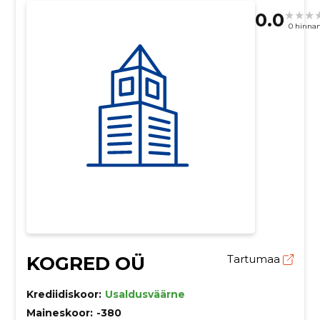
0.0
0 hinna
KOGRED OÜ
Tartumaa
Krediidiskoor:
Usaldusväärne
Maineskoor:
-380