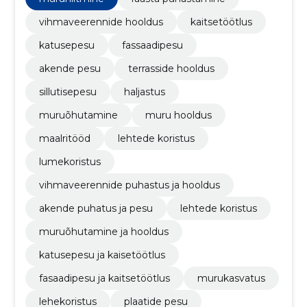
vihmaveerennide hooldus
kaitsetöötlus
katusepesu
fassaadipesu
akende pesu
terrasside hooldus
sillutisepesu
haljastus
muruõhutamine
muru hooldus
maalritööd
lehtede koristus
lumekoristus
vihmaveerennide puhastus ja hooldus
akende puhatus ja pesu
lehtede koristus
muruõhutamine ja hooldus
katusepesu ja kaisetöötlus
fasaadipesu ja kaitsetöötlus
murukasvatus
lehekoristus
plaatide pesu