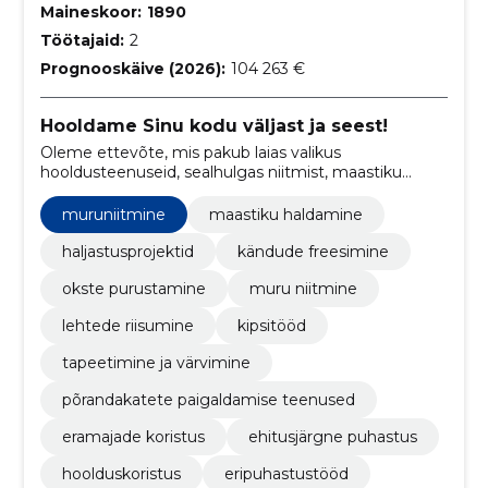
Maineskoor:
1890
Töötajaid:
2
Prognooskäive (2026):
104 263 €
Hooldame Sinu kodu väljast ja seest!
Oleme ettevõte, mis pakub laias valikus
hooldusteenuseid, sealhulgas niitmist, maastiku
hooldust ja korrashoidu ning dekoratiivviimistlust.
muruniitmine
maastiku haldamine
haljastusprojektid
kändude freesimine
okste purustamine
muru niitmine
lehtede riisumine
kipsitööd
tapeetimine ja värvimine
põrandakatete paigaldamise teenused
eramajade koristus
ehitusjärgne puhastus
hoolduskoristus
eripuhastustööd