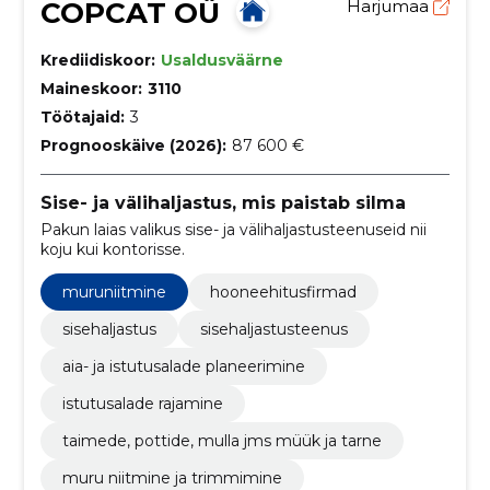
COPCAT OÜ
Harjumaa
Krediidiskoor:
Usaldusväärne
Maineskoor:
3110
Töötajaid:
3
Prognooskäive (2026):
87 600 €
Sise- ja välihaljastus, mis paistab silma
Pakun laias valikus sise- ja välihaljastusteenuseid nii
koju kui kontorisse.
muruniitmine
hooneehitusfirmad
sisehaljastus
sisehaljastusteenus
aia- ja istutusalade planeerimine
istutusalade rajamine
taimede, pottide, mulla jms müük ja tarne
muru niitmine ja trimmimine