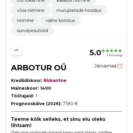
roo lõikamine
kallaste niitmine
võsa niitmine
muruplatside hooldus
niitmine
väline koristus
survepesutööd
5.0
1 hinnang
ARBOTUR OÜ
Järvamaa
Krediidiskoor:
Riskantne
Maineskoor:
1400
Töötajaid:
1
Prognooskäive (2026):
7180 €
Teeme kõik selleks, et sinu elu oleks
lihtsam!
Pakume mitmekülgseid teenuseid alates ohtlike