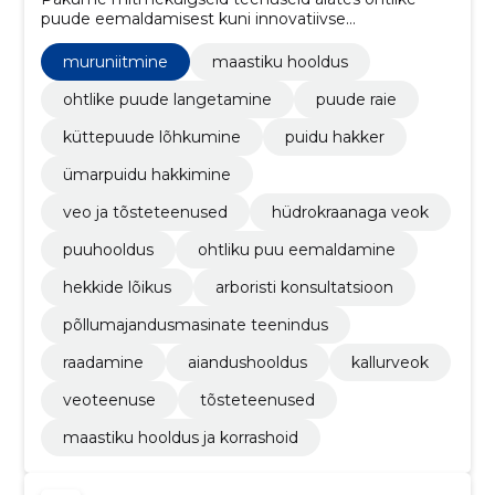
puude eemaldamisest kuni innovatiivse
halumasinateenuse ja aiahoolduseni, tagades
turvalisuse, keskkonnasõbralikkuse ning klientide
muruniitmine
maastiku hooldus
rahulolu.
ohtlike puude langetamine
puude raie
küttepuude lõhkumine
puidu hakker
ümarpuidu hakkimine
veo ja tõsteteenused
hüdrokraanaga veok
puuhooldus
ohtliku puu eemaldamine
hekkide lõikus
arboristi konsultatsioon
põllumajandusmasinate teenindus
raadamine
aiandushooldus
kallurveok
veoteenuse
tõsteteenused
maastiku hooldus ja korrashoid