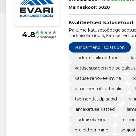
Maineskoor:
5020
Kvaliteetsed katusetööd.
Pakume katusetöödega seotud l
4.8
hüdroisolatsiooni, katuse remon
52 hinnangut
vundamendi isolatsioon
hüdrotehnilised tööd
ka
katusesüsteemide paigaldus
katuse renoveerimine
k
bituumenrullmaterjalid
tsementkiudplaadid
vi
lamekatuse katted
lam
hüdroisolatsioon
remont
projekteerimine
soojus