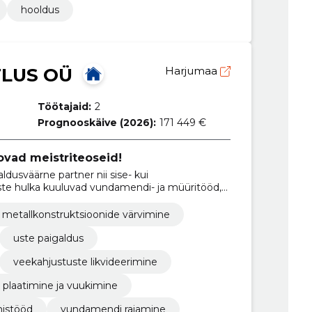
hooldus
TLUS OÜ
Harjumaa
Töötajaid:
2
Prognooskäive (2026):
171 449 €
ovad meistriteoseid!
aldusväärne partner nii sise- kui
ste hulka kuuluvad vundamendi- ja müüritööd,
galdus. Meie professionaalne tiim tagab
lolu.
metallkonstruktsioonide värvimine
uste paigaldus
veekahjustuste likvideerimine
plaatimine ja vuukimine
mistööd
vundamendi rajamine