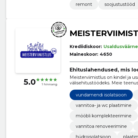
remont
soojustustööd
MEISTERVIIMIS
Krediidiskoor:
Usaldusväärne
Maineskoor:
4650
Ehituslahendused, mis lo
Meisterviimistlus on kindel ja us
5.0
välisehitustöödeks. Meie teenu
1 hinnang
siseviimistlustööd ja parketipai
tipptasemel töö ja klientide rahu
vundamendi isolatsioon
vannitoa- ja wc plaatimine
mööbli komplekteerimine
vannitoa renoveerimine
hüdroisolatsioon
plaati