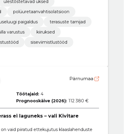
ülestõstetavad uksed
d
polüuretaanvahtisolatsioon
useluugi paigaldus
terasuste tarnijad
illa varustus
kiiruksed
ustustööd
siseviimistlustööd
Pärnumaa
Töötajaid:
4
Prognooskäive (2026):
112 380 €
rass ei laguneks – vali Kivitare
 on vaid piiratud ettekujutus klaaslahenduste