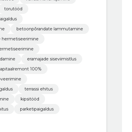
torutööd
paigaldus
ine
betoonpõrandate lammutamine
e hermetiseerimine
hermetiseerimine
eldamine
eramajade siseviimistlus
apitaalremont 100%
oveerimine
igaldus
terrassi ehitus
mine
kipsitööd
itus
parketipaigaldus