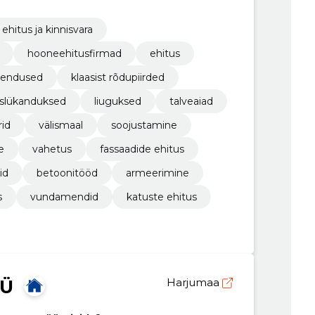
ehitus ja kinnisvara
hooneehitusfirmad
ehitus
ahendused
klaasist rõdupiirded
aslükanduksed
liuguksed
talveaiad
rid
välismaal
soojustamine
e
vahetus
fassaadide ehitus
id
betoonitööd
armeerimine
s
vundamendid
katuste ehitus
OÜ
Harjumaa