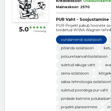
Krediidiskoor:
Usaldusväärne
Maineskoor:
2570
PUR Vaht - Soojustamine -
PUR-Projekt pakub hoonete so
5.0
toodetud WIWA Wagneri tehnika
1 hinnang
kvaliteetne ja kauakestev tulem
vundamendi isolatsioon
põranda isolatsioon
katu
polüuretaanvahtisolatsioon
suletud rakuga vaht
ava
seina isolatsioon
kõrgekv
saksa tehnoloogia isolatsioo
suletud pooridega pur-vaht
pindade katmine polukarbam
projekti planeerimine
ma