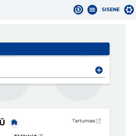
SISENE
OÜ
Tartumaa