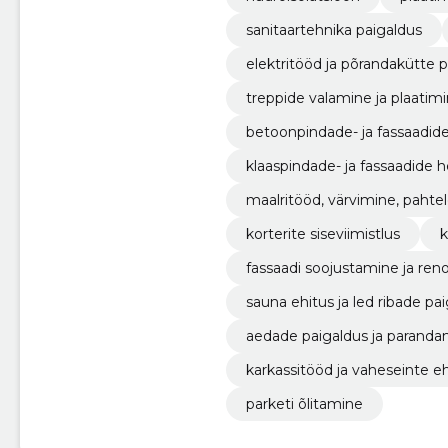
sanitaartehnika paigaldus
elektritööd ja põrandakütte 
treppide valamine ja plaatim
betoonpindade- ja fassaadid
klaaspindade- ja fassaadide 
maalritööd, värvimine, paht
korterite siseviimistlus
k
fassaadi soojustamine ja ren
sauna ehitus ja led ribade pa
aedade paigaldus ja paranda
karkassitööd ja vaheseinte eh
parketi õlitamine