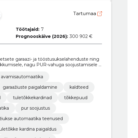
Tartumaa
Töötajaid:
7
Prognooskäive (2026):
300 902 €
etsete garaazi- ja tööstusukselahenduste ning
akkumisele, nagu PUR-vahuga soojustamisele ja
avamisautomaatika
garaažiuste paigaldamine
kaldteed
d
tuletõkkekardinad
tõkkepuud
tika
pur soojustus
žiukse automaatika teenused
uletõkke kardina paigaldus