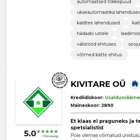
automaatsed tõkkepuud
ukseautomaatika lahenduse
kaldtee lahendused
kat
hädaabi ustele
laadimiss
välistööd ehituses
sooj
võtmed kätte ehitus
KIVITARE OÜ
Krediidiskoor:
Usaldusväärne
Maineskoor:
2890
Et klaas ei praguneks ja te
spetsialistid
5.0
Pole olemas võimatuid unistusi,
1 hinnang