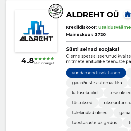
ALDREHT OÜ
Krediidiskoor:
Usaldusväärne
Maineskoor:
3720
Süsti seinad soojaks!
Oleme spetsialiseerunud kvalite
4.8
mitmete ehituslike teenuste p
44 hinnangut
üldehitustöödele.
vundamendi isolatsioon
garaažiuste automaatika
katusekuplid
terasukse
tõstuksed
ukseautomaa
tulekindlad uksed
garaa
tööstususte paigaldus
t