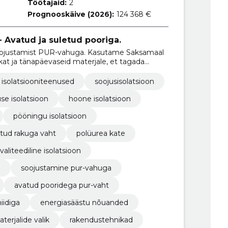
Töötajaid:
2
Prognooskäive (2026):
124 368 €
 Avatud ja suletud pooriga.
ojustamist PUR-vahuga. Kasutame Saksamaal
t ja tänapäevaseid materjale, et tagada
us igas Eesti nurgas.
isolatsiooniteenused
soojusisolatsioon
se isolatsioon
hoone isolatsioon
pööningu isolatsioon
tud rakuga vaht
polüurea kate
aliteediline isolatsioon
n
soojustamine pur-vahuga
avatud pooridega pur-vaht
iidiga
energiasäästu nõuanded
terjalide valik
rakendustehnikad