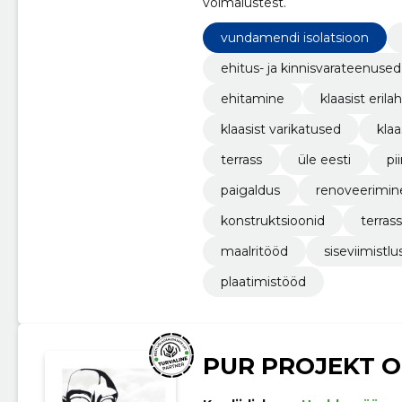
võimalustest.
vundamendi isolatsioon
ehitus- ja kinnisvarateenused
ehitamine
klaasist eril
klaasist varikatused
kla
terrass
üle eesti
pii
paigaldus
renoveerimin
konstruktsioonid
terrass
maalritööd
siseviimistlu
plaatimistööd
PUR PROJEKT 