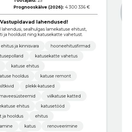
Töötajaid:
25
Prognooskäive (2026):
4 300 336 €
 Vastupidavad lahendused!
ahendusi, sealhulgas lamekatuse ehitust,
ti ja hooldust ning katusekatte vahetust.
ehitus ja kinnisvara
hooneehitusfirmad
tusepollarid
katusekatte vahetus
katuse ehitus
atuse hooldus
katuse remont
kiltkivid
plekk-katused
hmaveesüsteemid
viilkatuse katted
ekatuse ehitus
katusetööd
 ja hooldus
ehitus
tamine
katus
renoveerimine