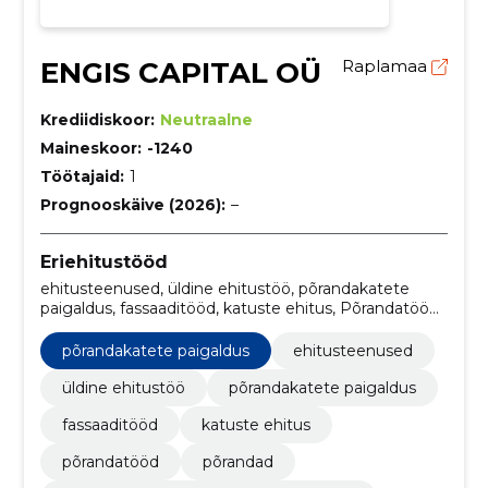
ENGIS CAPITAL OÜ
Raplamaa
Krediidiskoor:
Neutraalne
Maineskoor:
-1240
Töötajaid:
1
Prognooskäive (2026):
–
Eriehitustööd
ehitusteenused, üldine ehitustöö, põrandakatete
paigaldus, fassaaditööd, katuste ehitus, Põrandatööd,
Põrandad, põrandakatete paigaldus, põrandakatete
paigaldamise teenused, põrandate viimistlus
põrandakatete paigaldus
ehitusteenused
üldine ehitustöö
põrandakatete paigaldus
fassaaditööd
katuste ehitus
põrandatööd
põrandad