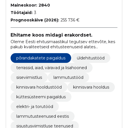
Maineskoor:
2840
Töötajaid:
3
Prognooskäive (2026):
255 736 €
Ehitame koos midagi erakordset.
Oleme Eesti ehitusmaastikul tegutsev ettevõte, kes
pakub kvaliteetseid ehitusteenuseid alates
üldehitusest kuni siseviimistluseni, keskendudes
korterite, eramute ja äripindade renoveerimisele.
põrandakatete paigaldus
üldehitustööd
terrassid, aiad, väravad ja lisahooned
siseviimistlus
lammutustööd
kinnisvara hooldustööd
kinnisvara hooldus
küttesüsteemi paigaldus
elektri- ja torutööd
lammutusteenused eestis
sisustusviimistluse teenused