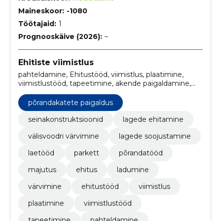
Maineskoor:
-1080
Töötajaid:
1
Prognooskäive (2026):
–
Ehitiste viimistlus
pahteldamine, Ehitustööd, viimistlus, plaatimine,
viimistlustööd, tapeetimine, akende paigaldamine,
liistude paigaldamine, välismaal, Värvimine
põrandakatete paigaldus
seinakonstruktsioonid
lagede ehitamine
välisvoodri värvimine
lagede soojustamine
laetööd
parkett
põrandatööd
majutus
ehitus
ladumine
värvimine
ehitustööd
viimistlus
plaatimine
viimistlustööd
tapeetimine
pahteldamine