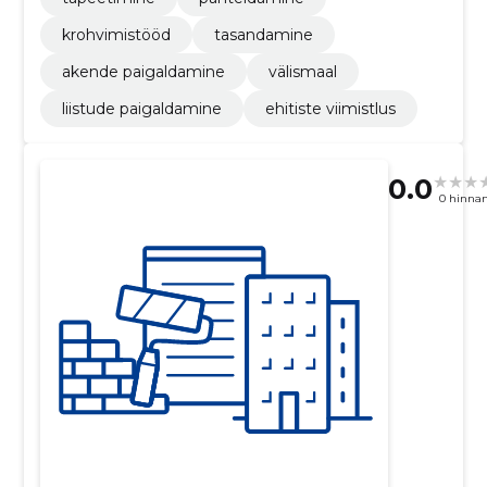
krohvimistööd
tasandamine
akende paigaldamine
välismaal
liistude paigaldamine
ehitiste viimistlus
0.0
0 hinna