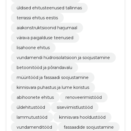
üldised ehitusteenused tallinnas
terrassi ehitus eestis
aiakonstruktsioonid harjumaal
värava paigalduse teenused
lisahoone ehitus
vundamendi hüdroisolatsioon ja soojustamine
betoonitööd ja põrandavalu
müüritööd ja fassaadi soojustamine
kinnisvara puhastus ja lume koristus
abihoonete ehitus
renoveerimistööd
üldehitustööd
siseviimistlustööd
lammutustööd
kinnisvara hooldustööd
vundamenditööd
fassaadide soojustamine