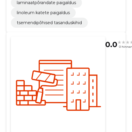
laminaatpõrandate paigaldus
linoleum katete paigaldus
tsemendipõhised tasanduskihid
0.0
0 hinna