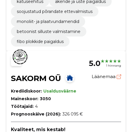
katuseehitus
akende ja uste paigaldus
soojustatud põrandate ettevalmistus
monoliit- ja plaatvundamendid
betoonist silluste valmistamine
fibo plokkide paigaldus
5.0
1 hinnang
SAKORM OÜ
Läänemaa
Krediidiskoor:
Usaldusväärne
Maineskoor:
3050
Töötajaid:
4
Prognooskäive (2026):
326 095 €
Kvaliteet, mis kestab!