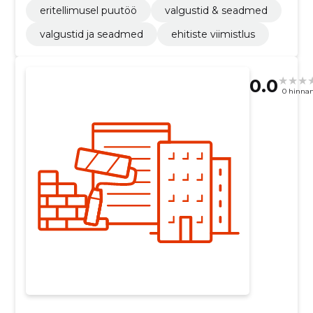
eritellimusel puutöö
valgustid & seadmed
valgustid ja seadmed
ehitiste viimistlus
0.0
0 hinna