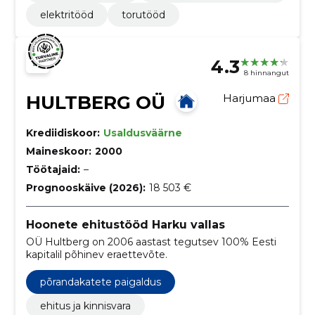
elektritööd
torutööd
4.3
8 hinnangut
HULTBERG OÜ
Harjumaa
Krediidiskoor:
Usaldusväärne
Maineskoor:
2000
Töötajaid:
–
Prognooskäive (2026):
18 503 €
Hoonete ehitustööd Harku vallas
OÜ Hultberg on 2006 aastast tegutsev 100% Eesti
kapitalil põhinev eraettevõte.
põrandakatete paigaldus
ehitus ja kinnisvara