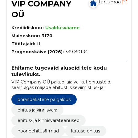
VIP COMPANY
Tartumaa
OÜ
Krediidiskoor:
Usaldusväärne
Maineskoor:
3170
Töötajaid:
11
Prognooskäive (2026):
339 801 €
Ehitame tugevaid aluseid teie kodu
tulevikuks.
VIP Company OÜ pakub laia valikut ehitustöid,
sealhulgas majade ehitust, siseviimistlus- ja
remonditöid. Samuti teostame betoonitöid ja
fassaadide soojustamist, et tagada klientide rahulolu
põrandakatete paigaldus
ja tööde kõrge kvaliteet.
ehitus ja kinnisvara
ehitus- ja kinnisvarateenused
hooneehitusfirmad
katuse ehitus