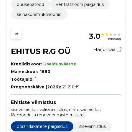
puusepatööd
ventilatsiooni paigaldus
seinakonstruktsioonid
3.0
1 hinnang
EHITUS R.G OÜ
Harjumaa
Krediidiskoor:
Usaldusväärne
Maineskoor:
1660
Töötajaid:
1
Prognooskäive (2026):
21 216 €
Ehitiste viimistlus
siseviimistlus, välisviimistlus, ehitusviimistlus,
Remondi- ja renoveerimisteenused,
siseviimistlusteenused, hoonete renoveerimise
teenused, kodu remont ja renoveerimine,
põrandakatete paigaldus
siseviimistlus
renoveerimis- ja ümberehitusteenused, elamute