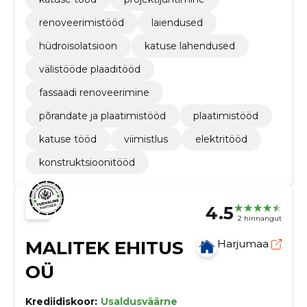
renoveerimistööd
laiendused
hüdroisolatsioon
katuse lahendused
välistööde plaaditööd
fassaadi renoveerimine
põrandate ja plaatimistööd
plaatimistööd
katuse tööd
viimistlus
elektritööd
konstruktsioonitööd
4.5
2 hinnangut
MALITEK EHITUS
Harjumaa
OÜ
Krediidiskoor:
Usaldusväärne