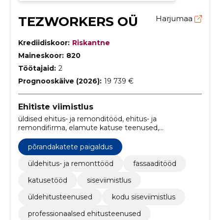
TEZWORKERS OÜ
Harjumaa
Krediidiskoor:
Riskantne
Maineskoor:
820
Töötajaid:
2
Prognooskäive (2026):
19 739 €
Ehitiste viimistlus
üldised ehitus- ja remonditööd, ehitus- ja
remondifirma, elamute katuse teenused,
eritellimusel interjööri viimistlus, ehitusettevõte,
remont, ehitus, valgustid & seadmed, eritellimusel
põrandakatete paigaldus
puutöö, põrandakatete paigaldus
üldehitus- ja remonttööd
fassaaditööd
katusetööd
siseviimistlus
üldehitusteenused
kodu siseviimistlus
professionaalsed ehitusteenused