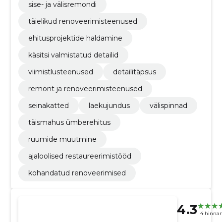
sise- ja välisremondi
täielikud renoveerimisteenused
ehitusprojektide haldamine
käsitsi valmistatud detailid
viimistlusteenused
detailitäpsus
remont ja renoveerimisteenused
seinakatted
laekujundus
välispinnad
täismahus ümberehitus
ruumide muutmine
ajaloolised restaureerimistööd
kohandatud renoveerimised
4.3
4 hinna