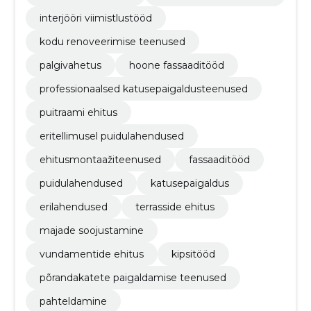
interjööri viimistlustööd
kodu renoveerimise teenused
palgivahetus
hoone fassaaditööd
professionaalsed katusepaigaldusteenused
puitraami ehitus
eritellimusel puidulahendused
ehitusmontaažiteenused
fassaaditööd
puidulahendused
katusepaigaldus
erilahendused
terrasside ehitus
majade soojustamine
vundamentide ehitus
kipsitööd
põrandakatete paigaldamise teenused
pahteldamine