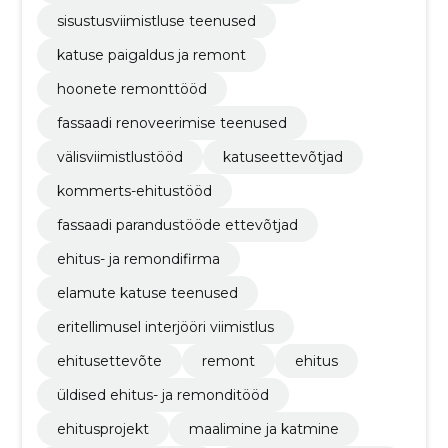
sisustusviimistluse teenused
katuse paigaldus ja remont
hoonete remonttööd
fassaadi renoveerimise teenused
välisviimistlustööd
katuseettevõtjad
kommerts-ehitustööd
fassaadi parandustööde ettevõtjad
ehitus- ja remondifirma
elamute katuse teenused
eritellimusel interjööri viimistlus
ehitusettevõte
remont
ehitus
üldised ehitus- ja remonditööd
ehitusprojekt
maalimine ja katmine