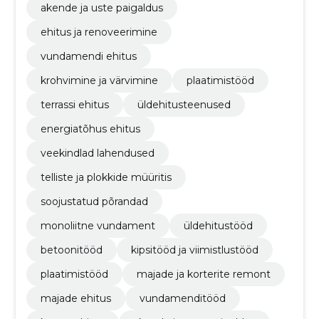
akende ja uste paigaldus
ehitus ja renoveerimine
vundamendi ehitus
krohvimine ja värvimine
plaatimistööd
terrassi ehitus
üldehitusteenused
energiatõhus ehitus
veekindlad lahendused
telliste ja plokkide müüritis
soojustatud põrandad
monoliitne vundament
üldehitustööd
betoonitööd
kipsitööd ja viimistlustööd
plaatimistööd
majade ja korterite remont
majade ehitus
vundamenditööd