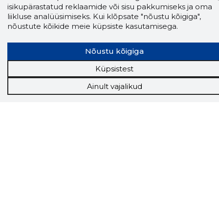
finantsinfoga.
isikupärastatud reklaamide või sisu pakkumiseks ja oma
liikluse analüüsimiseks. Kui klõpsate "nõustu kõigiga",
nõustute kõikide meie küpsiste kasutamisega.
Tööriistad
Nõustu kõigiga
Sooduspakkumised
Küpsistest
Hanked
Tööturg
Ainult vajalikud
Sihtkliendid
Rakendused
Lisavõimalused
Inforegister
Krediidihaldus
Raportid
Müügihaldus CRM
API
Ettevõttest
Grupist
Kontakt