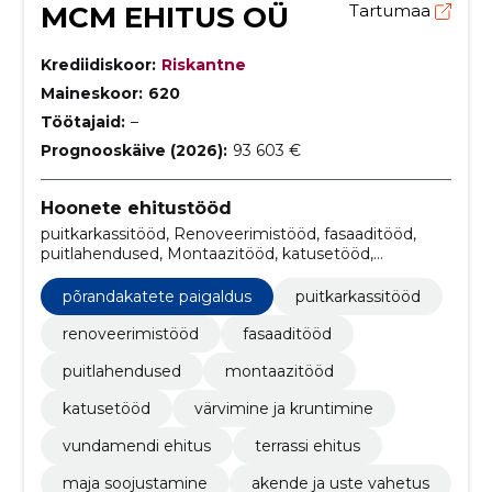
MCM EHITUS OÜ
Tartumaa
Krediidiskoor:
Riskantne
Maineskoor:
620
Töötajaid:
–
Prognooskäive (2026):
93 603 €
Hoonete ehitustööd
puitkarkassitööd, Renoveerimistööd, fasaaditööd,
puitlahendused, Montaazitööd, katusetööd,
põrandakatete paigaldus, värvimine ja kruntimine,
vundamendi ehitus, terrassi ehitus
põrandakatete paigaldus
puitkarkassitööd
renoveerimistööd
fasaaditööd
puitlahendused
montaazitööd
katusetööd
värvimine ja kruntimine
vundamendi ehitus
terrassi ehitus
maja soojustamine
akende ja uste vahetus