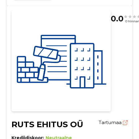
0.0
0 hinna
RUTS EHITUS OÜ
Tartumaa
Krediidiskoor:
Neutraalne