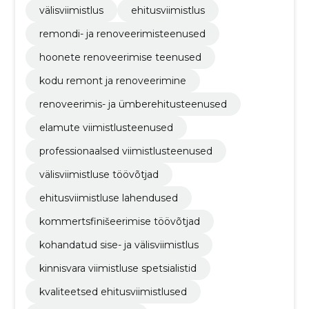
viimistlusteenused, professionaalsed
välisviimistlus
ehitusviimistlus
viimistlusteenused
remondi- ja renoveerimisteenused
hoonete renoveerimise teenused
kodu remont ja renoveerimine
renoveerimis- ja ümberehitusteenused
elamute viimistlusteenused
professionaalsed viimistlusteenused
välisviimistluse töövõtjad
ehitusviimistluse lahendused
kommertsfinišeerimise töövõtjad
kohandatud sise- ja välisviimistlus
kinnisvara viimistluse spetsialistid
kvaliteetsed ehitusviimistlused