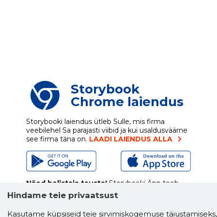
Storybook
Chrome laiendus
Storybooki laiendus ütleb Sulle, mis firma
veebilehel Sa parajasti viibid ja kui usaldusväärne
see firma täna on.
LAADI LAIENDUS ALLA
Näed helistaja tausta!
Storybooki Äpp toob
Sinuni
OTSEKONTAKTID
400 000 Eesti
Hindame teie privaatsust
ettevõtte ja isikute kohta (juhid, ametnikud).
Andmed on rikastatud maksevõime ja
Kasutame küpsiseid teie sirvimiskogemuse täiustamiseks,