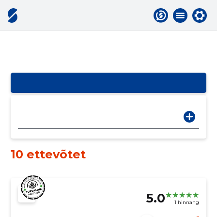
10 ettevõtet
5.0
1 hinnang