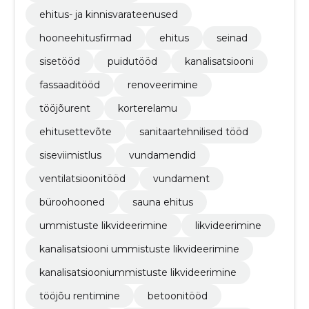
ehitus- ja kinnisvarateenused
hooneehitusfirmad
ehitus
seinad
sisetööd
puidutööd
kanalisatsiooni
fassaaditööd
renoveerimine
tööjõurent
korterelamu
ehitusettevõte
sanitaartehnilised tööd
siseviimistlus
vundamendid
ventilatsioonitööd
vundament
büroohooned
sauna ehitus
ummistuste likvideerimine
likvideerimine
kanalisatsiooni ummistuste likvideerimine
kanalisatsiooniummistuste likvideerimine
tööjõu rentimine
betoonitööd