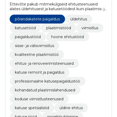
Ettevõte pakub mitmekülgseid ehitusteenuseid
alates üldehitusest ja katusetöödest kuni plaatimis- ja
viimistlustöödeni.
põrandakatete paigaldus
üldehitus
katusetööd
plaatimistööd
viimistlus
paigaldustööd
hoone ehitustööd
sisse- ja välisviimistlus
kvaliteetne plaatimistöö
ehitus- ja renoveerimisteenused
katuse remont ja paigaldus
professionaalne katusepaigaldustöö
kohandatud plaatimislahendused
koduse viimistlusteenused
katuse spetsialistid
üldine ehitus
katuse tööd
projektijuhtimine