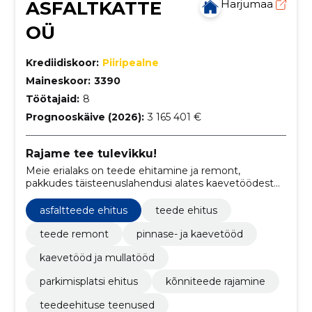
ASFALTKATTE
Harjumaa
OÜ
Krediidiskoor:
Piiripealne
Maineskoor:
3390
Töötajaid:
8
Prognooskäive (2026):
3 165 401 €
Rajame tee tulevikku!
Meie erialaks on teede ehitamine ja remont,
pakkudes täisteenuslahendusi alates kaevetöödest
kuni lõppviimistluseni.
asfaltteede ehitus
teede ehitus
teede remont
pinnase- ja kaevetööd
kaevetööd ja mullatööd
parkimisplatsi ehitus
kõnniteede rajamine
teedeehituse teenused