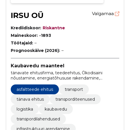
IRSU OÜ
Valgamaa
Krediidiskoor:
Riskantne
Maineskoor:
-1893
Töötajaid:
–
Prognooskäive (2026):
–
Kaubavedu maanteel
tänavate ehitusfirma, teedeehitus, Ökodisaini
nõustamine, energiatõhususe rakendamine,
Jäätmete vähendamine, rohelised materjalid,
tänavate ehitus, linnaplaneerimine, jäätmete
asfaltteede ehitus
transport
käitlemine, transporditööstus
tänava ehitus
transporditeenused
logistika
kaubavedu
transpordilahendused
infrastruktuuri arendamine