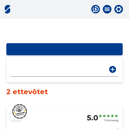
2 ettevõtet
5.0
1 hinnang