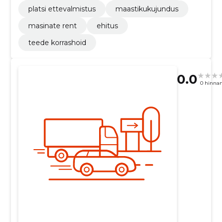
platsi ettevalmistus
maastikukujundus
masinate rent
ehitus
teede korrashoid
0.0
0 hinna