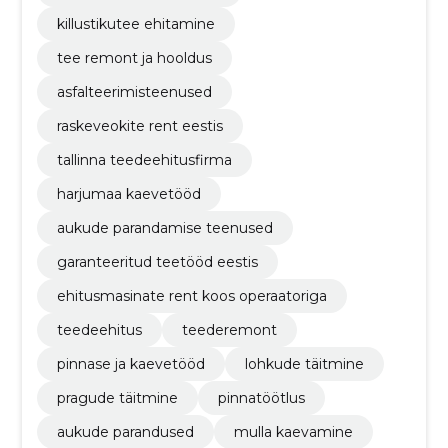
killustikutee ehitamine
tee remont ja hooldus
asfalteerimisteenused
raskeveokite rent eestis
tallinna teedeehitusfirma
harjumaa kaevetööd
aukude parandamise teenused
garanteeritud teetööd eestis
ehitusmasinate rent koos operaatoriga
teedeehitus
teederemont
pinnase ja kaevetööd
lohkude täitmine
pragude täitmine
pinnatöötlus
aukude parandused
mulla kaevamine