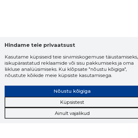
Hindame teie privaatsust
Kasutame küpsiseid teie sirvimiskogemuse täiustamiseks,
isikupärastatud reklaamide või sisu pakkumiseks ja oma
liikluse analüüsimiseks. Kui klõpsate "nõustu kõigiga",
nõustute kõikide meie küpsiste kasutamisega.
Nõustu kõigiga
Küpsistest
Storybook
Chrome laiendus
Ainult vajalikud
Storybooki laiendus ütleb Sulle, mis firma
veebilehel Sa parajasti viibid ja kui usaldusväärne
see firma täna on.
LAADI LAIENDUS ALLA