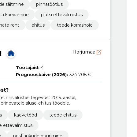
de täitmine
pinnatöötlus
la kaevamine
platsi ettevalmistus
nate rent
ehitus
teede korrashoid
Ü
Harjumaa
Töötajaid:
4
Prognooskäive (2026):
324 706 €
est?
, mis alustas tegevust 2015. aastal,
rinevatele aluse-ehitus töödele.
s
kaevetööd
teede ehitus
de ettevalmistus
e
postiaukude puurimine