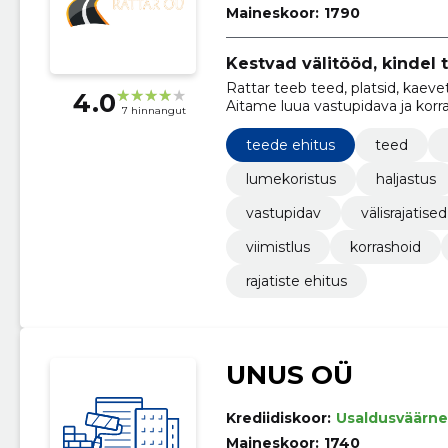
Maineskoor:
1790
Kestvad välitööd, kindel
Rattar teeb teed, platsid, kaeve
4.0
Aitame luua vastupidava ja korra
7 hinnangut
teede ehitus
teed
lumekoristus
haljastus
vastupidav
välisrajatised
viimistlus
korrashoid
rajatiste ehitus
UNUS OÜ
Krediidiskoor:
Usaldusväärne
Maineskoor:
1740