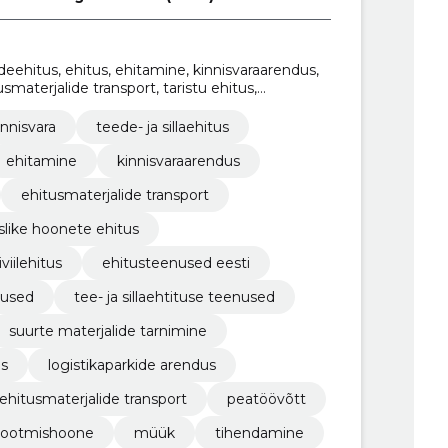
eedeehitus, ehitus, ehitamine, kinnisvaraarendus,
smaterjalide transport, taristu ehitus,
innisvara
teede- ja sillaehitus
ehitamine
kinnisvaraarendus
ehitusmaterjalide transport
like hoonete ehitus
iviilehitus
ehitusteenused eesti
nused
tee- ja sillaehtituse teenused
suurte materjalide tarnimine
us
logistikaparkide arendus
ehitusmaterjalide transport
peatöövõtt
tootmishoone
müük
tihendamine