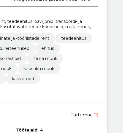
nt, teedeehitus, paviljonid, transpordi- ja
lt kasutatavate teede korrashoid, mulla müük,
illustiku müük
nate ja -tööriistade rent
teedeehitus
 kullerteenused
ehitus
 korrashoid
mulla müük
a müük
killustiku müük
kaevetööd
Tartumaa
Töötajaid:
4