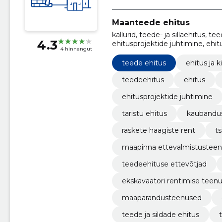
Maanteede ehitus
kallurid, teede- ja sillaehitus, t
4.3
ehitusprojektide juhtimine, ehitu
4 hinnangut
kaubanduslike hoonete ehitus
teede ehitus
ehitus ja k
teedeehitus
ehitus
ehitusprojektide juhtimine
taristu ehitus
kaubandus
raskete haagiste rent
ts
maapinna ettevalmistustee
teedeehituse ettevõtjad
ekskavaatori rentimise teen
maaparandusteenused
teede ja sildade ehitus