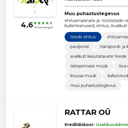
Muu puhastustegevus
ehitusmasinate ja -tööriistade re
4.6
kullerteenused, ehitus, Avaliku
8 hinnangut
täitepinnase müük, liiva müük, k
teede ehitus
ehitusmasi
paviljonid
transpordi- ja
avalikult kasutatavate teede
täitepinnase müük
liiv
kruusa müük
kallurveod
muu puhastustegevus
RATTAR OÜ
Krediidiskoor:
Usaldusväärne