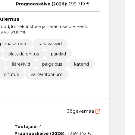
Prognooskäive (2026):
699 719 €
 tulemus
tööd, lumekoristuse ja haljastuse üle Eesti.
s välisruumi.
pinnasetööd
tänavakivid
platside ehitus
parklad
äärekivid
paigaldus
katend
ohutus
väliterritoorium
Jõgevamaa
Töötajaid:
4
Prognooskäive (2026):
1 369 342 €