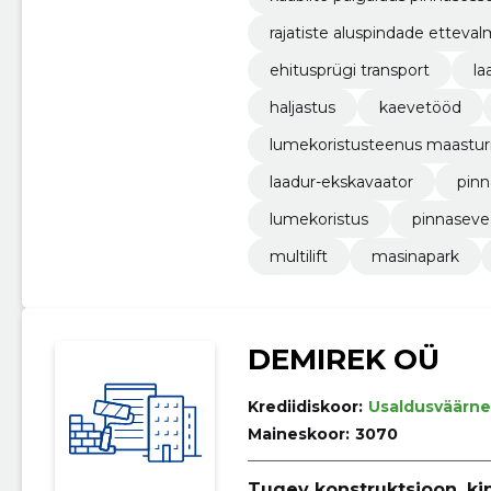
rajatiste aluspindade etteval
ehitusprügi transport
la
haljastus
kaevetööd
lumekoristusteenus maastur
laadur-ekskavaator
pin
lumekoristus
pinnasev
multilift
masinapark
DEMIREK OÜ
Krediidiskoor:
Usaldusväärne
Maineskoor:
3070
Tugev konstruktsioon, ki