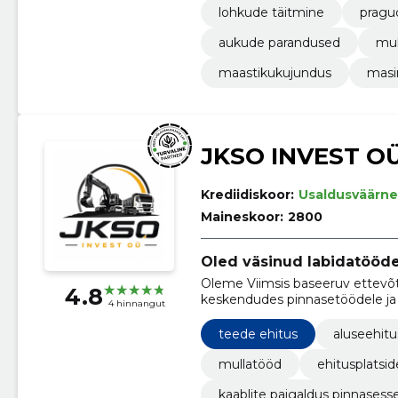
lohkude täitmine
pragu
aukude parandused
mul
maastikukujundus
masi
JKSO INVEST O
Krediidiskoor:
Usaldusväärne
Maineskoor:
2800
Oled väsinud labidatööd
Oleme Viimsis baseeruv ettevõte
4.8
keskendudes pinnasetöödele ja e
4 hinnangut
teede ehitus
aluseehitu
mullatööd
ehitusplatsi
kaablite paigaldus pinnasess