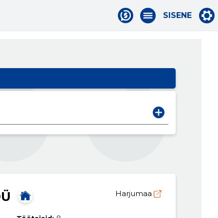
SISENE
OÜ
Harjumaa