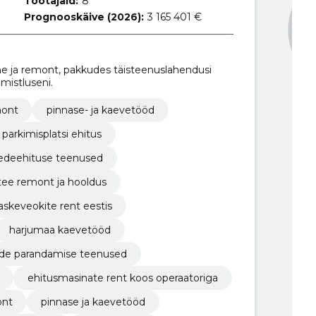
Töötajaid:
8
Prognooskäive (2026):
3 165 401 €
ne ja remont, pakkudes täisteenuslahendusi
mistluseni.
mont
pinnase- ja kaevetööd
parkimisplatsi ehitus
edeehituse teenused
tee remont ja hooldus
askeveokite rent eestis
harjumaa kaevetööd
de parandamise teenused
ehitusmasinate rent koos operaatoriga
ont
pinnase ja kaevetööd