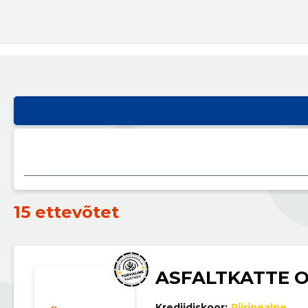
15 ettevõtet
ASFALTKATTE 
Krediidiskoor:
Piiripealne