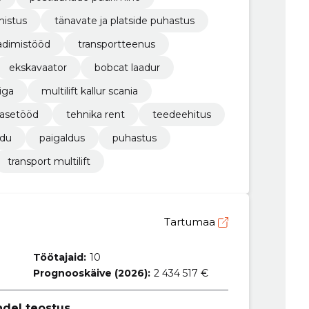
mistus
tänavate ja platside puhastus
adimistööd
transportteenus
ekskavaator
bobcat laadur
iga
multilift kallur scania
nasetööd
tehnika rent
teedeehitus
edu
paigaldus
puhastus
transport multilift
Tartumaa
Töötajaid:
10
Prognooskäive (2026):
2 434 517 €
ndel teostus