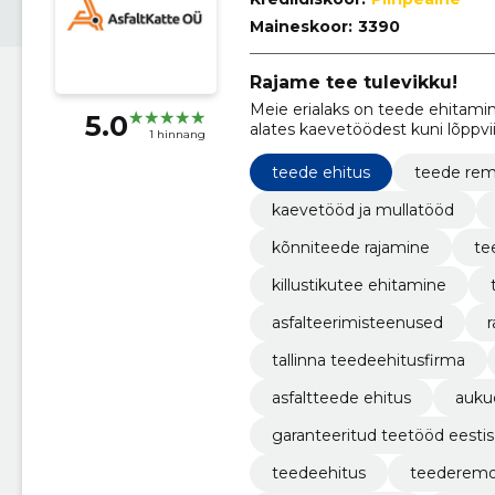
Maineskoor:
3390
Rajame tee tulevikku!
Meie erialaks on teede ehitami
5.0
alates kaevetöödest kuni lõppvii
1 hinnang
teede ehitus
teede re
kaevetööd ja mullatööd
kõnniteede rajamine
te
killustikutee ehitamine
asfalteerimisteenused
r
tallinna teedeehitusfirma
asfaltteede ehitus
auku
garanteeritud teetööd eestis
teedeehitus
teederem