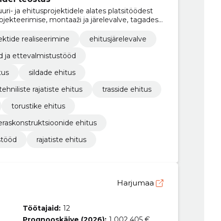
ri- ja ehitusprojektidele alates platsitöödest
ekteerimise, montaaži ja järelevalve, tagades
aegsuse.
ektide realiseerimine
ehitusjärelevalve
d ja ettevalmistustööd
tus
sildade ehitus
ehniliste rajatiste ehitus
trasside ehitus
torustike ehitus
eraskonstruktsioonide ehitus
stööd
rajatiste ehitus
Harjumaa
Töötajaid:
12
Prognooskäive (2026):
1 002 405 €