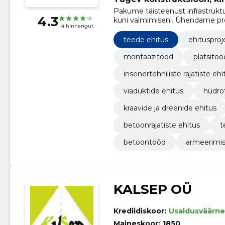
Pakume täisteenust infrastruktuu
4.3
kuni valmimiseni. Ühendame proj
4 hinnangut
vastupidavuse, ohutuse ja õige
teede ehitus
ehitusproj
montaazitööd
platsitöö
insenertehniliste rajatiste ehi
viaduktide ehitus
hüdrot
kraavide ja dreenide ehitus
betoonrajatiste ehitus
t
betoontööd
armeerimi
KALSEP OÜ
Krediidiskoor:
Usaldusväärne
Maineskoor:
1850