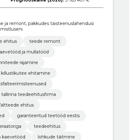
ne ja remont, pakkudes täisteenuslahendusi
mistluseni.
e ehitus
teede remont
aevetööd ja mullatööd
nniteede rajamine
killustikutee ehitamine
asfalteerimisteenused
tallinna teedeehitusfirma
faltteede ehitus
ed
garanteeritud teetööd eestis
eraatoriga
teedeehitus
a kaevetööd
lohkude täitmine