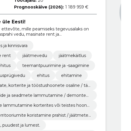
Töötajaid:
20
Prognooskäive (2026):
1 189 959 €
üle Eesti!
v ettevõte, mille peamiseks tegevusalaks on
sprahi vedu, masinate rent ja
s ja kinnisvara
e rent
jäätmevedu
jäätmekäitlus
hitus
teemantpuurimine ja -saagimine
tusprügivedu
ehitus
ehitamine
late, korterite ja tööstushoonete osaline / täi
du.
nide ja seadmete lammutamine / demonteeri
te lammutamine korterites või teistes hoone
erritooriumite koristamine prahist / jäätmetes
 puudest ja lumest.