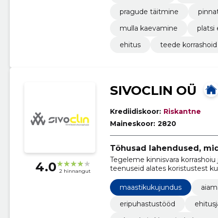
pragude täitmine
pinna
mulla kaevamine
platsi
ehitus
teede korrashoid
SIVOCLIN OÜ
Krediidiskoor:
Riskantne
Maineskoor:
2820
Tõhusad lahendused, mid
Tegeleme kinnisvara korrashoiu 
4.0
teenuseid alates koristustest ku
2 hinnangut
maastikukujundus
aiam
eripuhastustööd
ehitus