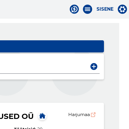
SISENE
USED OÜ
Harjumaa