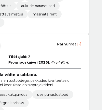
töötlus
aukude parandused
 ettevalmistus
masinate rent
Pärnumaa
Töötajaid:
3
Prognooskäive (2026):
476 490 €
a võite usaldada.
ja ehitustöödega, pakkudes kvaliteetseid
ni keerukate ehitusprojektideni.
aastikukujundus
sise puhastustööd
järgne koristus