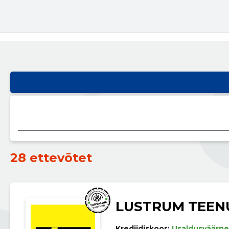
28 ettevõtet
LUSTRUM TEEN
Krediidiskoor:
Usaldusväärne