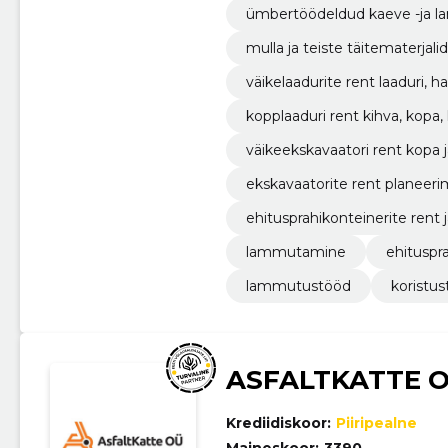
ümbertöödeldud kaeve -ja la
ku, täitematerjali müük.
mulla ja teiste täitematerjal
amine.
väikelaadurite rent laaduri, h
kopplaaduri rent kihva, kopa, 
väikeekskavaatori rent kopa 
ekskavaatorite rent planeerim
araga.
ehitusprahikonteinerite rent j
lammutamine
ehituspr
lammutustööd
koristu
ASFALTKATTE 
Krediidiskoor:
Piiripealne
Maineskoor:
3390