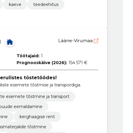
kaeve
teedeehitus
Ü
Lääne-Virumaa
Töötajaid:
1
Prognooskäive (2026):
154 571 €
erulistes tõstetöödes!
iliste esemete tõstmise ja transpordiga.
ete esemete tõstmine ja transport
puude eemaldamine
mine
kerghaagise rent
usmaterjalide tõstmine