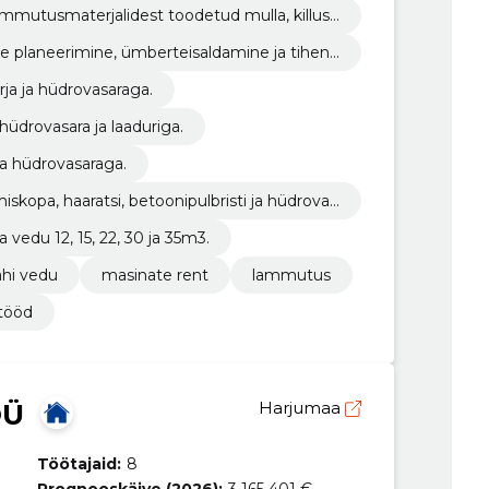
mmutusmaterjalidest toodetud mulla, killusti
ide planeerimine, ümberteisaldamine ja tihend
arja ja hüdrovasaraga.
hüdrovasara ja laaduriga.
ja hüdrovasaraga.
iskopa, haaratsi, betoonipulbristi ja hüdrovas
a vedu 12, 15, 22, 30 ja 35m3.
ahi vedu
masinate rent
lammutus
stööd
OÜ
Harjumaa
Töötajaid:
8
Prognooskäive (2026):
3 165 401 €