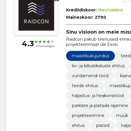
Krediidiskoor:
Neutraalne
Maineskoor:
2790
Sinu visioon on meie mis
Raidcon pakub teenuseid erineva
4.3
projekteerimisel üle Eesti.
3 hinnangut
maastikukujundus
teed
liiv- ja killustikaluste ehitus
vundamendi tööd
kaeve
teede ehitus
maastikuj
haljastus- ja heakorratööd
parklate ja platside rajamine
projekteerimine
müük
ehitus
platsid
halja