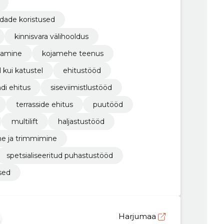
indade koristused
kinnisvara välihooldus
damine
kojamehe teenus
 kui katustel
ehitustööd
i ehitus
siseviimistlustööd
terrasside ehitus
puutööd
multilift
haljastustööd
ne ja trimmimine
spetsialiseeritud puhastustööd
sed
Harjumaa