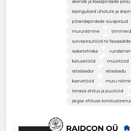
akende ja klaaspindade pesu
lepingulised ühistute ja ärip
põrandapindade süvapesud
muruniitmine
trimmer
survepesutööd nii fassaadidel
rasketehnika
vundamend
katusetööd
müüritööd
rataslaadur
rataslaadu
kaevetööd
muru niitmi
terrassi ehitus ja puutööd
järgse ehituse koristusteenu
RAIDCON OÜ