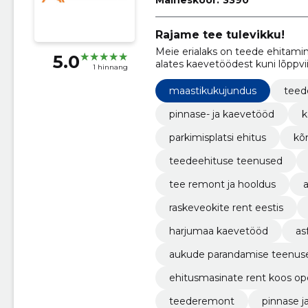
Rajame tee tulevikku!
Meie erialaks on teede ehitami
5.0
alates kaevetöödest kuni lõppvii
1 hinnang
maastikukujundus
teed
pinnase- ja kaevetööd
k
parkimisplatsi ehitus
kõ
teedeehituse teenused
tee remont ja hooldus
raskeveokite rent eestis
harjumaa kaevetööd
as
aukude parandamise teenus
ehitusmasinate rent koos op
teederemont
pinnase j