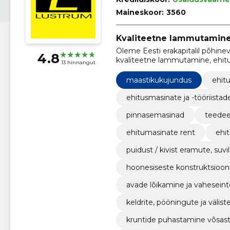
Maineskoor:
3560
Kvaliteetne lammutamine 
Oleme Eesti erakapitalil põhine
4.8
kvaliteetne lammutamine, ehitu
13 hinnangut
maastikukujundus.
maastikukujundus
ehitu
ehitusmasinate ja -tööriistad
pinnasemasinad
teedee
ehitumasinate rent
ehi
puidust / kivist eramute, suvi
elik lammutamine ning ärave
hoonesiseste konstruktsioo
mine.
avade lõikamine ja vahesein
tes.
keldrite, pööningute ja välist
t.
kruntide puhastamine võsast,