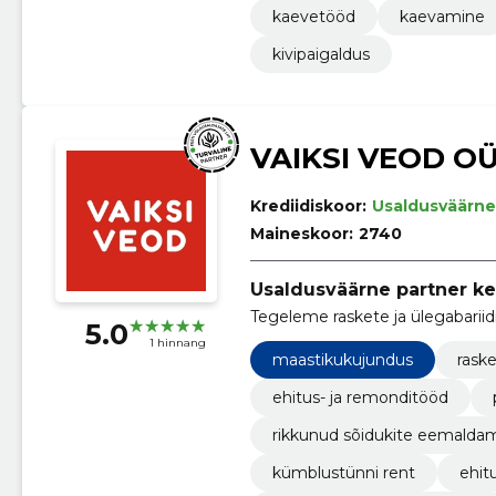
kaevetööd
kaevamine
kivipaigaldus
VAIKSI VEOD O
Krediidiskoor:
Usaldusväärne
Maineskoor:
2740
Usaldusväärne partner ke
Tegeleme raskete ja ülegabariid
5.0
1 hinnang
maastikukujundus
rask
ehitus- ja remonditööd
rikkunud sõidukite eemalda
kümblustünni rent
ehit