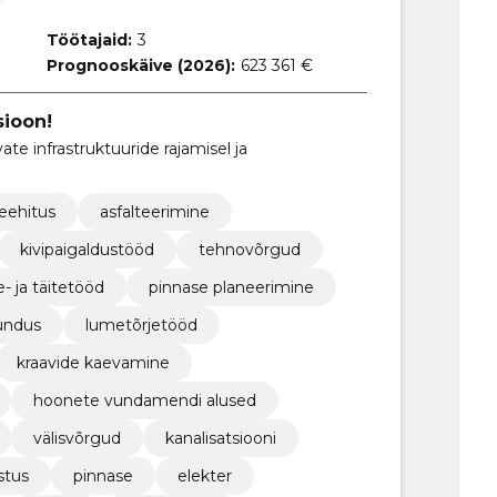
Töötajaid:
3
Prognooskäive (2026):
623 361 €
sioon!
te infrastruktuuride rajamisel ja
eehitus
asfalteerimine
kivipaigaldustööd
tehnovõrgud
- ja täitetööd
pinnase planeerimine
undus
lumetõrjetööd
kraavide kaevamine
hoonete vundamendi alused
välisvõrgud
kanalisatsiooni
stus
pinnase
elekter