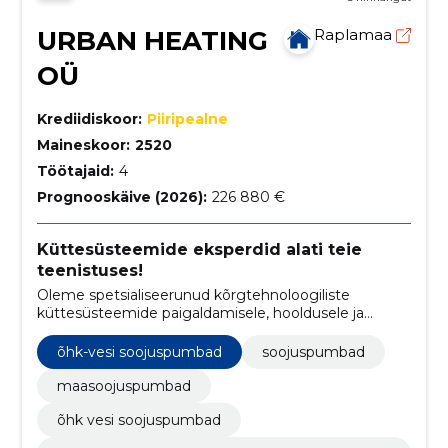
URBAN HEATING
Raplamaa
OÜ
Krediidiskoor:
Piiripealne
Maineskoor:
2520
Töötajaid:
4
Prognooskäive (2026):
226 880 €
Küttesüsteemide eksperdid alati teie
teenistuses!
Oleme spetsialiseerunud kõrgtehnoloogiliste
küttesüsteemide paigaldamisele, hooldusele ja
remondile, pakkudes ka sanitaartehnilisi teenuseid.
õhk-vesi soojuspumbad
soojuspumbad
maasoojuspumbad
õhk vesi soojuspumbad