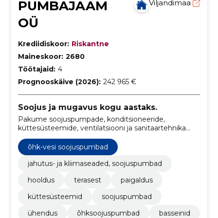
PUMBAJAAM
Viljandimaa
OÜ
Krediidiskoor:
Riskantne
Maineskoor:
2680
Töötajaid:
4
Prognooskäive (2026):
242 965 €
Soojus ja mugavus kogu aastaks.
Pakume soojuspumpade, konditsioneeride,
küttesüsteemide, ventilatsiooni ja sanitaartehnika
toodete müüki, paigaldust ja hooldust.
õhk-vesi soojuspumbad
jahutus- ja kliimaseaded, soojuspumbad
hooldus
terasest
paigaldus
küttesüsteemid
soojuspumbad
ühendus
õhksoojuspumbad
basseinid