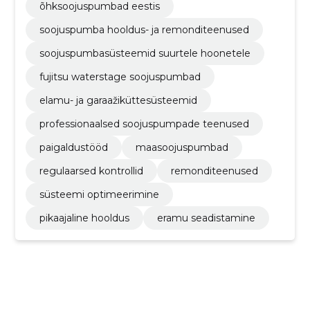
õhksoojuspumbad eestis
soojuspumba hooldus- ja remonditeenused
soojuspumbasüsteemid suurtele hoonetele
fujitsu waterstage soojuspumbad
elamu- ja garaažiküttesüsteemid
professionaalsed soojuspumpade teenused
paigaldustööd
maasoojuspumbad
regulaarsed kontrollid
remonditeenused
süsteemi optimeerimine
pikaajaline hooldus
eramu seadistamine