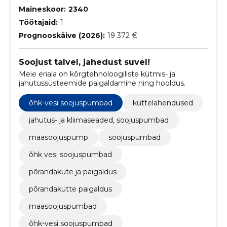
Maineskoor:
2340
Töötajaid:
1
Prognooskäive (2026):
19 372 €
Soojust talvel, jahedust suvel!
Meie eriala on kõrgtehnoloogiliste kütmis- ja
jahutussüsteemide paigaldamine ning hooldus.
õhk-vesi soojuspumbad
küttelahendused
jahutus- ja kliimaseaded, soojuspumbad
maasoojuspump
soojuspumbad
õhk vesi soojuspumbad
põrandaküte ja paigaldus
põrandakütte paigaldus
maasoojuspumbad
õhk-vesi soojuspumbad