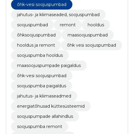
soojuspumbad, soojuspumba hooldus,
õhk-vesi soojuspumbad
maasoojuspumpade paigaldus
jahutus- ja kliimaseaded, soojuspumbad
soojuspumbad
remont
hooldus
õhksoojuspumbad
maasoojuspumbad
hooldus ja remont
õhk vesi soojuspumbad
soojuspumba hooldus
maasoojuspumpade paigaldus
õhk-vesi soojuspumbad
soojuspumba paigaldus
jahutus- ja kliimaseadmed
energiatõhusad küttesüsteemid
soojuspumpade allahindlus
soojuspumba remont