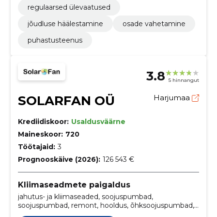
regulaarsed ülevaatused
jõudluse häälestamine
osade vahetamine
puhastusteenus
3.8
5 hinnangut
SOLARFAN OÜ
Harjumaa
Krediidiskoor:
Usaldusväärne
Maineskoor:
720
Töötajaid:
3
Prognooskäive (2026):
126 543 €
Kliimaseadmete paigaldus
jahutus- ja kliimaseaded, soojuspumbad,
soojuspumbad, remont, hooldus, õhksoojuspumbad,
maasoojuspumbad, Hooldus ja remont, õhk vesi