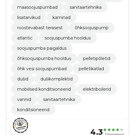
maasoojuspumbad
sanitaartehnika
lisatarvikud
kaminad
roostevabast terasest
õhksoojuspump
atlantic
soojuspumba hooldus
soojuspumba paigaldus
õhksoojuspumba hooldus
pelletipõletid
õhk vesi soojuspumbad
pelletikatlad
dušid
dušikomplektid
mobiilsed konditsioneerid
elektriboilerid
vannid
sanitaartehnika
konditsioneerid
4.3
3 hinnangut