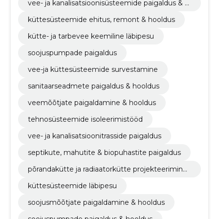
vee- ja kanalisatsioonisüsteemide paigaldus & h
ooldus
küttesüsteemide ehitus, remont & hooldus
kütte- ja tarbevee keemiline läbipesu
soojuspumpade paigaldus
vee-ja küttesüsteemide survestamine
sanitaarseadmete paigaldus & hooldus
veemõõtjate paigaldamine & hooldus
tehnosüsteemide isoleerimistööd
vee- ja kanalisatsioonitrasside paigaldus
septikute, mahutite & biopuhastite paigaldus
põrandakütte ja radiaatorkütte projekteerimine,
paigaldus & hooldus
küttesüsteemide läbipesu
soojusmõõtjate paigaldamine & hooldus
soojuspumpade paigaldus & hooldus