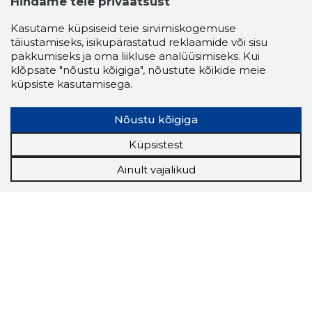
Hindame teie privaatsust
Kasutame küpsiseid teie sirvimiskogemuse
täiustamiseks, isikupärastatud reklaamide või sisu
pakkumiseks ja oma liikluse analüüsimiseks. Kui
klõpsate "nõustu kõigiga", nõustute kõikide meie
küpsiste kasutamisega.
Nõustu kõigiga
Küpsistest
Ainult vajalikud
Storybook
Chrome laiendus