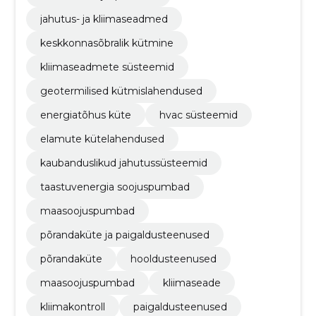
jahutus- ja kliimaseadmed
keskkonnasõbralik kütmine
kliimaseadmete süsteemid
geotermilised kütmislahendused
energiatõhus küte
hvac süsteemid
elamute kütelahendused
kaubanduslikud jahutussüsteemid
taastuvenergia soojuspumbad
maasoojuspumbad
põrandaküte ja paigaldusteenused
põrandaküte
hooldusteenused
maasoojuspumbad
kliimaseade
kliimakontroll
paigaldusteenused