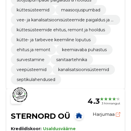
küttesüsteemid
maasoojuspumbad
vee- ja kanalisatsioonisüsteemide paigaldus ja h
ooldus
küttesüsteemide ehitus, remont ja hooldus
kütte- ja tarbevee keemiline loputus
ehitus ja remont
keemiavaba puhastus
survestamine
sanitaartehnika
veepüsteemid
kanalisatsioonisüsteemid
septikulahendused
4.3
3 hinnangut
STERNORD OÜ
Harjumaa
Krediidiskoor:
Usaldusväärne