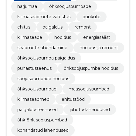
harjumaa
õhksoojuspumpade
kliimaseadmete varustus
puuküte
ehitus
paigaldus
remont
kliimaseade
hooldus
energiasääst
seadmete ühendamine
hooldus ja remont
õhksoojuspumba paigaldus
puhastusteenus
õhksoojuspumba hooldus
soojuspumpade hooldus
õhksoojuspumbad
maasoojuspumbad
kliimaseadmed
ehitustööd
paigaldusteenused
jahutuslahendused
õhk-õhk soojuspumbad
kohandatud lahendused