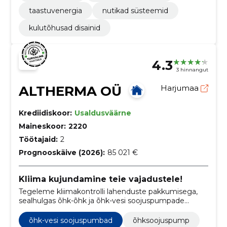
taastuvenergia
nutikad süsteemid
kulutõhusad disainid
4.3
3 hinnangut
ALTHERMA OÜ
Harjumaa
Krediidiskoor:
Usaldusväärne
Maineskoor:
2220
Töötajaid:
2
Prognooskäive (2026):
85 021 €
Kliima kujundamine teie vajadustele!
Tegeleme kliimakontrolli lahenduste pakkumisega,
sealhulgas õhk-õhk ja õhk-vesi soojuspumpade
paigaldus, hooldus ja parandamine ning
maasoojuspumpade süsteemid.
õhk-vesi soojuspumbad
õhksoojuspump