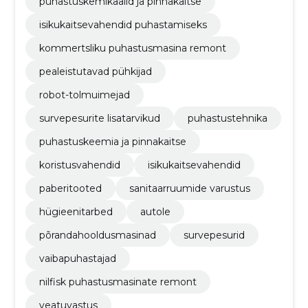
puhastuskemikaalid ja pinnakaitse
isikukaitsevahendid puhastamiseks
kommertsliku puhastusmasina remont
pealeistutavad pühkijad
robot-tolmuimejad
survepesurite lisatarvikud
puhastustehnika
puhastuskeemia ja pinnakaitse
koristusvahendid
isikukaitsevahendid
paberitooted
sanitaarruumide varustus
hügieenitarbed
autole
põrandahooldusmasinad
survepesurid
vaibapuhastajad
nilfisk puhastusmasinate remont
veatuvastus