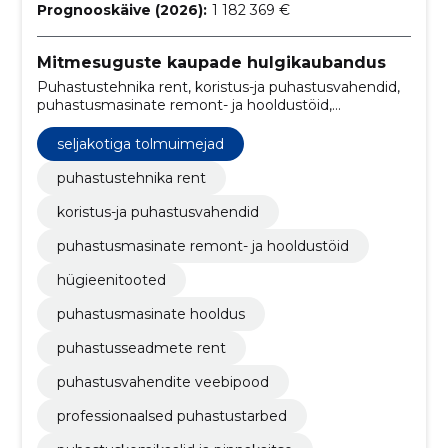
Prognooskäive (2026):
1 182 369 €
Mitmesuguste kaupade hulgikaubandus
Puhastustehnika rent, koristus-ja puhastusvahendid,
puhastusmasinate remont- ja hooldustöid,
tööstuslikud tolmuimejad, põrandahooldusmasinad,
hügieenitooted, puhastusmasinate hooldus,
seljakotiga tolmuimejad
puhastusseadmete rent, puhastusvahendite
veebipood, professionaalsed puhastustarbed
puhastustehnika rent
koristus-ja puhastusvahendid
puhastusmasinate remont- ja hooldustöid
hügieenitooted
puhastusmasinate hooldus
puhastusseadmete rent
puhastusvahendite veebipood
professionaalsed puhastustarbed