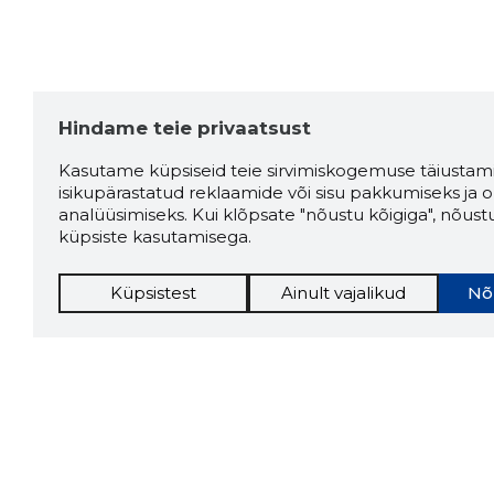
Hindame teie privaatsust
Kasutame küpsiseid teie sirvimiskogemuse täiustami
isikupärastatud reklaamide või sisu pakkumiseks ja o
analüüsimiseks. Kui klõpsate "nõustu kõigiga", nõust
küpsiste kasutamisega.
Küpsistest
Ainult vajalikud
Nõ
Storybo