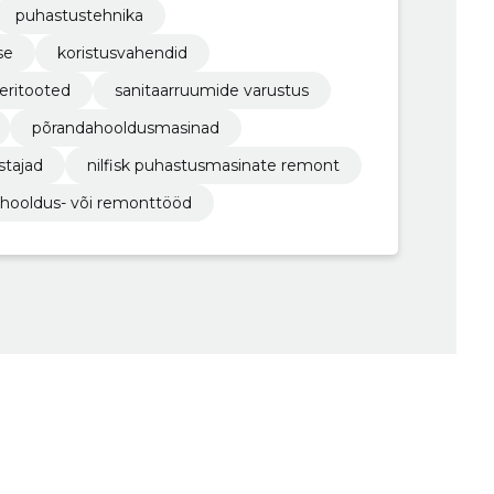
puhastustehnika
se
koristusvahendid
eritooted
sanitaarruumide varustus
põrandahooldusmasinad
stajad
nilfisk puhastusmasinate remont
, hooldus- või remonttööd