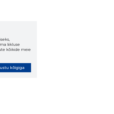
seks,
ma liikluse
ute kõikide meie
ustu kõigiga
oki laiendus ütleb Sulle, mis