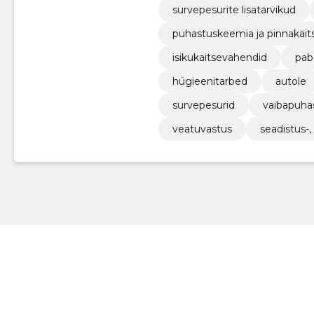
survepesurite lisatarvikud
puhastuskeemia ja pinnakait
isikukaitsevahendid
pab
hügieenitarbed
autole
survepesurid
vaibapuha
veatuvastus
seadistus-