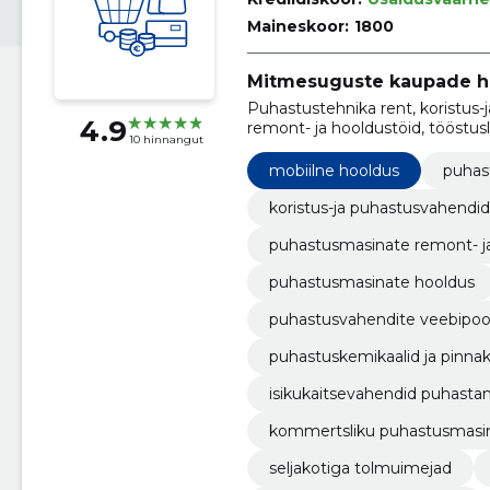
Maineskoor:
1800
Mitmesuguste kaupade h
Puhastustehnika rent, koristus
4.9
remont- ja hooldustöid, tööstu
10 hinnangut
hügieenitooted, puhastusmasin
puhastusvahendite veebipood, 
mobiilne hooldus
puhas
koristus-ja puhastusvahendid
puhastusmasinate remont- ja
puhastusmasinate hooldus
puhastusvahendite veebipo
puhastuskemikaalid ja pinnak
isikukaitsevahendid puhasta
kommertsliku puhastusmasi
seljakotiga tolmuimejad