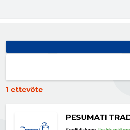
1 ettevõte
PESUMATI TRA
Krediidiskoor:
Usaldusväärne