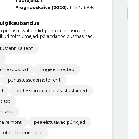
Töötajaid:
6
Prognooskäive (2026):
1 182 369 €
ulgikaubandus
-ja puhastusvahendid, puhastusmasinate
slikud tolmuimejad, põrandahooldusmasinad,
ate hooldus, puhastusseadmete rent,
professionaalsed puhastustarbed
tustehnika rent
 hooldustöid
hügieenitooted
puhastusseadmete rent
od
professionaalsed puhastustarbed
aitse
miseks
na remont
pealeistutavad pühkijad
robot-tolmuimejad