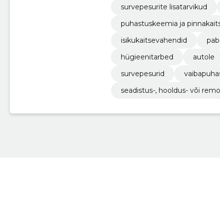
survepesurite lisatarvikud
puhastuskeemia ja pinnakait
isikukaitsevahendid
pab
hügieenitarbed
autole
survepesurid
vaibapuha
seadistus-, hooldus- või rem