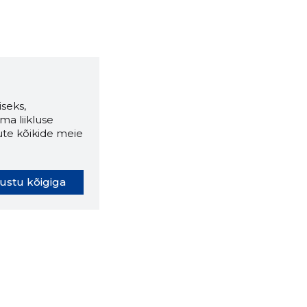
seks,
ma liikluse
ute kõikide meie
ustu kõigiga
oki laiendus ütleb Sulle, mis