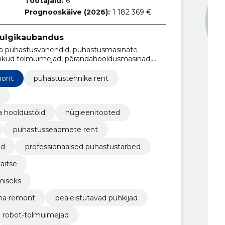
Töötajaid:
6
Prognooskäive (2026):
1 182 369 €
ulgikaubandus
-ja puhastusvahendid, puhastusmasinate
slikud tolmuimejad, põrandahooldusmasinad,
ate hooldus, puhastusseadmete rent,
professionaalsed puhastustarbed
mont
puhastustehnika rent
 hooldustöid
hügieenitooted
puhastusseadmete rent
od
professionaalsed puhastustarbed
aitse
miseks
na remont
pealeistutavad pühkijad
robot-tolmuimejad