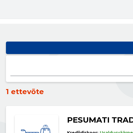
1 ettevõte
PESUMATI TRA
Krediidiskoor:
Usaldusväärne