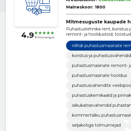
Maineskoor:
1800
Mitmesuguste kaupade h
Puhastustehnika rent, koristus
4.9
remont- ja hooldustöid, tööstu
10 hinnangut
hügieenitooted, puhastusmasin
puhastusvahendite veebipood, 
nilfisk puhastusmasinate re
koristus-ja puhastusvahendid
puhastusmasinate remont- ja
puhastusmasinate hooldus
puhastusvahendite veebipo
puhastuskemikaalid ja pinnak
isikukaitsevahendid puhasta
kommertsliku puhastusmasi
seljakotiga tolmuimejad