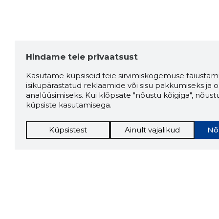
Hindame teie privaatsust
Kasutame küpsiseid teie sirvimiskogemuse täiustami
isikupärastatud reklaamide või sisu pakkumiseks ja o
analüüsimiseks. Kui klõpsate "nõustu kõigiga", nõust
küpsiste kasutamisega.
Küpsistest
Ainult vajalikud
Nõ
Storybo