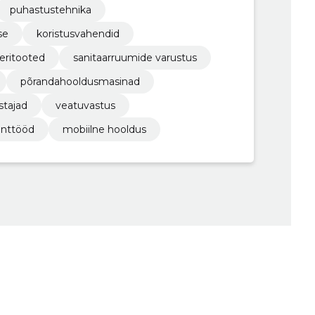
puhastustehnika
se
koristusvahendid
eritooted
sanitaarruumide varustus
põrandahooldusmasinad
stajad
veatuvastus
onttööd
mobiilne hooldus