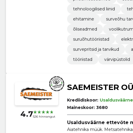
tehnoloogilised liinid
te
ehitamine
surveõhu tar
õliseadmed
voolikutrum
suruõhutööriistad
elektr
survepritsid ja tarvikud
tööriistad
värvipüstolid
SAEMEISTER O
Krediidiskoor:
Usaldusväärne
Maineskoor:
3680
4.7
526 hinnangut
Usaldusväärne ettevõte m
Aiatehnika müük. Metsatehnika 