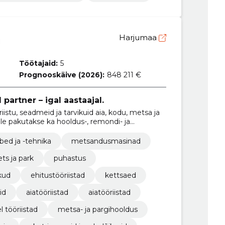
Harjumaa
Töötajaid:
5
Prognooskäive (2026):
848 211 €
 partner – igal aastaajal.
iistu, seadmeid ja tarvikuid aia, kodu, metsa ja
le pakutakse ka hooldus-, remondi- ja
iendi vajadustele.
bed ja -tehnika
metsandusmasinad
ts ja park
puhastus
kud
ehitustööriistad
kettsaed
id
aiatööriistad
aiatööriistad
l tööriistad
metsa- ja pargihooldus