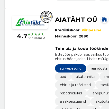
AIATÄHT OÜ
Krediidiskoor:
Piiripealne
4.7
Maineskoor:
2880
144 hinnangut
Teie aia ja kodu töökindel
Ettevõte pakub laias valikus töör
ehitustööde jaoks. Lisaks müügi
renditeenuseid, et vastata iga kl
survepesurid
aiandustar
aed
akutehnika
me
ehitus ja tööriistad
tarvi
robotniidukid
lehepuhur
aiaaksessuaarid
akutoite