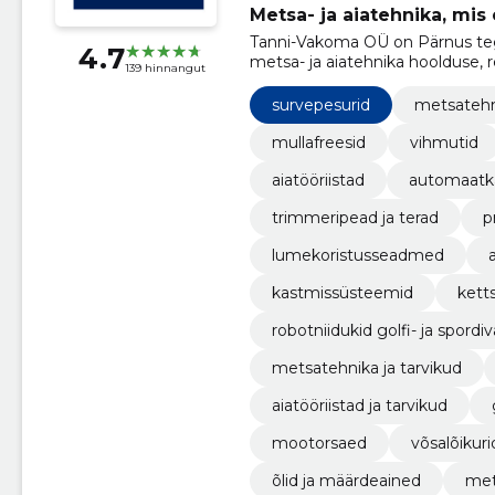
Metsa- ja aiatehnika, mis e
Tanni-Vakoma OÜ on Pärnus teg
4.7
metsa- ja aiatehnika hoolduse, 
139 hinnangut
teeninud alates 1992. aastast.
survepesurid
metsatehn
mullafreesid
vihmutid
aiatööriistad
automaatk
trimmeripead ja terad
p
lumekoristusseadmed
kastmissüsteemid
kett
robotniidukid golfi- ja spordiv
metsatehnika ja tarvikud
aiatööriistad ja tarvikud
mootorsaed
võsalõikuri
õlid ja määrdeained
met