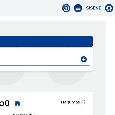
SISENE
 OÜ
Harjumaa