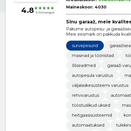
Maineskoor:
4030
4.8
5 hinnangut
Sinu garaaž, meie kvalitee
Pakume autopesu- ja garaažisea
Meie eesmärk on pakkuda kvalite
kliendile.
survepesurid
garaažis
masinad ja tööriistad
tö
õliseadmed
garaaži var
autopesula varustus
mas
väljalaskesüsteemi varustus
rehvivarustus
automaat
tööstuslikud uksed
masi
heitgaasisüsteemid
kon
automaatuksed
tulekin