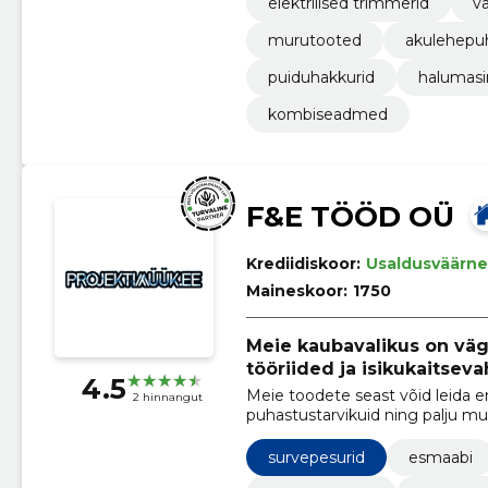
elektrilised trimmerid
va
murutooted
akulehepu
puiduhakkurid
halumasi
kombiseadmed
F&E TÖÖD OÜ
Krediidiskoor:
Usaldusväärne
Maineskoor:
1750
Meie kaubavalikus on väga
tööriided ja isikukaitsev
4.5
Meie toodete seast võid leida en
2 hinnangut
puhastustarvikuid ning palju m
survepesurid
esmaabi