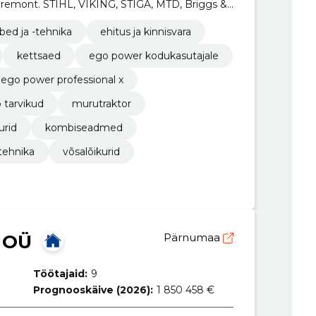
 remont. STIHL, VIKING, STIGA, MTD, Briggs &
bed ja -tehnika
ehitus ja kinnisvara
kettsaed
ego power kodukasutajale
ego power professional x
 tarvikud
murutraktor
urid
kombiseadmed
tehnika
võsalõikurid
 OÜ
Pärnumaa
Töötajaid:
9
Prognooskäive (2026):
1 850 458 €