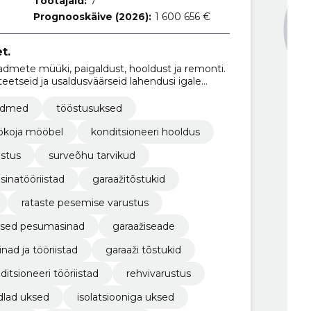
Töötajaid:
7
Prognooskäive (2026):
1 600 656 €
t.
dmete müüki, paigaldust, hooldust ja remonti.
etseid ja usaldusväärseid lahendusi igale
eadmed
tööstusuksed
ökoja mööbel
konditsioneeri hooldus
ustus
surveõhu tarvikud
inatööriistad
garaažitõstukid
rataste pesemise varustus
sed pesumasinad
garaažiseade
nad ja tööriistad
garaaži tõstukid
ditsioneeri tööriistad
rehvivarustus
dlad uksed
isolatsiooniga uksed