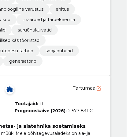
hnoloogiline varustus
ehitus
vikud
määrded ja tarbekeemia
lid
suruõhukuivatid
ilised käsitööriistad
autopesu tarbed
soojapuhurid
generaatorid
Ü
Tartumaa
Töötajaid:
11
Prognooskäive (2026):
2 577 831 €
etsa- ja aiatehnika soetamiseks
müük. Meie põhitegevusaladeks on aia- ja