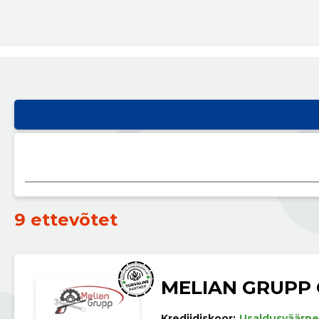
9 ettevõtet
MELIAN GRUPP
Krediidiskoor:
Usaldusväärne