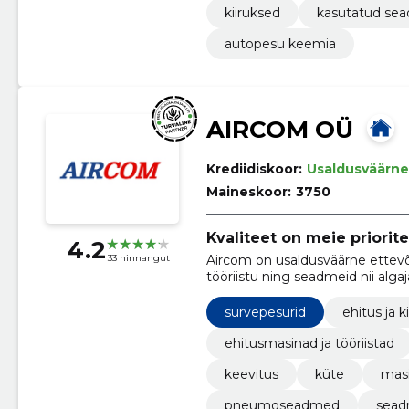
kiiruksed
kasutatud se
autopesu keemia
AIRCOM OÜ
Krediidiskoor:
Usaldusväärne
Maineskoor:
3750
Kvaliteet on meie priorite
4.2
Aircom on usaldusväärne ettevõ
33 hinnangut
tööriistu ning seadmeid nii algaj
survepesurid
ehitus ja k
ehitusmasinad ja tööriistad
keevitus
küte
masi
pneumoseadmed
sea