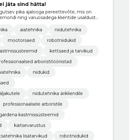
i jäta sind hätta!
utsev pika ajalooga pereettevõte, mis on
remondi ning varuosadega klientide usaldust
ika
aiatehnika
niidutehnika
mootorsaed
robotniidukid
astmissüsteemid
kettsaed ja tarvikud
rofessionaalsed arboristitööriistad
aiatehnika
niidukid
saed
äljakutele
niidutehnika ärikliendile
professionaalsele arboristile
gardena kastmissüsteemid
d
kaitsevarustus
satehnika lisatarvikud
robotniidukid