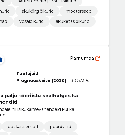
ria
akutrimmerid ja rohulõikurid
hurid
akukõrglõikurid
mootorsaed
nad
võsalõikurid
akuketaslõikurid
Pärnumaa
Töötajaid:
–
Prognooskäive (2026):
130 573 €
 palju tööriistu sealhulgas ka
ahendid
dale nii isikukaitsevahendeid kui ka
uud
peakaitsemed
pöördviilid