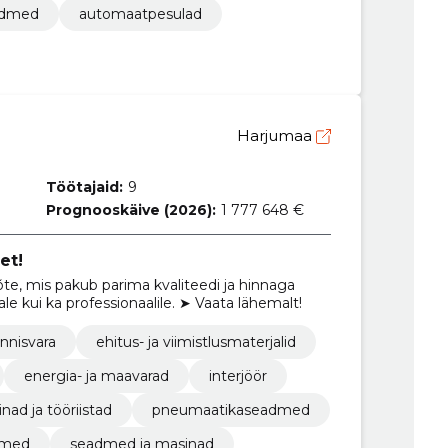
admed
automaatpesulad
Harjumaa
Töötajaid:
9
Prognooskäive (2026):
1 777 648 €
et!
te, mis pakub parima kvaliteedi ja hinnaga
ale kui ka professionaalile. ➤ Vaata lähemalt!
innisvara
ehitus- ja viimistlusmaterjalid
energia- ja maavarad
interjöör
nad ja tööriistad
pneumaatikaseadmed
dmed
seadmed ja masinad