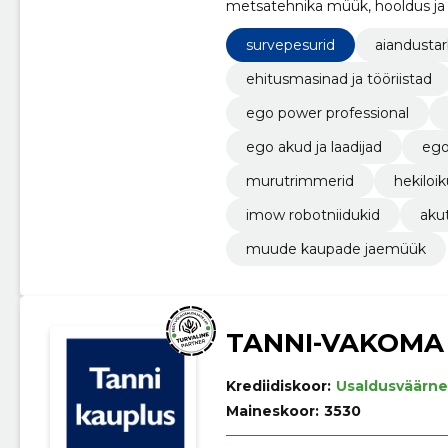
metsatehnika müük, hooldus ja
Stratton.
survepesurid
aiandustar
ehitusmasinad ja tööriistad
ego power professional
ego akud ja laadijad
ego
murutrimmerid
hekiloik
imow robotniidukid
aku
muude kaupade jaemüük
TANNI-VAKOMA
Krediidiskoor:
Usaldusväärne
Maineskoor:
3530