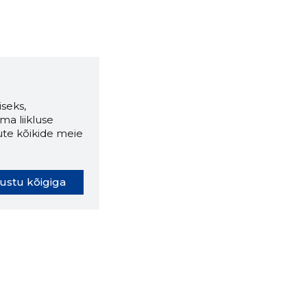
seks,
ma liikluse
ute kõikide meie
ustu kõigiga
oki laiendus ütleb Sulle, mis