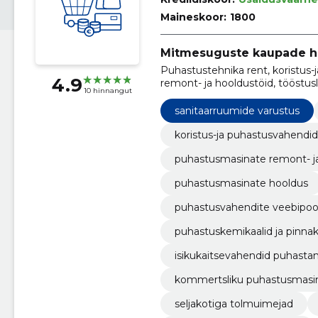
Maineskoor:
1800
Mitmesuguste kaupade h
Puhastustehnika rent, koristus
4.9
remont- ja hooldustöid, tööstu
10 hinnangut
hügieenitooted, puhastusmasin
puhastusvahendite veebipood, 
sanitaarruumide varustus
koristus-ja puhastusvahendid
puhastusmasinate remont- ja
puhastusmasinate hooldus
puhastusvahendite veebipo
puhastuskemikaalid ja pinnak
isikukaitsevahendid puhasta
kommertsliku puhastusmasi
seljakotiga tolmuimejad