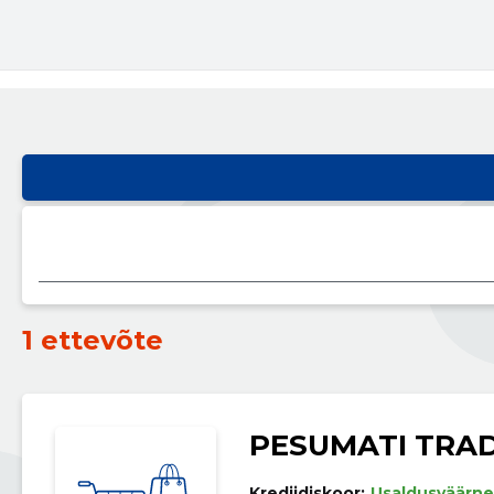
1 ettevõte
PESUMATI TRA
Krediidiskoor:
Usaldusväärne