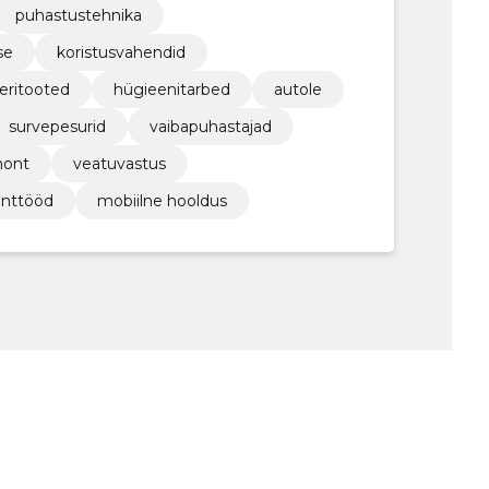
puhastustehnika
se
koristusvahendid
eritooted
hügieenitarbed
autole
survepesurid
vaibapuhastajad
mont
veatuvastus
onttööd
mobiilne hooldus