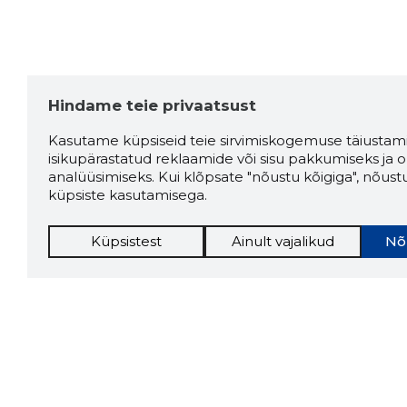
Hindame teie privaatsust
Kasutame küpsiseid teie sirvimiskogemuse täiustami
isikupärastatud reklaamide või sisu pakkumiseks ja o
analüüsimiseks. Kui klõpsate "nõustu kõigiga", nõust
küpsiste kasutamisega.
Küpsistest
Ainult vajalikud
Nõ
Storybo