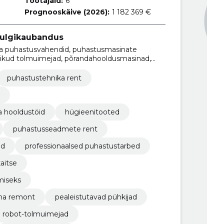
Töötajaid:
6
Prognooskäive (2026):
1 182 369 €
ulgikaubandus
-ja puhastusvahendid, puhastusmasinate
slikud tolmuimejad, põrandahooldusmasinad,
ate hooldus, puhastusseadmete rent,
professionaalsed puhastustarbed
puhastustehnika rent
 hooldustöid
hügieenitooted
puhastusseadmete rent
od
professionaalsed puhastustarbed
aitse
miseks
na remont
pealeistutavad pühkijad
robot-tolmuimejad