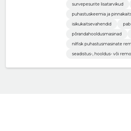
survepesurite lisatarvikud
puhastuskeemia ja pinnakait
isikukaitsevahendid
pab
põrandahooldusmasinad
nilfisk puhastusmasinate re
seadistus-, hooldus- või rem