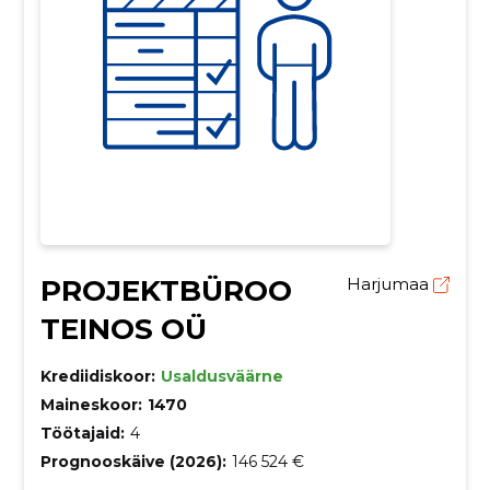
PROJEKTBÜROO
Harjumaa
TEINOS OÜ
Krediidiskoor:
Usaldusväärne
Maineskoor:
1470
Töötajaid:
4
Prognooskäive (2026):
146 524 €