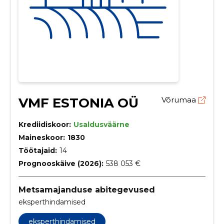
VMF ESTONIA OÜ
Võrumaa
Krediidiskoor:
Usaldusväärne
Maineskoor:
1830
Töötajaid:
14
Prognooskäive (2026):
538 053 €
Metsamajanduse abitegevused
eksperthindamised
eksperthindamised