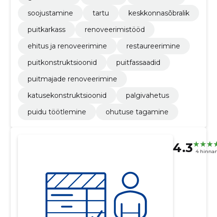
soojustamine
tartu
keskkonnasõbralik
puitkarkass
renoveerimistööd
ehitus ja renoveerimine
restaureerimine
puitkonstruktsioonid
puitfassaadid
puitmajade renoveerimine
katusekonstruktsioonid
palgivahetus
puidu töötlemine
ohutuse tagamine
4.3
4 hinna