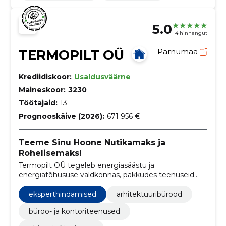
5.0
4 hinnangut
TERMOPILT OÜ
Pärnumaa
Krediidiskoor:
Usaldusväärne
Maineskoor:
3230
Töötajaid:
13
Prognooskäive (2026):
671 956 €
Teeme Sinu Hoone Nutikamaks ja
Rohelisemaks!
Termopilt OÜ tegeleb energiasäästu ja
energiatõhususe valdkonnas, pakkudes teenuseid
nagu energiaaudit, energiamärgis ja konsultatsioonid,
et aidata klientidel vähendada energiakulusid ja
eksperthindamised
arhitektuuribürood
parandada hoone tõhusust.
büroo- ja kontoriteenused