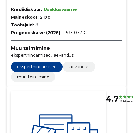
Krediidiskoor:
Usaldusväärne
Maineskoor:
2170
Töötajaid:
8
Prognooskäive (2026):
1 533 077 €
Muu teimimine
eksperthindamised, laevandus
eksperthindamised
laevandus
muu teimimine
4.7
9 hinna