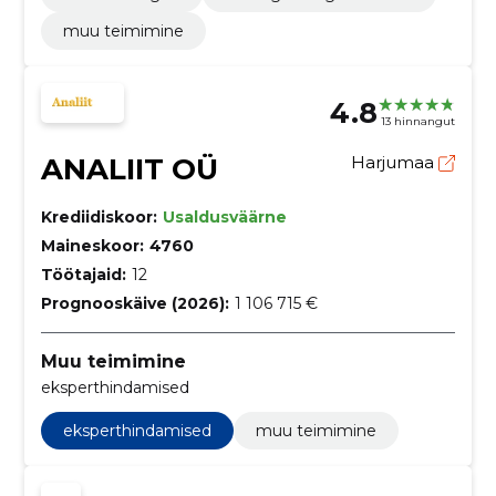
muu teimimine
4.8
13 hinnangut
ANALIIT OÜ
Harjumaa
Krediidiskoor:
Usaldusväärne
Maineskoor:
4760
Töötajaid:
12
Prognooskäive (2026):
1 106 715 €
Muu teimimine
eksperthindamised
eksperthindamised
muu teimimine