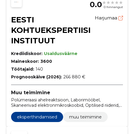
0.0
0 hinnangut
EESTI
Harjumaa
KOHTUEKSPERTIISI
INSTITUUT
Krediidiskoor:
Usaldusväärne
Maineskoor:
3600
Töötajaid:
140
Prognooskäive (2026):
266 880 €
Muu teimimine
Polümeraasi ahelreaktsioon, Laborimööbel,
Skaneerivad elektronmikroskoobid, Optilised riiderid,
Surnukuuri külmikud või jääkambrid, Mitmesugused
tarkvarapaketid ja arvutisüsteemid, Failiserverid,
eksperthindamised
muu teimimine
Mootorsõidukid, Meditsiiniseadmed,
Erifunktsioonidega masinad ja aparatuur