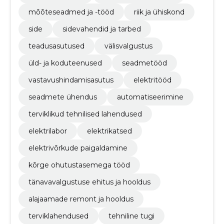
mõõteseadmed ja -tööd
riik ja ühiskond
side
sidevahendid ja tarbed
teadusasutused
välisvalgustus
üld- ja koduteenused
seadmetööd
vastavushindamisasutus
elektritööd
seadmete ühendus
automatiseerimine
terviklikud tehnilised lahendused
elektrilabor
elektrikatsed
elektrivõrkude paigaldamine
kõrge ohutustasemega tööd
tänavavalgustuse ehitus ja hooldus
alajaamade remont ja hooldus
terviklahendused
tehniline tugi