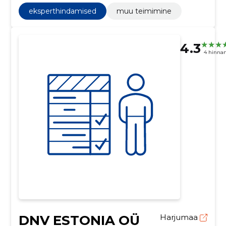
eksperthindamised
muu teimimine
4.3
4 hinna
DNV ESTONIA OÜ
Harjumaa