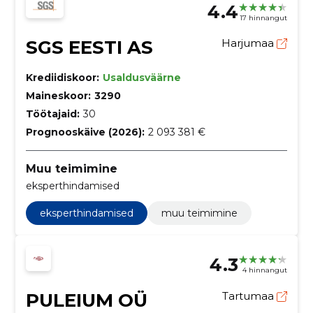
4.4
17 hinnangut
SGS EESTI AS
Harjumaa
Krediidiskoor:
Usaldusväärne
Maineskoor:
3290
Töötajaid:
30
Prognooskäive (2026):
2 093 381 €
Muu teimimine
eksperthindamised
eksperthindamised
muu teimimine
4.3
4 hinnangut
PULEIUM OÜ
Tartumaa