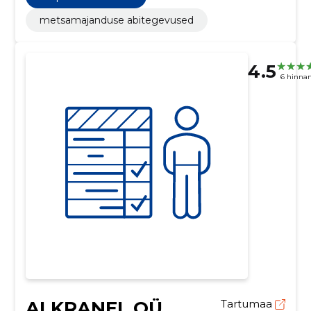
metsamajanduse abitegevused
4.5
6 hinna
ALKRANEL OÜ
Tartumaa