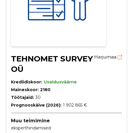
TEHNOMET SURVEY
Harjumaa
OÜ
Krediidiskoor:
Usaldusväärne
Maineskoor:
2180
Töötajaid:
30
Prognooskäive (2026):
1 902 865 €
Muu teimimine
eksperthindamised