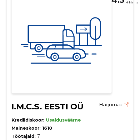
4 hinna
I.M.C.S. EESTI OÜ
Harjumaa
Krediidiskoor:
Usaldusväärne
Maineskoor:
1610
Töötajaid:
7