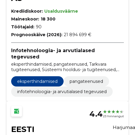
Krediidiskoor:
Usaldusväärne
Maineskoor:
18 300
Töötajaid:
90
Prognooskäive (2026):
21 894 699 €
Infotehnoloogia- ja arvutialased
tegevused
eksperthindamised, pangateenused, Tarkvara
tugiteenused, Süsteemi hooldus- ja tugiteenused,
Turvatarkvarapakett, Teenusepakkuja teenused
eksperthindamised
pangateenused
infotehnoloogia- ja arvutialased tegevused
4.4
23 hinnangut
EESTI
Harjuma