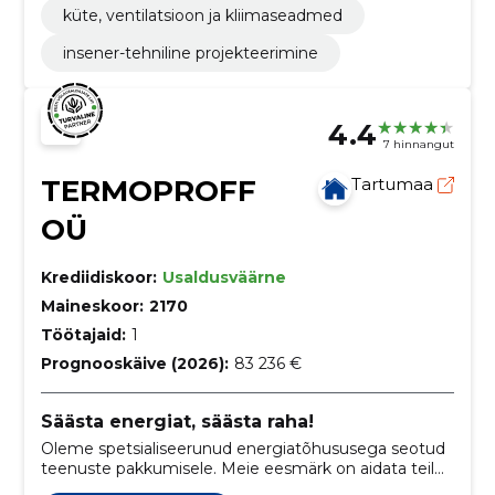
küte, ventilatsioon ja kliimaseadmed
insener-tehniline projekteerimine
4.4
7 hinnangut
TERMOPROFF
Tartumaa
OÜ
Krediidiskoor:
Usaldusväärne
Maineskoor:
2170
Töötajaid:
1
Prognooskäive (2026):
83 236 €
Säästa energiat, säästa raha!
Oleme spetsialiseerunud energiatõhususega seotud
teenuste pakkumisele. Meie eesmärk on aidata teil
säästa energiat, parandada hoone sisekliimat ja