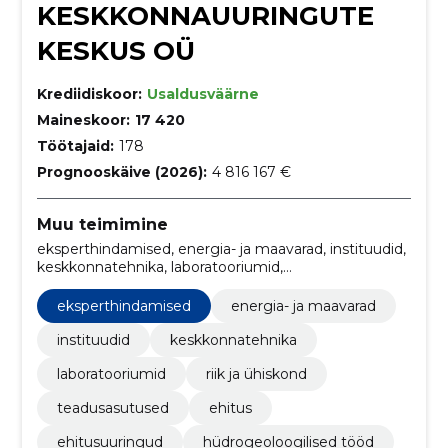
KESKKONNAUURINGUTE
KESKUS OÜ
Krediidiskoor:
Usaldusväärne
Maineskoor:
17 420
Töötajaid:
178
Prognooskäive (2026):
4 816 167 €
Muu teimimine
eksperthindamised, energia- ja maavarad, instituudid,
keskkonnatehnika, laboratooriumid,
hüdrogeoloogilised tööd, teadusasutused, Pliivaba
bensiin, Kutserõivad, eritöörõivad ja manused,
eksperthindamised
energia- ja maavarad
Uurimis- ja eksperimentaalarendustöö teenused
instituudid
keskkonnatehnika
laboratooriumid
riik ja ühiskond
teadusasutused
ehitus
ehitusuuringud
hüdrogeoloogilised tööd