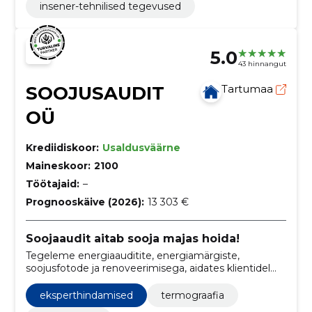
insener-tehnilised tegevused
5.0
43 hinnangut
SOOJUSAUDIT
Tartumaa
OÜ
Krediidiskoor:
Usaldusväärne
Maineskoor:
2100
Töötajaid:
–
Prognooskäive (2026):
13 303 €
Soojaaudit aitab sooja majas hoida!
Tegeleme energiaauditite, energiamärgiste,
soojusfotode ja renoveerimisega, aidates klientidel
parandada energiatõhusust ja säästa kulusid
kinnisvara valdkonnas.
eksperthindamised
termograafia