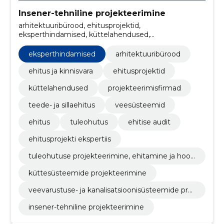
Insener-tehniline projekteerimine
arhitektuuribürood, ehitusprojektid,
eksperthindamised, küttelahendused,
projekteerimisfirmad, teede- ja sillaehitus,
veesüsteemid, ehitus, tuleohutus, Ehitise audit
eksperthindamised
arhitektuuribürood
ehitus ja kinnisvara
ehitusprojektid
küttelahendused
projekteerimisfirmad
teede- ja sillaehitus
veesüsteemid
ehitus
tuleohutus
ehitise audit
ehitusprojekti ekspertiis
tuleohutuse projekteerimine, ehitamine ja hool
damine
küttesüsteemide projekteerimine
veevarustuse- ja kanalisatsioonisüsteemide proj
ekteerimine
insener-tehniline projekteerimine