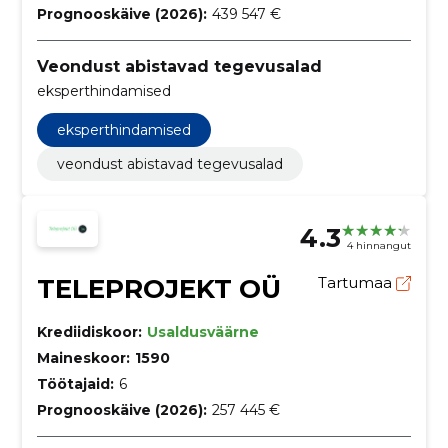
Prognooskäive (2026):
439 547 €
Veondust abistavad tegevusalad
eksperthindamised
eksperthindamised
veondust abistavad tegevusalad
4.3
4 hinnangut
TELEPROJEKT OÜ
Tartumaa
Krediidiskoor:
Usaldusväärne
Maineskoor:
1590
Töötajaid:
6
Prognooskäive (2026):
257 445 €