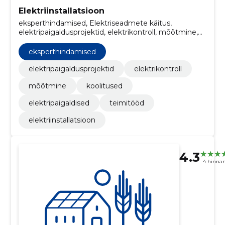
Elektriinstallatsioon
eksperthindamised, Elektriseadmete käitus,
elektripaigaldusprojektid, elektrikontroll, mõõtmine,
Koolitused, elektripaigaldised, Teimitööd
eksperthindamised
elektripaigaldusprojektid
elektrikontroll
mõõtmine
koolitused
elektripaigaldised
teimitööd
elektriinstallatsioon
4.3
4 hinna