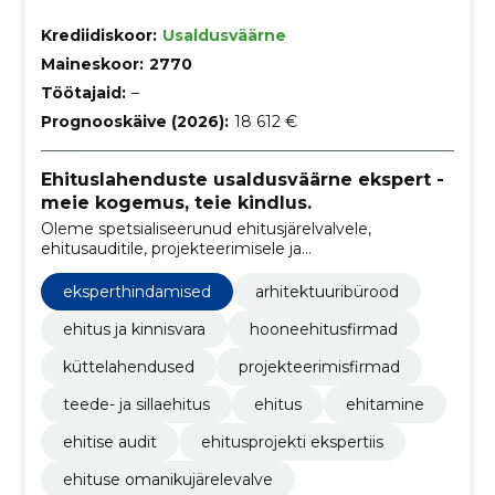
Krediidiskoor:
Usaldusväärne
Maineskoor:
2770
Töötajaid:
–
Prognooskäive (2026):
18 612 €
Ehituslahenduste usaldusväärne ekspert -
meie kogemus, teie kindlus.
Oleme spetsialiseerunud ehitusjärelvalvele,
ehitusauditile, projekteerimisele ja
konsultatsiooniteenustele, pakkudes professionaalset
abi ja tagades kvaliteedi ehitusprotsessis.
eksperthindamised
arhitektuuribürood
ehitus ja kinnisvara
hooneehitusfirmad
küttelahendused
projekteerimisfirmad
teede- ja sillaehitus
ehitus
ehitamine
ehitise audit
ehitusprojekti ekspertiis
ehituse omanikujärelevalve