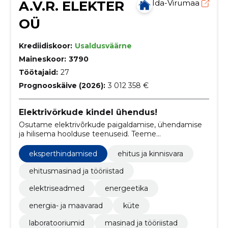
A.V.R. ELEKTER
Ida-Virumaa
OÜ
Krediidiskoor:
Usaldusväärne
Maineskoor:
3790
Töötajaid:
27
Prognooskäive (2026):
3 012 358 €
Elektrivõrkude kindel ühendus!
Osutame elektrivõrkude paigaldamise, ühendamise
ja hilisema hoolduse teenuseid. Teeme
elektriseadmete, alajaamade, jaotuskilpide jms
ühendamise. millele järgneb elektritööde lubade
eksperthindamised
ehitus ja kinnisvara
kinnitamine.
ehitusmasinad ja tööriistad
elektriseadmed
energeetika
energia- ja maavarad
küte
laboratooriumid
masinad ja tööriistad