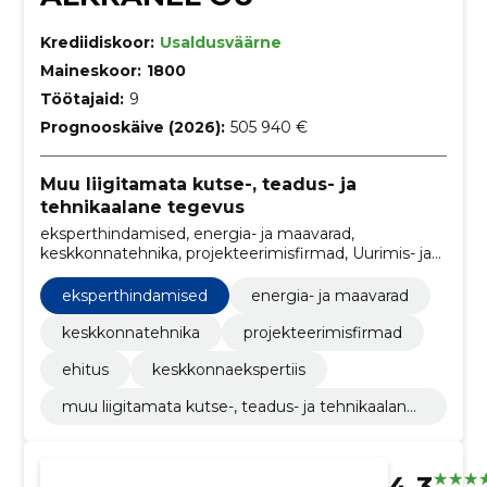
Krediidiskoor:
Usaldusväärne
Maineskoor:
1800
Töötajaid:
9
Prognooskäive (2026):
505 940 €
Muu liigitamata kutse-, teadus- ja
tehnikaalane tegevus
eksperthindamised, energia- ja maavarad,
keskkonnatehnika, projekteerimisfirmad, Uurimis- ja
arendustöö planeerimine ning elluviimine, Uurimis- ja
arendustöö nõustamisteenused, Mürareostusega
eksperthindamised
energia- ja maavarad
seotud teenused, Uurimistööteenused, Arendustöö
nõustamisteenused, Looduskaitsealade teenused
keskkonnatehnika
projekteerimisfirmad
ehitus
keskkonnaekspertiis
muu liigitamata kutse-, teadus- ja tehnikaalane
tegevus
4.3