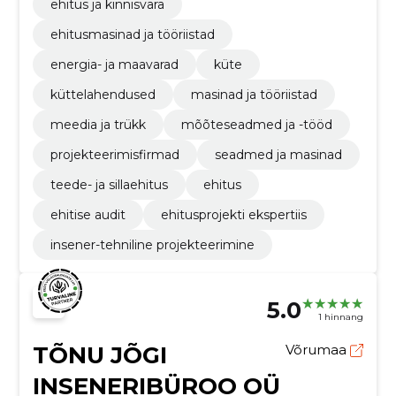
ehitus ja kinnisvara
ehitusmasinad ja tööriistad
energia- ja maavarad
küte
küttelahendused
masinad ja tööriistad
meedia ja trükk
mõõteseadmed ja -tööd
projekteerimisfirmad
seadmed ja masinad
teede- ja sillaehitus
ehitus
ehitise audit
ehitusprojekti ekspertiis
insener-tehniline projekteerimine
5.0
1 hinnang
TÕNU JÕGI
Võrumaa
INSENERIBÜROO OÜ