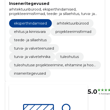
Inseneritegevused
arhitektuuribürood, eksperthindamised,
projekteerimisfirmad, teede- ja sillaehitus, turva- ja
valveteenused, turva- ja valvetehnika, tuleohutus,
Tuleohutuse projekteerimine, ehitamine ja
eksperthindamised
arhitektuuribürood
hooldamine, ehitus ja kinnisvara
ehitus ja kinnisvara
projekteerimisfirmad
teede- ja sillaehitus
turva- ja valveteenused
turva- ja valvetehnika
tuleohutus
tuleohutuse projekteerimine, ehitamine ja hool
damine
inseneritegevused
5.0
4 hinna