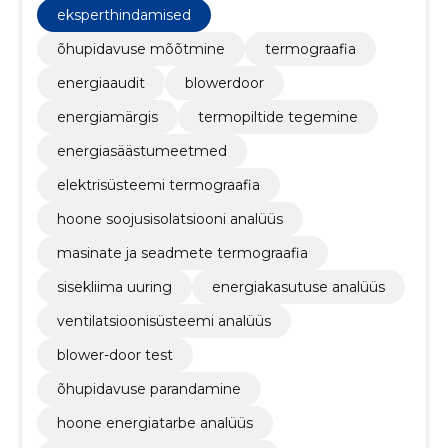
muuta elu mugavamaks.
eksperthindamised
õhupidavuse mõõtmine
termograafia
energiaaudit
blowerdoor
energiamärgis
termopiltide tegemine
energiasäästumeetmed
elektrisüsteemi termograafia
hoone soojusisolatsiooni analüüs
masinate ja seadmete termograafia
sisekliima uuring
energiakasutuse analüüs
ventilatsioonisüsteemi analüüs
blower-door test
õhupidavuse parandamine
hoone energiatarbe analüüs