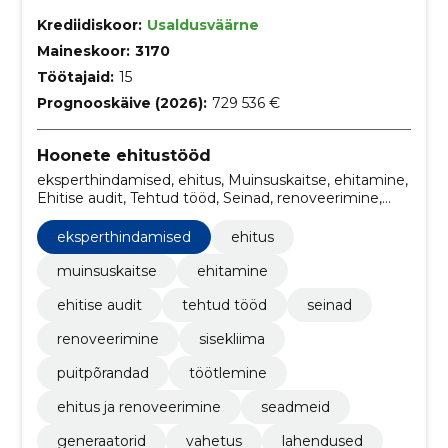
Krediidiskoor:
Usaldusväärne
Maineskoor:
3170
Töötajaid:
15
Prognooskäive (2026):
729 536 €
Hoonete ehitustööd
eksperthindamised, ehitus, Muinsuskaitse, ehitamine,
Ehitise audit, Tehtud tööd, Seinad, renoveerimine,
sisekliima, puitpõrandad
eksperthindamised
ehitus
muinsuskaitse
ehitamine
ehitise audit
tehtud tööd
seinad
renoveerimine
sisekliima
puitpõrandad
töötlemine
ehitus ja renoveerimine
seadmeid
generaatorid
vahetus
lahendused