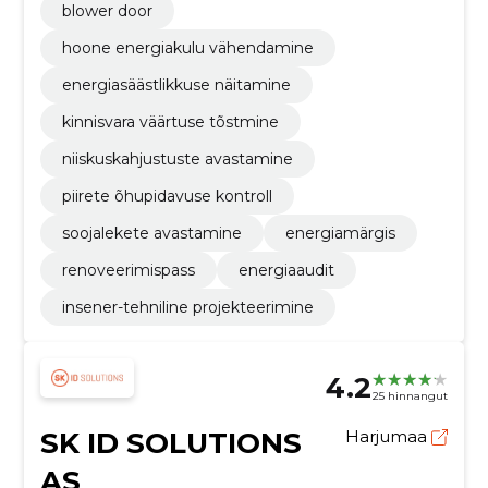
blower door
hoone energiakulu vähendamine
energiasäästlikkuse näitamine
kinnisvara väärtuse tõstmine
niiskuskahjustuste avastamine
piirete õhupidavuse kontroll
soojalekete avastamine
energiamärgis
renoveerimispass
energiaaudit
insener-tehniline projekteerimine
4.2
25 hinnangut
SK ID SOLUTIONS
Harjumaa
AS