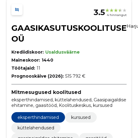
3.5
4 hinnangut
GAASIKASUTUSKOOLITUSE
Har
OÜ
Krediidiskoor:
Usaldusväärne
Maineskoor:
1440
Töötajaid:
11
Prognooskäive (2026):
515 792 €
Mitmesugused koolitused
eksperthindamised, küttelahendused, Gaasipaigaldise
ehitamine, gaasitööd, Koolituskeskus, kursused
eksperthindamised
kursused
küttelahendused