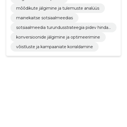
mõõdikute jälgimine ja tulemuste analüüs
mainekaitse sotsiaalmeedias
sotsiaalmeedia turundusstrateegia pidev hinda
mine ja kohandamine vastavalt tulemustele
konversioonide jälgimine ja optimeerimine
võistluste ja kampaaniate korraldamine