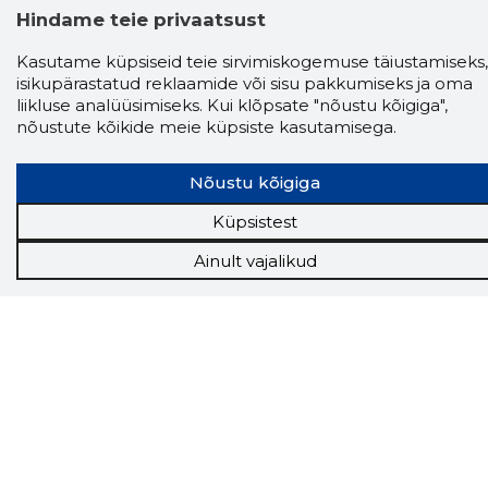
Hindame teie privaatsust
Kasutame küpsiseid teie sirvimiskogemuse täiustamiseks,
isikupärastatud reklaamide või sisu pakkumiseks ja oma
liikluse analüüsimiseks. Kui klõpsate "nõustu kõigiga",
nõustute kõikide meie küpsiste kasutamisega.
Nõustu kõigiga
Küpsistest
Storybook
Ainult vajalikud
Chrome laiendus
Storybooki laiendus ütleb Sulle, mis firma
veebilehel Sa parajasti viibid ja kui usaldusväärne
see firma täna on.
LAADI LAIENDUS ALLA
Näed helistaja tausta!
Storybooki Äpp toob