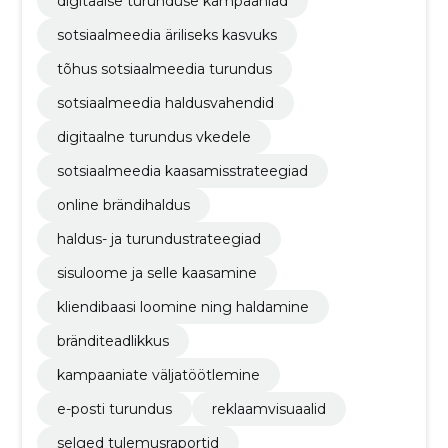
digitaalse turunduse kampaaniad
sotsiaalmeedia äriliseks kasvuks
tõhus sotsiaalmeedia turundus
sotsiaalmeedia haldusvahendid
digitaalne turundus vkedele
sotsiaalmeedia kaasamisstrateegiad
online brändihaldus
haldus- ja turundustrateegiad
sisuloome ja selle kaasamine
kliendibaasi loomine ning haldamine
bränditeadlikkus
kampaaniate väljatöötlemine
e-posti turundus
reklaamvisuaalid
selged tulemusraportid