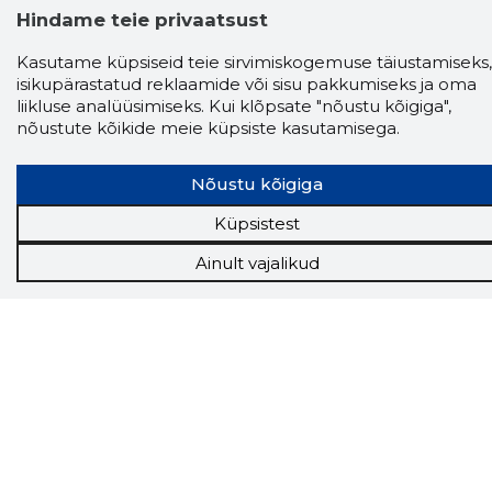
Hindame teie privaatsust
Kasutame küpsiseid teie sirvimiskogemuse täiustamiseks,
isikupärastatud reklaamide või sisu pakkumiseks ja oma
liikluse analüüsimiseks. Kui klõpsate "nõustu kõigiga",
nõustute kõikide meie küpsiste kasutamisega.
Nõustu kõigiga
Küpsistest
Storybook
Ainult vajalikud
Chrome laiendus
Storybooki laiendus ütleb Sulle, mis firma
veebilehel Sa parajasti viibid ja kui usaldusväärne
see firma täna on.
LAADI LAIENDUS ALLA
Näed helistaja tausta!
Storybooki Äpp toob