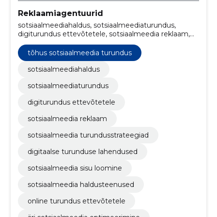
Reklaamiagentuurid
sotsiaalmeediahaldus, sotsiaalmeediaturundus,
digiturundus ettevõtetele, sotsiaalmeedia reklaam,
sotsiaalmeedia turundusstrateegiad, digitaalse
turunduse lahendused, sotsiaalmeedia sisu loomine,
tõhus sotsiaalmeedia turundus
sotsiaalmeedia haldusteenused, online turundus
ettevõtetele, äri sotsiaalmeedia optimeerimine
sotsiaalmeediahaldus
sotsiaalmeediaturundus
digiturundus ettevõtetele
sotsiaalmeedia reklaam
sotsiaalmeedia turundusstrateegiad
digitaalse turunduse lahendused
sotsiaalmeedia sisu loomine
sotsiaalmeedia haldusteenused
online turundus ettevõtetele