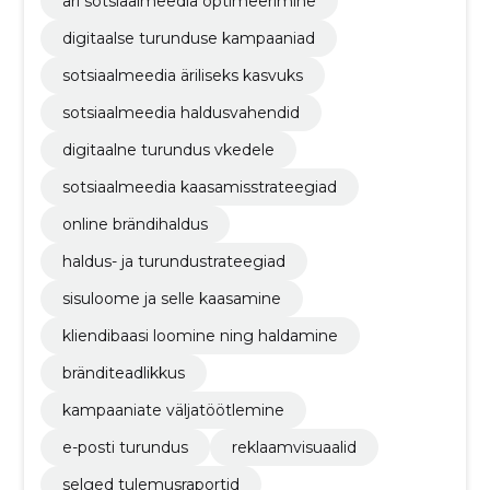
äri sotsiaalmeedia optimeerimine
digitaalse turunduse kampaaniad
sotsiaalmeedia äriliseks kasvuks
sotsiaalmeedia haldusvahendid
digitaalne turundus vkedele
sotsiaalmeedia kaasamisstrateegiad
online brändihaldus
haldus- ja turundustrateegiad
sisuloome ja selle kaasamine
kliendibaasi loomine ning haldamine
bränditeadlikkus
kampaaniate väljatöötlemine
e-posti turundus
reklaamvisuaalid
selged tulemusraportid