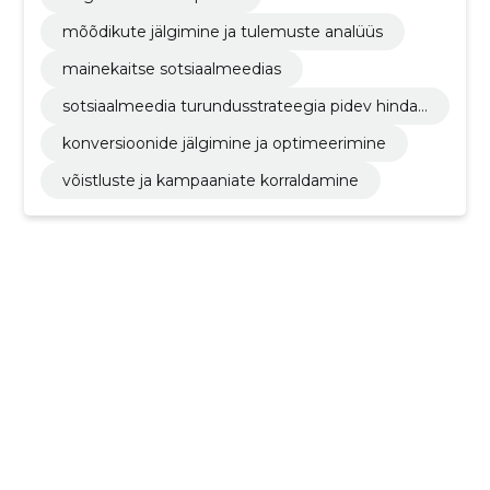
mõõdikute jälgimine ja tulemuste analüüs
mainekaitse sotsiaalmeedias
sotsiaalmeedia turundusstrateegia pidev hinda
mine ja kohandamine vastavalt tulemustele
konversioonide jälgimine ja optimeerimine
võistluste ja kampaaniate korraldamine