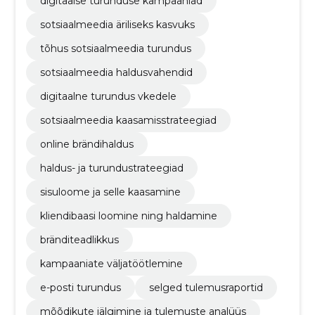
digitaalse turunduse kampaaniad
sotsiaalmeedia äriliseks kasvuks
tõhus sotsiaalmeedia turundus
sotsiaalmeedia haldusvahendid
digitaalne turundus vkedele
sotsiaalmeedia kaasamisstrateegiad
online brändihaldus
haldus- ja turundustrateegiad
sisuloome ja selle kaasamine
kliendibaasi loomine ning haldamine
bränditeadlikkus
kampaaniate väljatöötlemine
e-posti turundus
selged tulemusraportid
mõõdikute jälgimine ja tulemuste analüüs