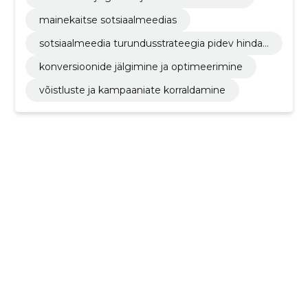
mainekaitse sotsiaalmeedias
sotsiaalmeedia turundusstrateegia pidev hinda
mine ja kohandamine vastavalt tulemustele
konversioonide jälgimine ja optimeerimine
võistluste ja kampaaniate korraldamine