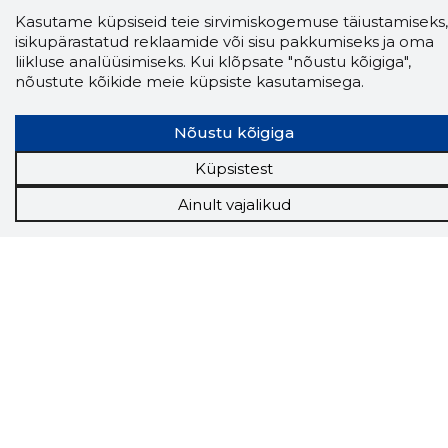
Kasutame küpsiseid teie sirvimiskogemuse täiustamiseks,
isikupärastatud reklaamide või sisu pakkumiseks ja oma
liikluse analüüsimiseks. Kui klõpsate "nõustu kõigiga",
nõustute kõikide meie küpsiste kasutamisega.
Nõustu kõigiga
Küpsistest
Storybook
Ainult vajalikud
Chrome laiendus
Storybooki laiendus ütleb Sulle, mis firma
veebilehel Sa parajasti viibid ja kui usaldusväärne
see firma täna on.
LAADI LAIENDUS ALLA
Näed helistaja tausta!
Storybooki Äpp toob
Sinuni
OTSEKONTAKTID
400 000 Eesti
ettevõtte ja isikute kohta (juhid, ametnikud).