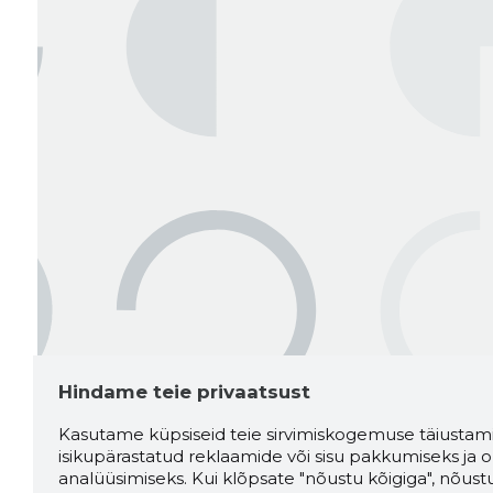
Hindame teie privaatsust
Kasutame küpsiseid teie sirvimiskogemuse täiustami
isikupärastatud reklaamide või sisu pakkumiseks ja o
analüüsimiseks. Kui klõpsate "nõustu kõigiga", nõust