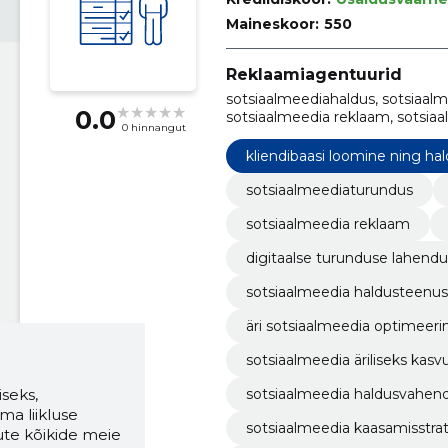
Maineskoor:
550
Reklaamiagentuurid
sotsiaalmeediahaldus, sotsiaalm
0.0
sotsiaalmeedia reklaam, sotsiaa
0 hinnangut
turunduse lahendused, sotsiaal
haldusteenused, online turundus
kliendibaasi loomine ning ha
optimeerimine
sotsiaalmeediaturundus
sotsiaalmeedia reklaam
digitaalse turunduse lahend
sotsiaalmeedia haldusteenu
äri sotsiaalmeedia optimeer
sotsiaalmeedia äriliseks kasv
sotsiaalmeedia haldusvahend
seks,
ma liikluse
sotsiaalmeedia kaasamisstra
ute kõikide meie