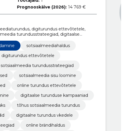
Töötajaid:
1
Prognooskäive (2026):
14 769 €
eediaturundus, digiturundus ettevõtetele,
lmeedia turundusstrateegiad, digitaalse
meedia sisu loomine, sotsiaalmeedia
 ettevõtetele, äri sotsiaalmeedia
ldamine
sotsiaalmeediahaldus
digiturundus ettevõtetele
sotsiaalmeedia turundusstrateegiad
used
sotsiaalmeedia sisu loomine
sed
online turundus ettevõtetele
imine
digitaalse turunduse kampaaniad
uks
tõhus sotsiaalmeedia turundus
id
digitaalne turundus vkedele
teegiad
online brändihaldus