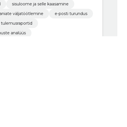
d
sisuloome ja selle kaasamine
niate väljatöötlemine
e-posti turundus
 tulemusraportid
muste analüüs
teegia pidev hindamine ja kohandamine vast
optimeerimine
rraldamine
Näed helistaja tausta!
Storybooki Äpp toob