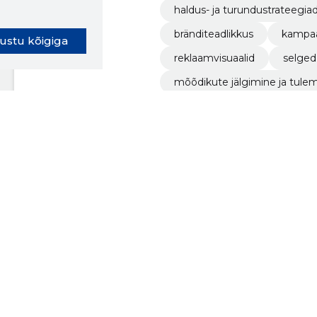
haldus- ja turundustrateegia
bränditeadlikkus
kampaa
ustu kõigiga
reklaamvisuaalid
selged
mõõdikute jälgimine ja tule
mainekaitse sotsiaalmeedias
sotsiaalmeedia turundusstra
avalt tulemustele
konversioonide jälgimine ja 
võistluste ja kampaaniate ko
oki laiendus ütleb Sulle, mis