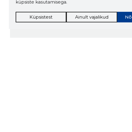
küpsiste kasutamisega.
Küpsistest
Ainult vajalikud
Nõ
Storybo