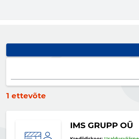
1 ettevõte
IMS GRUPP OÜ
Krediidiskoor:
Usaldusväärne