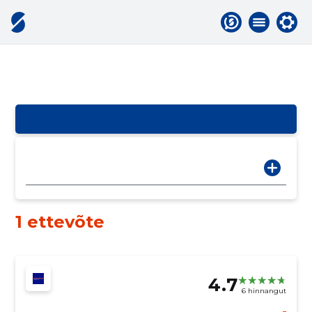
1 ettevõte
4.7
6 hinnangut