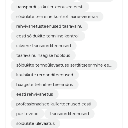
transpordi- ja kullerteenused eesti
sõidukite tehniline kontroll lääne-virumaa
rehvivahetusteenused taaravainu
eesti sõidukite tehniline kontroll
rakvere transporditeenused
taaravainu haagise hooldus
sõidukite tehnoülevaatuse sertifitseerimine ees
tis
kaubikute remonditeenused
haagiste tehniline teenindus
eesti rehvivahetus
professionaalsed kullerteenused eesti
puisteveod
transporditeenused
sõidukite ülevaatus