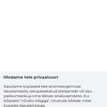
Hindame teie privaatsust
Kasutame küpsiseid teie sirvimiskogemuse
täiustamiseks, isikupärastatud reklaamide või sisu
pakkumiseks ja oma liikluse analüüsimiseks. Kui
klõpsate "nõustu kõigiga", nõustute kõikide meie
küpsiste kasutamisega.