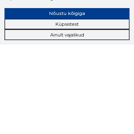
Nõustu kõigiga
Küpsistest
Ainult vajalikud
Storybook
Chrome laiendus
Storybooki laiendus ütleb Sulle, mis firma
veebilehel Sa parajasti viibid ja kui usaldusväärne
see firma täna on.
LAADI LAIENDUS ALLA