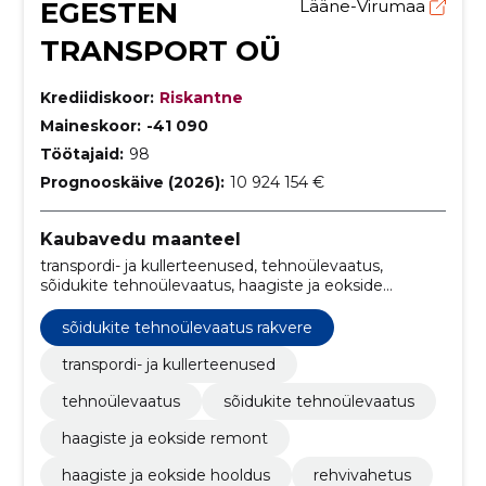
EGESTEN
Lääne-Virumaa
TRANSPORT OÜ
Krediidiskoor:
Riskantne
Maineskoor:
-41 090
Töötajaid:
98
Prognooskäive (2026):
10 924 154 €
Kaubavedu maanteel
transpordi- ja kullerteenused, tehnoülevaatus,
sõidukite tehnoülevaatus, haagiste ja eokside
remont, haagiste ja eokside hooldus, rehvivahetus,
transpordi- ja kullerteenused Eesti, sõidukite
sõidukite tehnoülevaatus rakvere
tehnoülevaatus Rakvere, sõidukite tehniline kontroll
Lääne-Virumaa, rehvivahetusteenused Taaravainu
transpordi- ja kullerteenused
tehnoülevaatus
sõidukite tehnoülevaatus
haagiste ja eokside remont
haagiste ja eokside hooldus
rehvivahetus