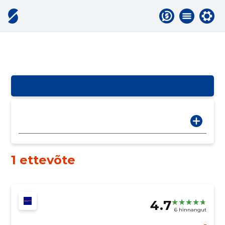
1 ettevõte
4.7
6 hinnangut