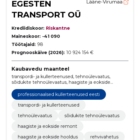
EGESTEN
Lääne-Virumaa
TRANSPORT OÜ
Krediidiskoor:
Riskantne
Maineskoor:
-41 090
Töötajaid:
98
Prognooskäive (2026):
10 924 154 €
Kaubavedu maanteel
transpordi- ja kullerteenused, tehnoülevaatus,
sõidukite tehnoülevaatus, haagiste ja eokside
remont, haagiste ja eokside hooldus, rehvivahetus,
transpordi- ja kullerteenused Eesti, sõidukite
professionaalsed kullerteenused eesti
tehnoülevaatus Rakvere, sõidukite tehniline kontroll
Lääne-Virumaa, rehvivahetusteenused Taaravainu
transpordi- ja kullerteenused
tehnoülevaatus
sõidukite tehnoülevaatus
haagiste ja eokside remont
haagiste ja eokside hooldus
rehvivahetus