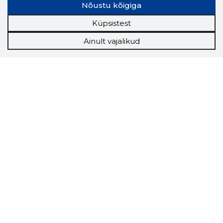
Nõustu kõigiga
Küpsistest
Ainult vajalikud
Storybook
Chrome laiendus
Storybooki laiendus ütleb Sulle, mis firma
veebilehel Sa parajasti viibid ja kui usaldusväärne
see firma täna on.
LAADI LAIENDUS ALLA
Näed helistaja tausta!
Storybooki Äpp toob
Sinuni
OTSEKONTAKTID
400 000 Eesti