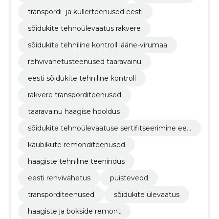
transpordi- ja kullerteenused eesti
sõidukite tehnoülevaatus rakvere
sõidukite tehniline kontroll lääne-virumaa
rehvivahetusteenused taaravainu
eesti sõidukite tehniline kontroll
rakvere transporditeenused
taaravainu haagise hooldus
sõidukite tehnoülevaatuse sertifitseerimine ees
tis
kaubikute remonditeenused
haagiste tehniline teenindus
eesti rehvivahetus
puisteveod
transporditeenused
sõidukite ülevaatus
haagiste ja bokside remont