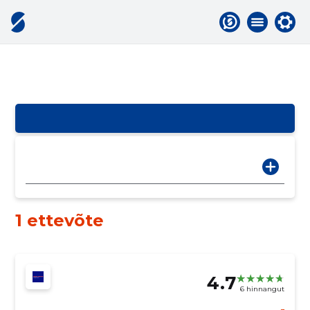
1 ettevõte
4.7
6 hinnangut