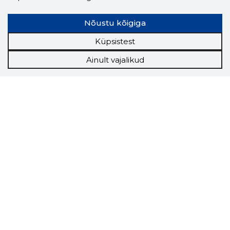
Nõustu kõigiga
Küpsistest
Ainult vajalikud
Storybook
Chrome laiendus
Storybooki laiendus ütleb Sulle, mis firma
veebilehel Sa parajasti viibid ja kui usaldusväärne
see firma täna on.
LAADI LAIENDUS ALLA