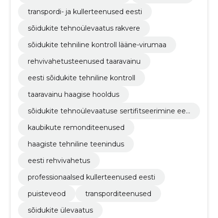
transpordi- ja kullerteenused eesti
sõidukite tehnoülevaatus rakvere
sõidukite tehniline kontroll lääne-virumaa
rehvivahetusteenused taaravainu
eesti sõidukite tehniline kontroll
taaravainu haagise hooldus
sõidukite tehnoülevaatuse sertifitseerimine ees
tis
kaubikute remonditeenused
haagiste tehniline teenindus
eesti rehvivahetus
professionaalsed kullerteenused eesti
puisteveod
transporditeenused
sõidukite ülevaatus