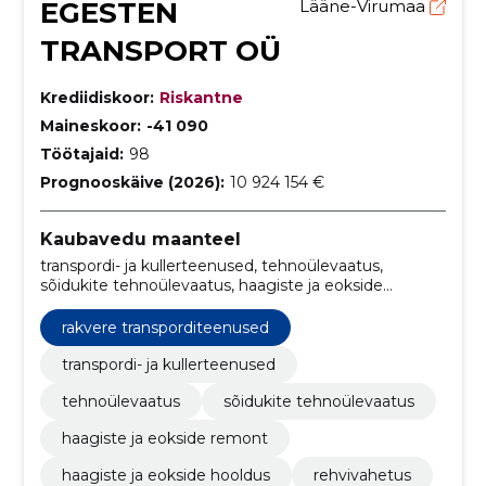
EGESTEN
Lääne-Virumaa
TRANSPORT OÜ
Krediidiskoor:
Riskantne
Maineskoor:
-41 090
Töötajaid:
98
Prognooskäive (2026):
10 924 154 €
Kaubavedu maanteel
transpordi- ja kullerteenused, tehnoülevaatus,
sõidukite tehnoülevaatus, haagiste ja eokside
remont, haagiste ja eokside hooldus, rehvivahetus,
transpordi- ja kullerteenused Eesti, sõidukite
rakvere transporditeenused
tehnoülevaatus Rakvere, sõidukite tehniline kontroll
Lääne-Virumaa, rehvivahetusteenused Taaravainu
transpordi- ja kullerteenused
tehnoülevaatus
sõidukite tehnoülevaatus
haagiste ja eokside remont
haagiste ja eokside hooldus
rehvivahetus