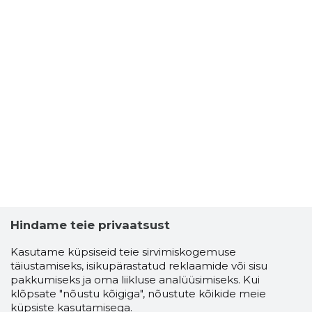
Hindame teie privaatsust
Kasutame küpsiseid teie sirvimiskogemuse
täiustamiseks, isikupärastatud reklaamide või sisu
pakkumiseks ja oma liikluse analüüsimiseks. Kui
klõpsate "nõustu kõigiga", nõustute kõikide meie
küpsiste kasutamisega.