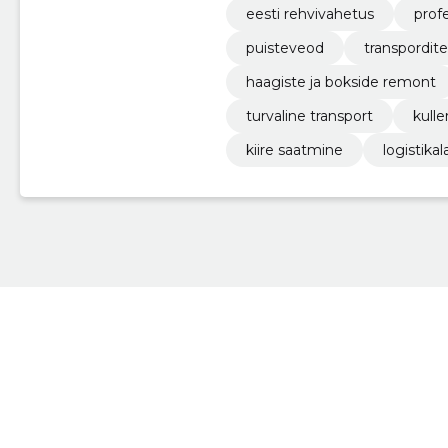
eesti rehvivahetus
prof
puisteveod
transpordit
haagiste ja bokside remont
turvaline transport
kull
kiire saatmine
logistik