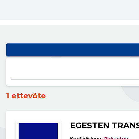
1 ettevõte
EGESTEN TRAN
Krediidiskoor:
Riskantne