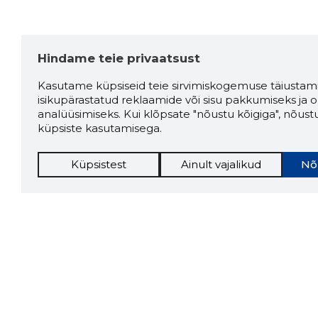
Hindame teie privaatsust
Kasutame küpsiseid teie sirvimiskogemuse täiustami
isikupärastatud reklaamide või sisu pakkumiseks ja o
analüüsimiseks. Kui klõpsate "nõustu kõigiga", nõust
küpsiste kasutamisega.
Küpsistest
Ainult vajalikud
Nõ
Storybo
Storybook
firma v