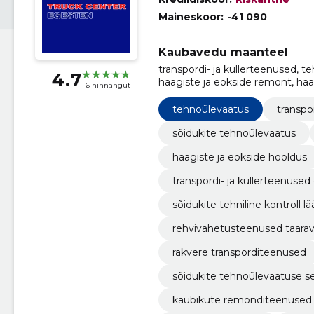
Maineskoor:
-41 090
Kaubavedu maanteel
transpordi- ja kullerteenused, t
4.7
haagiste ja eokside remont, haa
6 hinnangut
transpordi- ja kullerteenused Ee
tehniline kontroll Lääne-Virum
tehnoülevaatus
transpo
sõidukite tehnoülevaatus
haagiste ja eokside hooldus
transpordi- ja kullerteenused 
sõidukite tehniline kontroll 
rehvivahetusteenused taarav
rakvere transporditeenused
sõidukite tehnoülevaatuse ser
kaubikute remonditeenused