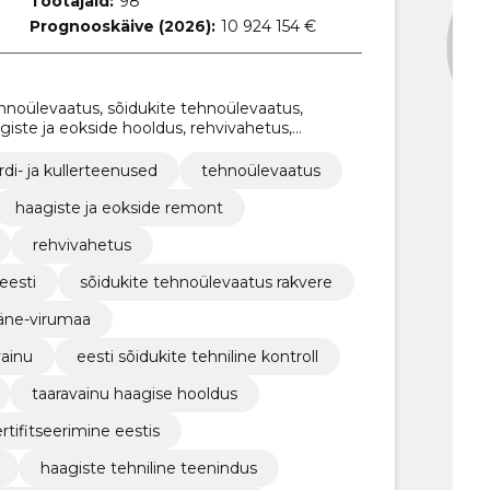
Töötajaid:
98
Prognooskäive (2026):
10 924 154 €
ehnoülevaatus, sõidukite tehnoülevaatus,
giste ja eokside hooldus, rehvivahetus,
sti, sõidukite tehnoülevaatus Rakvere, sõidukite
aa, rehvivahetusteenused Taaravainu
rdi- ja kullerteenused
tehnoülevaatus
haagiste ja eokside remont
rehvivahetus
eesti
sõidukite tehnoülevaatus rakvere
lääne-virumaa
ainu
eesti sõidukite tehniline kontroll
taaravainu haagise hooldus
tifitseerimine eestis
haagiste tehniline teenindus