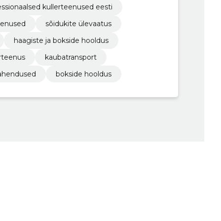
essionaalsed kullerteenused eesti
eenused
sõidukite ülevaatus
haagiste ja bokside hooldus
erteenus
kaubatransport
alahendused
bokside hooldus