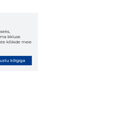
seks,
ma liikluse
ute kõikide meie
ustu kõigiga
oki laiendus ütleb Sulle, mis
eebilehel Sa parajasti viibid ja