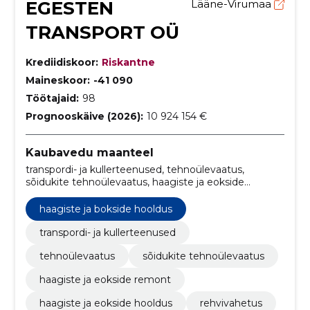
EGESTEN
Lääne-Virumaa
TRANSPORT OÜ
Krediidiskoor:
Riskantne
Maineskoor:
-41 090
Töötajaid:
98
Prognooskäive (2026):
10 924 154 €
Kaubavedu maanteel
transpordi- ja kullerteenused, tehnoülevaatus,
sõidukite tehnoülevaatus, haagiste ja eokside
remont, haagiste ja eokside hooldus, rehvivahetus,
transpordi- ja kullerteenused Eesti, sõidukite
haagiste ja bokside hooldus
tehnoülevaatus Rakvere, sõidukite tehniline kontroll
Lääne-Virumaa, rehvivahetusteenused Taaravainu
transpordi- ja kullerteenused
tehnoülevaatus
sõidukite tehnoülevaatus
haagiste ja eokside remont
haagiste ja eokside hooldus
rehvivahetus