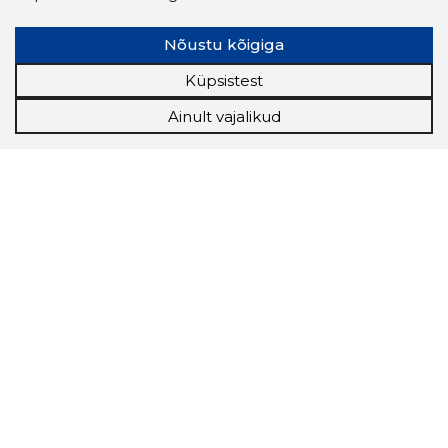
Nõustu kõigiga
Küpsistest
Ainult vajalikud
Storybook
Chrome laiendus
Storybooki laiendus ütleb Sulle, mis firma
veebilehel Sa parajasti viibid ja kui usaldusväärne
see firma täna on.
LAADI LAIENDUS ALLA