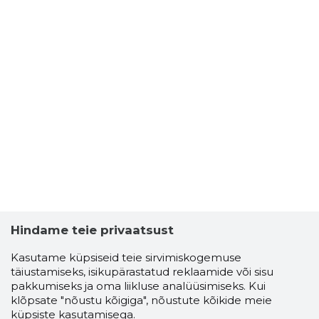
Hindame teie privaatsust
Kasutame küpsiseid teie sirvimiskogemuse
täiustamiseks, isikupärastatud reklaamide või sisu
pakkumiseks ja oma liikluse analüüsimiseks. Kui
klõpsate "nõustu kõigiga", nõustute kõikide meie
küpsiste kasutamisega.