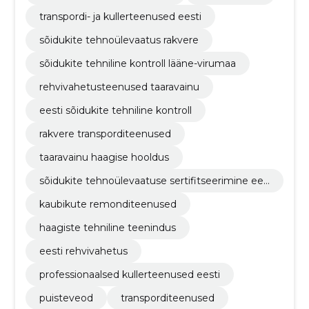
transpordi- ja kullerteenused eesti
sõidukite tehnoülevaatus rakvere
sõidukite tehniline kontroll lääne-virumaa
rehvivahetusteenused taaravainu
eesti sõidukite tehniline kontroll
rakvere transporditeenused
taaravainu haagise hooldus
sõidukite tehnoülevaatuse sertifitseerimine ees
tis
kaubikute remonditeenused
haagiste tehniline teenindus
eesti rehvivahetus
professionaalsed kullerteenused eesti
puisteveod
transporditeenused