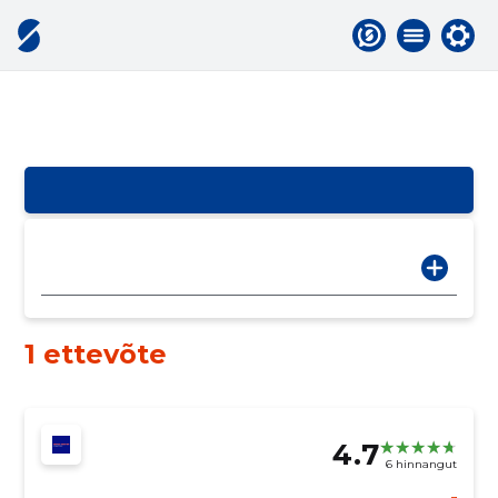
1 ettevõte
4.7
6 hinnangut